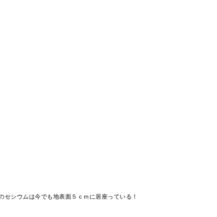
のセシウムは今でも地表面５ｃｍに居座っている！