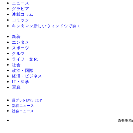
ニュース
グラビア
連載コラム
コミック
キン肉マン
新しいウィンドウで開く
新着
エンタメ
スポーツ
クルマ
ライフ・文化
社会
政治・国際
経済・ビジネス
IT・科学
写真
週プレNEWS TOP
新着ニュース
社会ニュース
原発事故