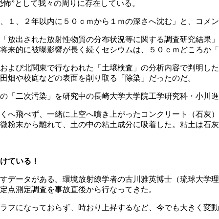
恐怖”として我々の周りに存在している。
、１、２年以内に５０ｃｍから１ｍの深さへ沈む」と、コメン
「放出された放射性物質の分布状況等に関する調査研究結果」
く将来的に被曝影響が長く続くセシウムは、５０ｃｍどころか
および北関東で行なわれた「土壌検査」の分析内容で判明した
田畑や校庭などの表面を削り取る「除染」だったのだ。
の「二次汚染」を研究中の長崎大学大学院工学研究科・小川進
くへ飛べず、一緒に上空へ噴き上がったコンクリート（石灰）
微粉末から離れて、土の中の粘土成分に吸着した。粘土は石灰
けている！
すデータがある。環境放射線学者の古川雅英博士（琉球大学理
定点測定調査を事故直後から行なってきた。
ラフになっておらず、時おり上昇するなど、今でも大きく変動