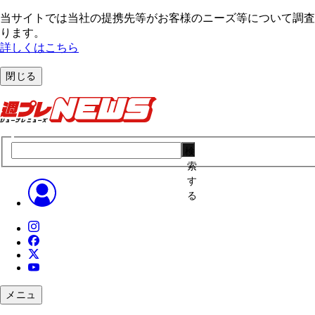
当サイトでは当社の提携先等がお客様のニーズ等について調査・
ります。
詳しくはこちら
閉じる
検
索
す
る
メニュ