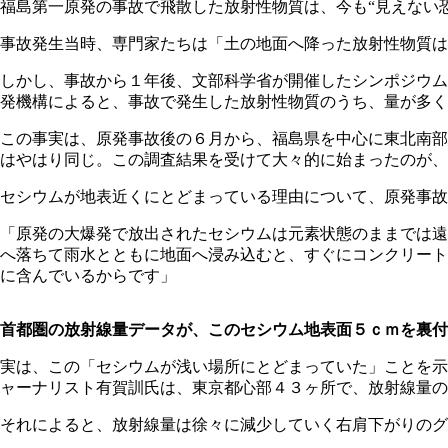
福島第一原発の事故で飛散した放射性物質は、今も“見えない
事故発生当時、専門家たちは「土の地面へ降った放射性物質は
しかし、事故から１年後、文部科学省が開催したシンポジウム
発機構によると、事故で発生した放射性物質のうち、量が多
この事実は、原発事故後の６月から、福島県を中心に東北南部
はやはり同じ。この調査結果を受けて大々的に始まったのが、
セシウムが地表近くにとどまっている理由について、原発事故
「原発の大爆発で放出されたセシウムは元素状態のままでは遠
へ落ちて雨水とともに地面へ浸み込むと、すぐにコンクリート
に含んでいるからです」
首都圏の放射線量データが、このセシウム地表面５ｃｍを裏付
実は、この「セシウムが浅い場所にとどまっていた」ことを示
ャーナリスト有賀訓氏は、東京都心部４３ヶ所で、放射線量の
それによると、放射線量は徐々に減少していく右肩下がりのグ