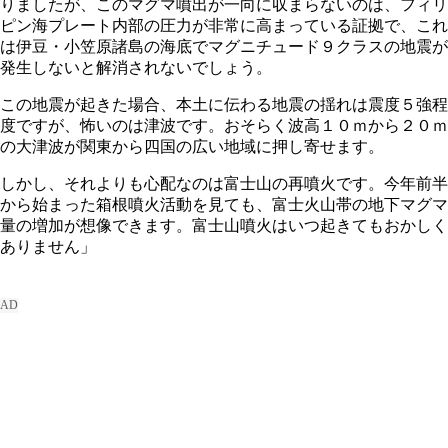
りましたが、このマグマ噴出が一向に収まらないのは、フィリ
ピン海プレート内部の圧力が非常に高まっている証拠で、これ
は伊豆・小笠原諸島の海底でマグニチュード９クラスの地震が
発生しないと解消されないでしょう。
この地震が起きた場合、本土に伝わる地震の揺れは震度５強程
度ですが、怖いのは津波です。おそらく波高１０ｍから２０ｍ
の大津波が関東から四国の広い地域に押し寄せます。
しかし、それよりも心配なのは富士山の再噴火です。今年前半
から始まった箱根噴火活動を見ても、富士火山帯の地下マグマ
量の増加が想像できます。富士山噴火はいつ起きてもおかしく
ありません」