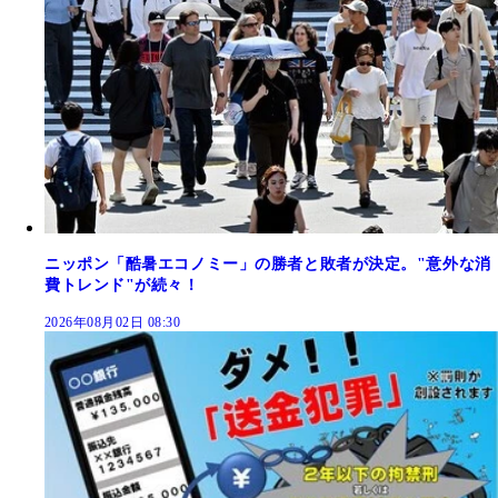
ニッポン「酷暑エコノミー」の勝者と敗者が決定。"意外な消
費トレンド"が続々！
2026年08月02日 08:30