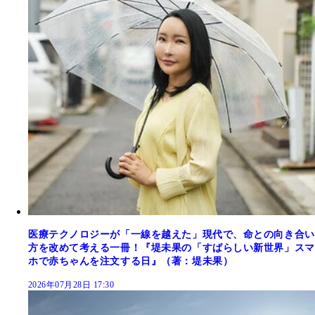
医療テクノロジーが「一線を越えた」現代で、命との向き合い
方を改めて考える一冊！『堤未果の「すばらしい新世界」スマ
ホで赤ちゃんを注文する日』（著：堤未果）
2026年07月28日 17:30