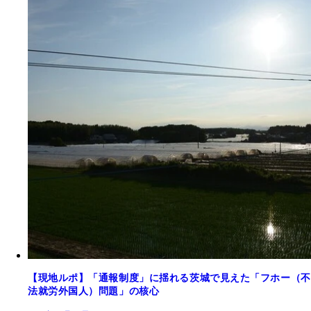
【現地ルポ】「通報制度」に揺れる茨城で見えた「フホー（不
法就労外国人）問題」の核心