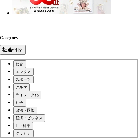
Category
社会
開/閉
総合
エンタメ
スポーツ
クルマ
ライフ・文化
社会
政治・国際
経済・ビジネス
IT・科学
グラビア