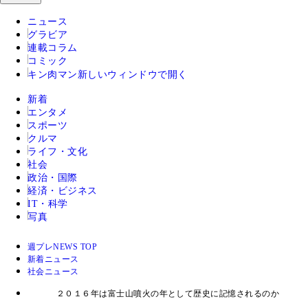
ニュース
グラビア
連載コラム
コミック
キン肉マン
新しいウィンドウで開く
新着
エンタメ
スポーツ
クルマ
ライフ・文化
社会
政治・国際
経済・ビジネス
IT・科学
写真
週プレNEWS TOP
新着ニュース
社会ニュース
２０１６年は富士山噴火の年として歴史に記憶されるのか