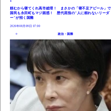
1
頼むから寝てくれ高市総理！ まさかの「寝不足アピール」で
国民も永田町もマジ困惑！ 歴代屈指の"人に頼れないリーダ
ー"が招く国難
2026年08月09日 07:00
政治・国際