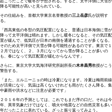
起こったことで暖冬が予想される。すると、太平洋側に大雪が
降る可能性が高いと見られている。
その仕組みを、首都大学東京名誉教授の
三上岳彦
氏が説明す
る。
「西高東低の冬型の気圧配置になると、普通は日本海側に雪が
降って太平洋側は晴れます。しかし暖冬になると、その気圧配
置が緩んで、低気圧が日本の南側を通過することが多くなる。
そのため太平洋側で大雪が降る可能性があるのです。東京で１
２月ではなく、２、３月になってから雪が降ることが多いの
も、春になって気圧配置が緩むからなんです」
さらに、東京大学大気海洋研究所副所長の
木本昌秀
教授がこう
警告する。
「また、エルニーニョの時は冷夏になります。冷夏は梅雨前線
が活発になり、気温は高くないけれども雨がたくさん降る。集
中豪雨や洪水などに注意が必要です」
２０１６年の予測としては、これでもまだ序の口だ。それは今
年、異常気象だけではなく、噴火や地震などの自然災害も多い
年だったことに表れている。ざっと振り返ってみよう。