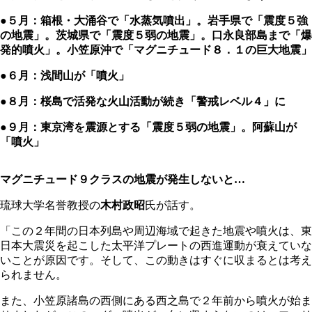
●５月：箱根・大涌谷で「水蒸気噴出」。岩手県で「震度５強
の地震」。茨城県で「震度５弱の地震」。口永良部島まで「爆
発的噴火」。小笠原沖で「マグニチュード８．１の巨大地震」
●６月：浅間山が「噴火」
●８月：桜島で活発な火山活動が続き「警戒レベル４」に
●９月：東京湾を震源とする「震度５弱の地震」。阿蘇山が
「噴火」
マグニチュード９クラスの地震が発生しないと…
琉球大学名誉教授の
木村政昭
氏が話す。
「この２年間の日本列島や周辺海域で起きた地震や噴火は、東
日本大震災を起こした太平洋プレートの西進運動が衰えていな
いことが原因です。そして、この動きはすぐに収まるとは考え
られません。
また、小笠原諸島の西側にある西之島で２年前から噴火が始ま