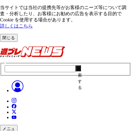
当サイトでは当社の提携先等がお客様のニーズ等について調
査・分析したり、お客様にお勧めの広告を表⽰する⽬的で
Cookie を使⽤する場合があります。
詳しくはこちら
閉じる
検
索
す
る
メニュ