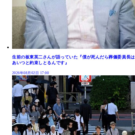
生前の板東英二さんが語っていた『僕が死んだら葬儀委員長は
あいつと約束しとるんです』
2026年08月02日 17:00