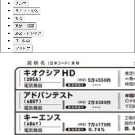
クルマ
ライフ・文化
社会
政治・国際
経済・ビジネス
IT・科学
グラビア