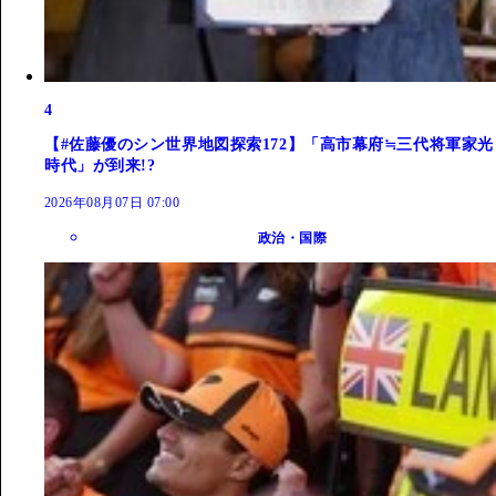
4
【#佐藤優のシン世界地図探索172】「高市幕府≒三代将軍家光
時代」が到来!?
2026年08月07日 07:00
政治・国際