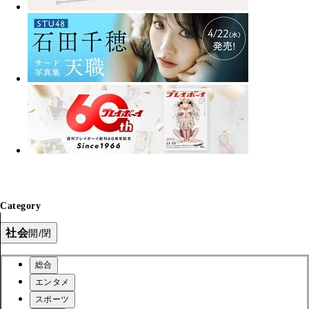
Category
社会
開/閉
総合
エンタメ
スポーツ