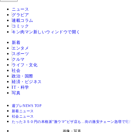
ニュース
グラビア
連載コラム
コミック
キン肉マン
新しいウィンドウで開く
新着
エンタメ
スポーツ
クルマ
ライフ・文化
社会
政治・国際
経済・ビジネス
IT・科学
写真
週プレNEWS TOP
新着ニュース
社会ニュース
たった３５０円の本格派“激ウマ”ピザ店も…街の激安チェーン急増で宅
画像・写真