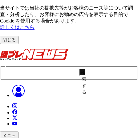
当サイトでは当社の提携先等がお客様のニーズ等について調
査・分析したり、お客様にお勧めの広告を表⽰する⽬的で
Cookie を使⽤する場合があります。
詳しくはこちら
閉じる
検
索
す
る
メニュ