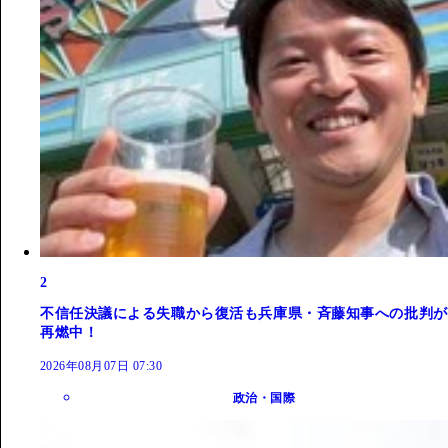
2
不信任決議による失職から復活も兵庫県・斉藤知事への批判が
再燃中！
2026年08月07日 07:30
政治・国際