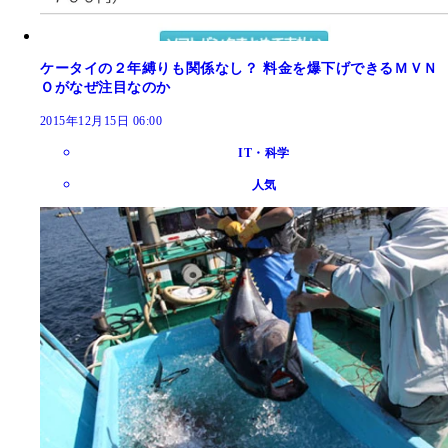
ケータイの２年縛りも関係なし？ 料金を爆下げできるＭＶＮ
Ｏがなぜ注目なのか
2015年12月15日 06:00
IT・科学
人気