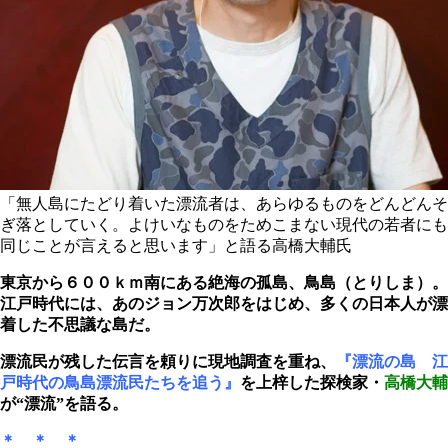
「無人島にたどり着いた漂流者は、あらゆるものをどんどんそ
ぎ落としていく。よけいなものをためこまない現代の若者にも
同じことが言えると思います」と語る高橋大輔氏
東京から６００ｋｍ南にある絶海の孤島、鳥島（とりしま）。
江戸時代には、あのジョン万次郎をはじめ、多くの日本人が漂
着した不思議な島だ。
漂流民が残した伝言を頼りに現地調査を重ね、
『漂流の島 江
戸時代の鳥島漂流民たちを追う』
を上梓した探検家・
高橋大輔
が“漂流”を語る。
＊ ＊ ＊