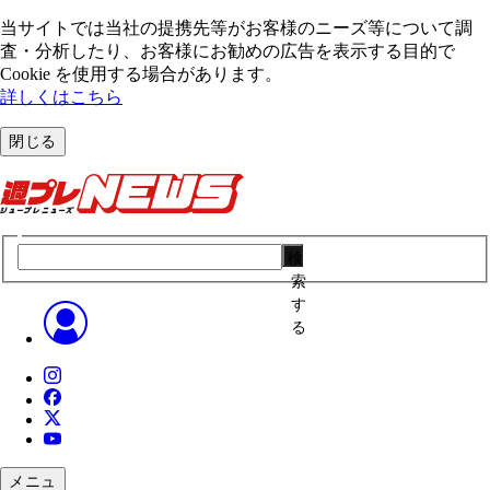
当サイトでは当社の提携先等がお客様のニーズ等について調
査・分析したり、お客様にお勧めの広告を表⽰する⽬的で
Cookie を使⽤する場合があります。
詳しくはこちら
閉じる
検
索
す
る
メニュ