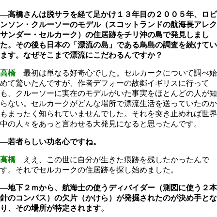
―高橋さんは脱サラを経て足かけ１３年目の２００５年、ロビ
ンソン・クルーソーのモデル（スコットランドの航海長アレク
サンダー・セルカーク）の住居跡をチリ沖の島で発見しまし
た。その後も日本の「漂流の島」である鳥島の調査を続けてい
ます。なぜそこまで漂流にこだわるんですか？
高橋
最初は単なる好奇心でした。セルカークについて調べ始
めて驚いたんですが、作者デフォーの故郷イギリスに行って
も、クルーソーに実在のモデルがいた事実をほとんどの人が知
らない。セルカークがどんな場所で漂流生活を送っていたのか
もまったく知られていませんでした。それを突き止めれば世界
中の人々をあっと言わせる大発見になると思ったんです。
―若者らしい功名心ですね。
高橋
ええ、この世に自分が生きた痕跡を残したかったんで
す。それでセルカークの住居跡を探し始めました。
―地下２ｍから、航海士の使うディバイダー（測図に使う２本
針のコンパス）の欠片（かけら）が発掘されたのが決め手とな
り、その場所が特定されます。