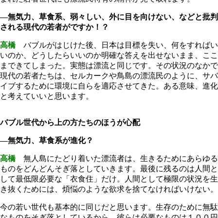
―無気力、草食系、弱々しい、外に目を向けない、などと批判
される現代の若者がですか！？
高橋
バブルがはじけた後、日本は目標を失い、何をすればい
いのか、どうしたらいいのか明確な答えを出せないまま、ここ
まできてしまった。実態は漂流と同じです。その状況のなかで
現代の若者たちは、セルカークや鳥島の漂流民のように、サバ
イブするために環境に自らを適応させてきた。ある意味、進化
と考えていいと思います。
バブル世代から上の方たちのほうが心配
―無気力、草食系が進化？
高橋
無人島にたどり着いた漂流者は、生きるためにあらゆる
ものをどんどんそぎ落としていきます。最後に残るのは人間と
して最低限必要な「衣食住」だけ。人間として極限の状況を生
き抜くためには、煩悩のような欲求を捨てなければいけない。
今の若い世代も基本的に同じだと思います。生存のために無駄
なものをそぎ落としているから、彼らは必要なものは１００円