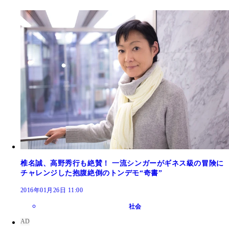
椎名誠、高野秀行も絶賛！ 一流シンガーがギネス級の冒険に
チャレンジした抱腹絶倒のトンデモ“奇書”
2016年01月26日 11:00
社会