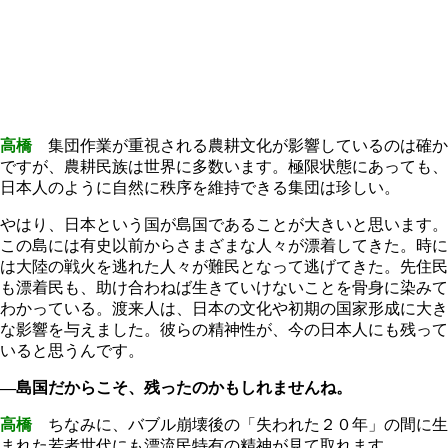
高橋
集団作業が重視される農耕文化が影響しているのは確か
ですが、農耕民族は世界に多数います。極限状態にあっても、
日本人のように自然に秩序を維持できる集団は珍しい。
やはり、日本という国が島国であることが大きいと思います。
この島には有史以前からさまざまな人々が漂着してきた。時に
は大陸の戦火を逃れた人々が難民となって逃げてきた。先住民
も漂着民も、助け合わねば生きていけないことを骨身に染みて
わかっている。渡来人は、日本の文化や初期の国家形成に大き
な影響を与えました。彼らの精神性が、今の日本人にも残って
いると思うんです。
―島国だからこそ、残ったのかもしれませんね。
高橋
ちなみに、バブル崩壊後の「失われた２０年」の間に生
まれた若者世代にも漂流民特有の精神が見て取れます。