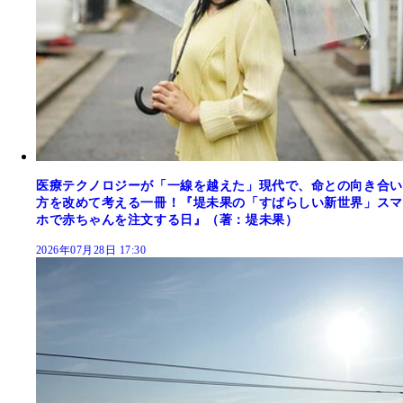
医療テクノロジーが「一線を越えた」現代で、命との向き合い
方を改めて考える一冊！『堤未果の「すばらしい新世界」スマ
ホで赤ちゃんを注文する日』（著：堤未果）
2026年07月28日 17:30