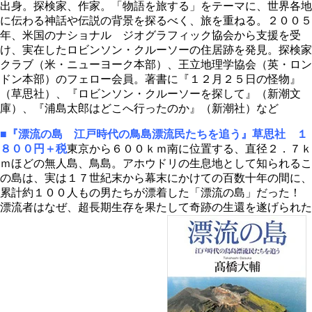
出身。探検家、作家。「物語を旅する」をテーマに、世界各地
に伝わる神話や伝説の背景を探るべく、旅を重ねる。２００５
年、米国のナショナル ジオグラフィック協会から支援を受
け、実在したロビンソン・クルーソーの住居跡を発見。探検家
クラブ（米・ニューヨーク本部）、王立地理学協会（英・ロン
ドン本部）のフェロー会員。著書に『１２月２５日の怪物』
（草思社）、『ロビンソン・クルーソーを探して』（新潮文
庫）、『浦島太郎はどこへ行ったのか』（新潮社）など
■『漂流の島 江戸時代の鳥島漂流民たちを追う』
草思社 １
８００円＋税
東京から６００ｋｍ南に位置する、直径２．７ｋ
ｍほどの無人島、鳥島。アホウドリの生息地として知られるこ
の島は、実は１７世紀末から幕末にかけての百数十年の間に、
累計約１００人もの男たちが漂着した「漂流の島」だった！
漂流者はなぜ、超長期生存を果たして奇跡の生還を遂げられた