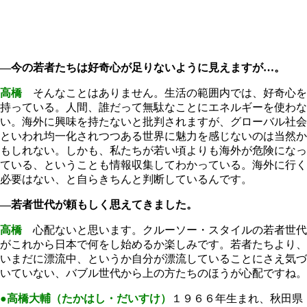
―今の若者たちは好奇心が足りないように見えますが…。
高橋
そんなことはありません。生活の範囲内では、好奇心を
持っている。人間、誰だって無駄なことにエネルギーを使わな
い。海外に興味を持たないと批判されますが、グローバル社会
といわれ均一化されつつある世界に魅力を感じないのは当然か
もしれない。しかも、私たちが若い頃よりも海外が危険になっ
ている、ということも情報収集してわかっている。海外に行く
必要はない、と自らきちんと判断しているんです。
―若者世代が頼もしく思えてきました。
高橋
心配ないと思います。クルーソー・スタイルの若者世代
がこれから日本で何をし始めるか楽しみです。若者たちより、
いまだに漂流中、というか自分が漂流していることにさえ気づ
いていない、バブル世代から上の方たちのほうが心配ですね。
●高橋大輔（たかはし・だいすけ）
１９６６年生まれ、秋田県