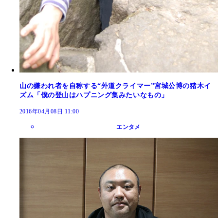
山の嫌われ者を自称する“外道クライマー”宮城公博の猪木イ
ズム「僕の登山はハプニング集みたいなもの」
2016年04月08日 11:00
エンタメ