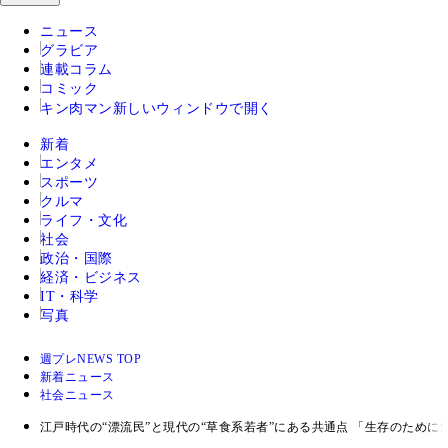
ニュース
グラビア
連載コラム
コミック
キン肉マン
新しいウィンドウで開く
新着
エンタメ
スポーツ
クルマ
ライフ・文化
社会
政治・国際
経済・ビジネス
IT・科学
写真
週プレNEWS TOP
新着ニュース
社会ニュース
江戸時代の“漂流民”と現代の“草食系若者”にある共通点 「生存のため