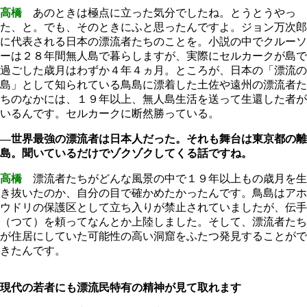
高橋
あのときは極点に立った気分でしたね。とうとうやっ
た、と。でも、そのときにふと思ったんですよ。ジョン万次郎
に代表される日本の漂流者たちのことを。小説の中でクルーソ
ーは２８年間無人島で暮らしますが、実際にセルカークが島で
過ごした歳月はわずか４年４ヵ月。ところが、日本の「漂流の
島」として知られている鳥島に漂着した土佐や遠州の漂流者た
ちのなかには、１９年以上、無人島生活を送って生還した者が
いるんです。セルカークに断然勝っている。
―世界最強の漂流者は日本人だった。それも舞台は東京都の離
島。聞いているだけでゾクゾクしてくる話ですね。
高橋
漂流者たちがどんな風景の中で１９年以上もの歳月を生
き抜いたのか、自分の目で確かめたかったんです。鳥島はアホ
ウドリの保護区として立ち入りが禁止されていましたが、伝手
（つて）を頼ってなんとか上陸しました。そして、漂流者たち
が住居にしていた可能性の高い洞窟をふたつ発見することがで
きたんです。
現代の若者にも漂流民特有の精神が見て取れます