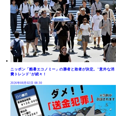
ニッポン「酷暑エコノミー」の勝者と敗者が決定。"意外な消
費トレンド"が続々！
2026年08月02日 08:30