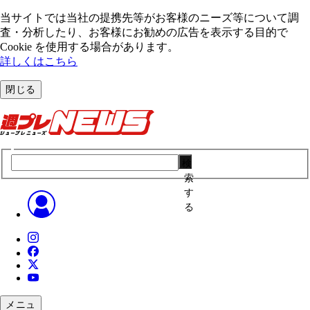
当サイトでは当社の提携先等がお客様のニーズ等について調
査・分析したり、お客様にお勧めの広告を表⽰する⽬的で
Cookie を使⽤する場合があります。
詳しくはこちら
閉じる
検
索
す
る
メニュ