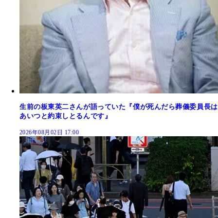
生前の板東英二さんが語っていた『僕が死んだら葬儀委員長は
あいつと約束しとるんです』
2026年08月02日 17:00