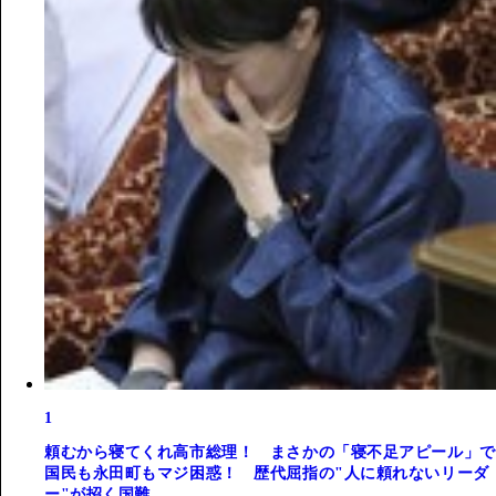
1
頼むから寝てくれ高市総理！ まさかの「寝不足アピール」で
国民も永田町もマジ困惑！ 歴代屈指の"人に頼れないリーダ
ー"が招く国難