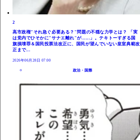
2
高市政権"それ急ぐ必要ある？"問題の不穏な力学とは？ 「実
は党内でひそかに"サナエ離れ"が......」。テキトーすぎる国
旗損壊罪＆国民投票法改正に、国民が望んでいない皇室典範改
正まで...
2026年06月28日 07:00
政治・国際