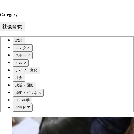
Category
社会
開/閉
総合
エンタメ
スポーツ
クルマ
ライフ・文化
社会
政治・国際
経済・ビジネス
IT・科学
グラビア