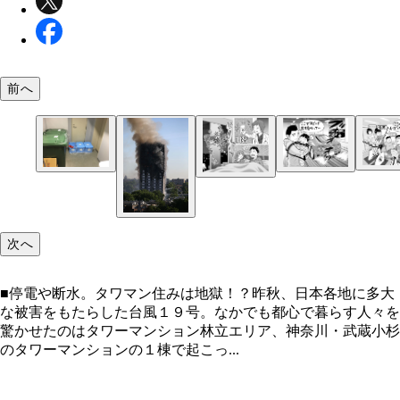
前へ
セキュリティ抜群かと思いきや、共用施設には不特
タワマンの多くには各階ごとにゴミ置き場が設置さ
見せびらかしたいのか、駐車場をものすごいスピー
数の人が
数十歩歩くだけで２４時間ゴミが捨てられる
走る車も
次へ
タワマンでは大げさなくらいに火災対策がなされて
る。それが逆にウザイことになったりする
■停電や断水。タワマン住みは地獄！？昨秋、日本各地に多大
な被害をもたらした台風１９号。なかでも都心で暮らす人々を
驚かせたのはタワーマンション林立エリア、神奈川・武蔵小杉
のタワーマンションの１棟で起こっ...