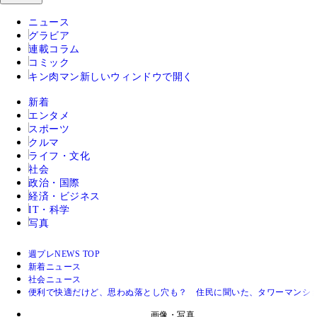
ニュース
グラビア
連載コラム
コミック
キン肉マン
新しいウィンドウで開く
新着
エンタメ
スポーツ
クルマ
ライフ・文化
社会
政治・国際
経済・ビジネス
IT・科学
写真
週プレNEWS TOP
新着ニュース
社会ニュース
便利で快適だけど、思わぬ落とし穴も？ 住民に聞いた、タワーマンシ
画像・写真