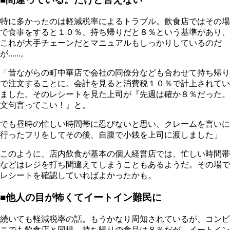
特に多かったのは軽減税率によるトラブル。飲食店ではその場
で食事をすると１０％、持ち帰りだと８％という基準があり、
これが大手チェーンだとマニュアルもしっかりしているのだ
が......。
「昔ながらの町中華店で会社の同僚分なども合わせて持ち帰り
で注文することに。会計を見ると消費税１０％で計上されてい
ました。そのレシートを見た上司が『先週は確か８％だった。
文句言ってこい！』と。
でも昼時の忙しい時間帯に忍びないと思い、クレームを言いに
行ったフリをしてその後、自腹で小銭を上司に渡しました」
このように、店内飲食が基本の個人経営店では、忙しい時間帯
などはレジを打ち間違えてしまうこともあるようだ。その場で
レシートを確認していればよかったかも。
■他人の目が怖くてイートイン難民に
続いても軽減税率の話。もうかなり周知されているが、コンビ
ニでも飲食店と同様、持ち帰りの食品は８％だが、イートイン