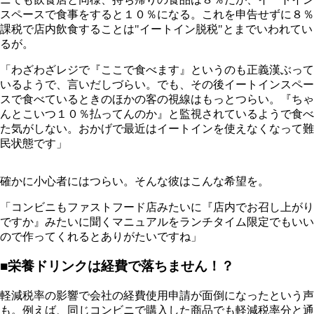
スペースで食事をすると１０％になる。これを申告せずに８％
課税で店内飲食することは"イートイン脱税"とまでいわれてい
るが。
「わざわざレジで『ここで食べます』というのも正義漢ぶって
いるようで、言いだしづらい。でも、その後イートインスペー
スで食べているときのほかの客の視線はもっとつらい。『ちゃ
んとこいつ１０％払ってんのか』と監視されているようで食べ
た気がしない。おかげで最近はイートインを使えなくなって難
民状態です」
確かに小心者にはつらい。そんな彼はこんな希望を。
「コンビニもファストフード店みたいに『店内でお召し上がり
ですか』みたいに聞くマニュアルをランチタイム限定でもいい
ので作ってくれるとありがたいですね」
■栄養ドリンクは経費で落ちません！？
軽減税率の影響で会社の経費使用申請が面倒になったという声
も。例えば、同じコンビニで購入した商品でも軽減税率分と通