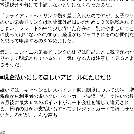
常課税分を分けて申請しないといけなくなったのだ。
「クライアントへドリンク類を差し入れたのですが、女子ウケ
のいい栄養ドリンクは医薬部外品扱いのため１０％課税されて
しまい、レシートの中で少し浮いた存在に。別にやましいこと
に使ってはいないのですが、経理からツッコまれるのが面倒だ
と思って申請するのをやめました」
最近、コンビニの栄養ドリンクの棚では商品ごとに税率がわか
りやすく明記されているので、気になる人は注意して見るとよ
さそうだ。
■現金払いにしてほしいアピールにたじたじ
続いては、キャッシュレスポイント還元制度についての話。増
税前から利用者の多いクレジットカード決済でも、支払いの数
ヵ月後に最大５％のポイントがカード会社を通して還元され
る。日頃の細かい支払いもすべてクレジットカードで済ませた
いところだが、こんな声も。