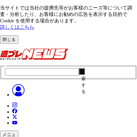
当サイトでは当社の提携先等がお客様のニーズ等について調
査・分析したり、お客様にお勧めの広告を表⽰する⽬的で
Cookie を使⽤する場合があります。
詳しくはこちら
閉じる
検
索
す
る
メニュ