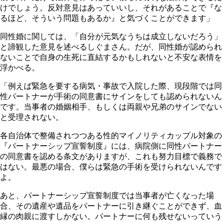
けでしょう。反対意見はあっていいし、それがあることで『な
るほど、そういう問題もあるか』と気づくことができます」
同性婚に関しては、「自分が元気なうちは成立しないだろう」
と諦観した意見を述べるしぐまさん。だが、同性婚が認められ
ないことで自身の生死に直結するかもしれないと不安な表情を
浮かべる。
「例えば緊急を要する病気・事故で入院した際、現段階では同
性パートナーが手術の同意書にサインをしても認められないん
です。当事者の婚姻相手、もしくは両親や兄弟のサインでない
と受理されない。
各自治体で整備されつつある性的マイノリティカップル対象の
『パートナーシップ宣誓制度』には、病院側に同性パートナー
の同意書を認める条文がありますが、これも努力目標で義務で
はない。最悪の場合、僕らは緊急の手術を受けられないんです
よ。
あと、パートナーシップ宣誓制度では当事者が亡くなった場
合、その遺産や遺品をパートナーに引き継ぐことができず、血
縁の肉親に渡すしかない。パートナーに何も残せないっていう