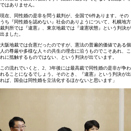
ではありません。
現在、同性婚の是非を問う裁判が、全国で6件あります。その
うち『同性婚を認めない』社会のありようについて、札幌地方
裁判所では『違憲』、東京地裁では『違憲状態』という判決が
出ました。
大阪地裁では合憲だったのですが、憲法の普遍的価値である個
人の尊厳や多様な人々の共生の理念に沿うものでこそあれ、こ
れに抵触するものではない、という判決が出ています。
この流れでいくと、2、3年後には最高裁で同性婚の是非が争わ
れることになるでしょう。そのとき、『違憲』という判決が出
れば、国会は同性婚を立法化するほかないと思います」