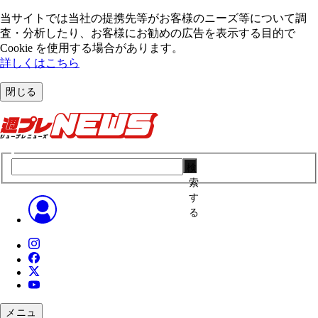
当サイトでは当社の提携先等がお客様のニーズ等について調
査・分析したり、お客様にお勧めの広告を表⽰する⽬的で
Cookie を使⽤する場合があります。
詳しくはこちら
閉じる
検
索
す
る
メニュ