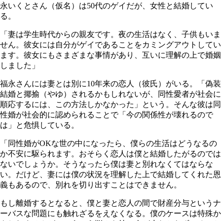
永いくとさん（仮名）は50代のゲイだが、女性と結婚してい
る。
「妻は学生時代からの親友です。夜の生活はなく、子供もいま
せん。彼女には自分がゲイであることをカミングアウトしてい
ます。彼女にもさまざまな事情があり、互いに理解の上で婚姻
しました」
福永さんには妻とは別に10年来の恋人（彼氏）がいる。「偽装
結婚と揶揄（やゆ）されるかもしれないが、同性愛者が社会に
順応するには、この方法しかなかった」という。そんな彼は同
性婚が社会的に認められることで「今の関係性が壊れるので
は」と危惧している。
「同性婚がOKな世の中になったら、僕らの生活はどうなるの
か不安に駆られます。おそらく恋人は僕と結婚したがるのでは
ないでしょうか。そうなったら僕は妻と別れなくてはならな
い。だけど、妻には僕の状況を理解した上で結婚してくれた恩
義もあるので、別れを切り出すことはできません。
もし離婚するとなると、僕と妻と恋人の間で財産分与というナ
ーバスな問題にも触れざるをえなくなる。僕のケースは特殊か