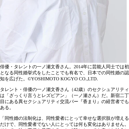
俳優・タレントの一ノ瀬文香さん。2014年に芸能人同士では初
となる同性婚挙式をしたことでも有名で、日本での同性婚の認
知を広げた。©YOSHIMOTO KOGYO CO.,LTD.
タレント・俳優の一ノ瀬文香さん（42歳）のセクシュアリティ
は「ざっくり言うとレズビアン」（一ノ瀬さん）だ。新宿二丁
目にある異セクシュアリティ交流バー『香まり』の経営者でも
ある。
「同性婚の法制化は、同性愛者にとって幸せな選択肢が増える
だけで、同性愛者でない人にとっては何も変化はありません。