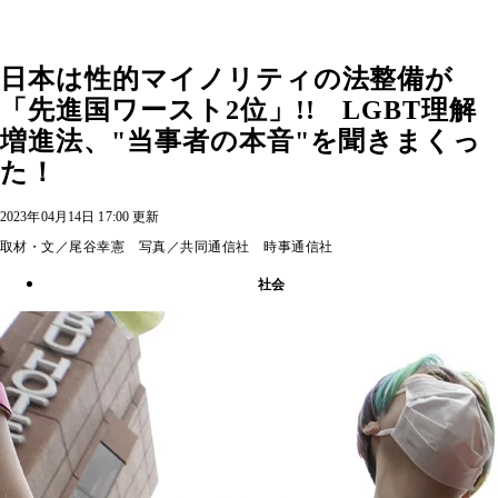
日本は性的マイノリティの法整備が
「先進国ワースト2位」!! LGBT理解
増進法、"当事者の本音"を聞きまくっ
た！
2023年04月14日 17:00 更新
取材・文／尾谷幸憲 写真／共同通信社 時事通信社
社会