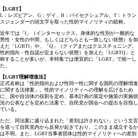
【LGBT】
L：レズビアン、G：ゲイ、B：バイセクシュアル、T：トラン
スジェンダーの頭文字を取った性的マイノリティの総称。
近年では「I」（インターセックス。身体的な性別が一般的な
男性・女性の中間、もしくはどちらとも一致しない状態）を加
えた「LGBTI」や、「Q」（クィアまたはクエスチョニング。
性的指向・性自認が定まらない状態）を加えた「LGBTQ」と
称することが多いが、本特集では便宜的に「LGBT」で統一し
た。
【LGBT理解増進法】
正式名称は「性的指向および性同一性に関する国民の理解増進
に関する法律案」。性的マイノリティへの理解を広げるため
に、国や自治体の役割を定め、基本計画の策定や施策の実施状
況の公表などを定めた法案で、自民党が国会への提出を目指し
ている。
ただ、同法案に盛り込まれた「差別は許されない」という文言
を巡って自民党内から反発が起きており、このまま成立するか
は不明。また、LGBT当事者団体は性的マイノリティへの差別