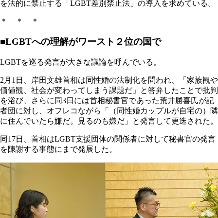
を法的に禁止する「LGBT差別禁止法」の導入を求めている。
＊ ＊ ＊
■LGBTへの理解がワースト２位の国で
LGBTを巡る発言が大きな議論を呼んでいる。
2月1日、岸田文雄首相は同性婚の法制化を問われ、「家族観や
価値観、社会が変わってしまう課題だ」と答弁したことで批判
を浴び、さらに同3日には首相秘書官であった荒井勝喜氏が記
者団に対し、オフレコながら「（同性婚カップルが自宅の）隣
に住んでいたら嫌だ。見るのも嫌だ」と発言して更迭された。
同17日、首相はLGBT支援団体の関係者に対して秘書官の発言
を陳謝する事態にまで発展した。