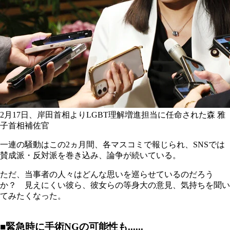
2月17日、岸田首相よりLGBT理解増進担当に任命された森 雅
子首相補佐官
一連の騒動はこの2ヵ月間、各マスコミで報じられ、SNSでは
賛成派・反対派を巻き込み、論争が続いている。
ただ、当事者の人々はどんな思いを巡らせているのだろう
か？ 見えにくい彼ら、彼女らの等身大の意見、気持ちを聞い
てみたくなった。
■緊急時に手術NGの可能性も......