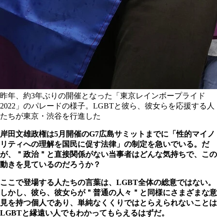
昨年、約3年ぶりの開催となった「東京レインボープライド
2022」のパレードの様子。LGBTと彼ら、彼女らを応援する人
たちが東京・渋谷を行進した
岸田文雄政権は5月開催のG7広島サミットまでに「性的マイノ
リティへの理解を国民に促す法律」の制定を急いでいる。だ
が、＂政治＂と直接関係がない当事者はどんな気持ちで、この
動きを見ているのだろうか？
ここで登場する人たちの言葉は、LGBT全体の総意ではない。
しかし、彼ら、彼女らが＂普通の人々＂と同様にさまざまな意
見を持つ個人であり、単純なくくりではとらえられないことは
LGBTと縁遠い人でもわかってもらえるはずだ。