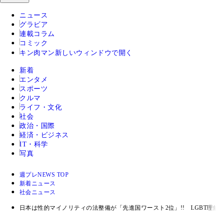
ニュース
グラビア
連載コラム
コミック
キン肉マン
新しいウィンドウで開く
新着
エンタメ
スポーツ
クルマ
ライフ・文化
社会
政治・国際
経済・ビジネス
IT・科学
写真
週プレNEWS TOP
新着ニュース
社会ニュース
日本は性的マイノリティの法整備が「先進国ワースト2位」!! LGBT理