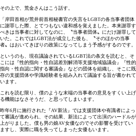
その上で、荒金さんはこう話す。
「岸田首相が荒井前首相秘書官の失言をLGBTの各当事者団体
に謝罪した際、とてつもない違和感を覚えました。本来謝罪す
べきは当事者に対してなのに、〝当事者団体〟にだけ謝罪して
いた。これではLGBT法が成立した後も、〝そのほかの当事
者〟はおいてきぼりの政策になってしまう予感がするのです。
というのも、現在議論されているLGBT法の条文を読むと、そ
こには『性的指向・性自認差別解消等支援地域協議会』『性的
指向・性自認に関する審議会』などの団体を組織し、そこに既
存の支援団体や学識経験者を組み入れて議論する旨が書かれて
います。
これを読む限り、僕のような末端の当事者の意見をすくい上げ
る機能はなさそうだ、と思ってしまいます。
昨年6月に施行された『AV新法』では支援団体や有識者によっ
て審議が進められ、その結果、新法によって出演のハードルが
上がりました。僕も男の娘AV女優なのでその影響を受けてい
ますし、実際に職を失ってしまった女優もいます。