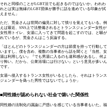
それと同様のことがLGBT法でも起きるのではないか。われわ
れとは実は無縁のLGBT団体が勝手に話を進めている印象が拭
えません」
ただ、荒金さんは世間の偏見に対して憤りを覚えてもいる。例
えば最近、SNS上で法整備されるとトランスジェンダー女性が
女性用トイレ、女湯に入ってきて問題を起こすのでは、と騒が
れているが、荒金さんはこう反論する。
「ほとんどのトランスジェンダーの方は節度を持って行動して
いますし、僕を含め、複数の当事者から話を聞くと『当然、女
湯は利用しない』『でも男湯に入るのも違和感があるし、何よ
り怖い。だから、公衆浴場には行けない』という意見が多いん
です。
女湯へ侵入するトランス女性がいるとしたら、それはトランス
ジェンダーを偽った男性ではないでしょうか」
■同性婚が認められない社会で築いた関係性
同性婚の法制化の議論に戸惑いを感じている当事者もいた。福