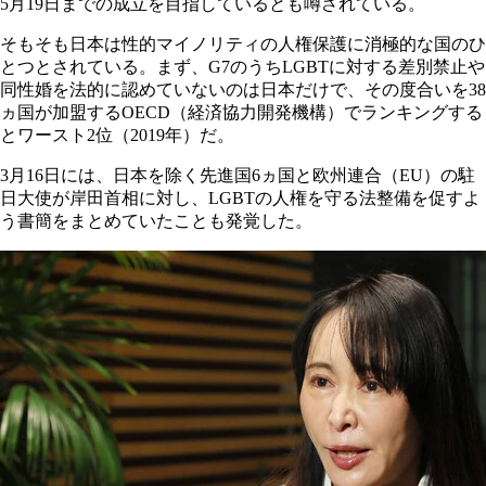
5月19日までの成立を目指しているとも噂されている。
そもそも日本は性的マイノリティの人権保護に消極的な国のひ
とつとされている。まず、G7のうちLGBTに対する差別禁止や
同性婚を法的に認めていないのは日本だけで、その度合いを38
ヵ国が加盟するOECD（経済協力開発機構）でランキングする
とワースト2位（2019年）だ。
3月16日には、日本を除く先進国6ヵ国と欧州連合（EU）の駐
日大使が岸田首相に対し、LGBTの人権を守る法整備を促すよ
う書簡をまとめていたことも発覚した。