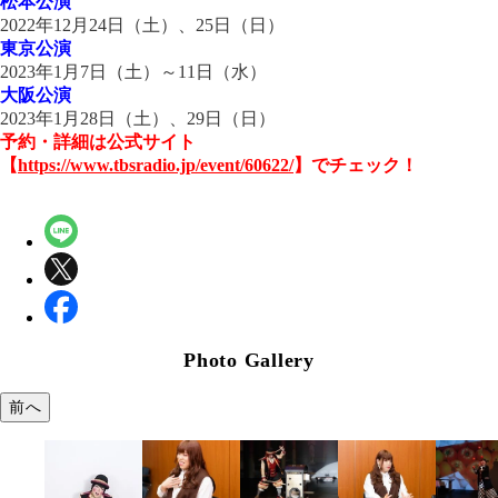
松本公演
2022
年
12
月
24
日（土）、25日（日）
東京公演
2023
年
1
月
7
日（土）～
11
日（水）
大阪公演
2023
年
1
月
28
日（土）、
29
日（日）
予約・詳細は公式サイト
【
https://www.tbsradio.jp/event/60622/
】でチェック！
Photo Gallery
前へ