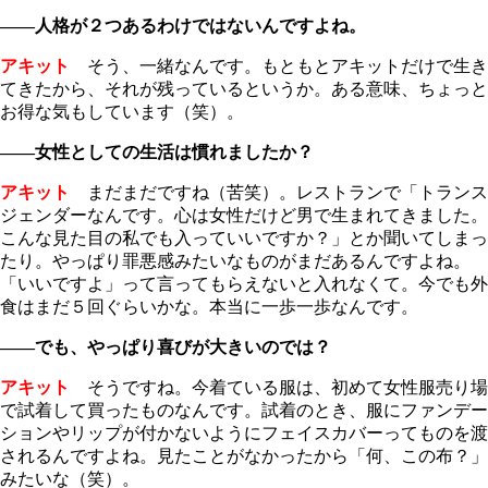
――人格が２つあるわけではないんですよね。
アキット
そう、一緒なんです。もともとアキットだけで生き
てきたから、それが残っているというか。ある意味、ちょっと
お得な気もしています（笑）。
――女性としての生活は慣れましたか？
アキット
まだまだですね（苦笑）。レストランで「トランス
ジェンダーなんです。心は女性だけど男で生まれてきました。
こんな見た目の私でも入っていいですか？」とか聞いてしまっ
たり。やっぱり罪悪感みたいなものがまだあるんですよね。
「いいですよ」って言ってもらえないと入れなくて。今でも外
食はまだ５回ぐらいかな。本当に一歩一歩なんです。
――でも、やっぱり喜びが大きいのでは？
アキット
そうですね。今着ている服は、初めて女性服売り場
で試着して買ったものなんです。試着のとき、服にファンデー
ションやリップが付かないようにフェイスカバーってものを渡
されるんですよね。見たことがなかったから「何、この布？」
みたいな（笑）。