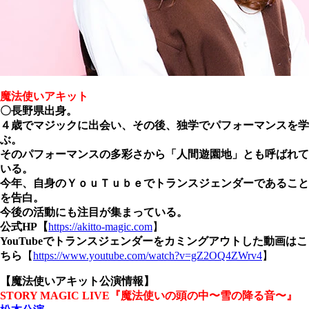
魔法使いアキット
〇長野県出身。
４歳でマジックに出会い、その後、独学でパフォーマンスを学
ぶ。
そのパフォーマンスの多彩さから「人間遊園地」とも呼ばれて
いる。
今年、自身のＹｏｕＴｕｂｅでトランスジェンダーであること
を告白。
今後の活動にも注目が集まっている。
公式HP【
https://akitto-magic.com
】
YouTubeでトランスジェンダーをカミングアウトした動画はこ
ちら
【
https://www.youtube.com/watch?v=gZ2OQ4ZWrv4
】
【魔法使いアキット公演情報】
STORY MAGIC LIVE『魔法使いの頭の中〜雪の降る音〜』