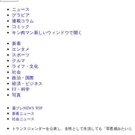
ニュース
グラビア
連載コラム
コミック
キン肉マン
新しいウィンドウで開く
新着
エンタメ
スポーツ
クルマ
ライフ・文化
社会
政治・国際
経済・ビジネス
IT・科学
写真
週プレNEWS TOP
新着ニュース
社会ニュース
トランスジェンダーを公表し、女性として生活しても「罪悪感みたいなものが.