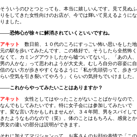
そういうのひとつとっても、本当に嬉しいんです。見て見ぬふ
りをしてきた女性向けのお店が、今では輝いて見えるようにな
りました。
――恐怖心が徐々に解消されていくといいですね。
アキット
数日前、１０代のころにすっごい怖い思いをした地
元の駅を歩いてみたんです、この格好で。そうしたら全然怖く
なくて。カミングアウトしたから嘘ついてないし、「あの人、
男の人かな」って思われようが大丈夫。むしろ自分の容姿に自
信のない方が歩きやすくなるように「私が先頭切って、歩きづ
らい空気を引き裂いてやろう」くらいの気持ちでいけました。
――これからやってみたいことはありますか？
アキット
女性としてはやったことがないことばかりなので、
なんでもしてみたいです。特に女子会には参加してみたいで
す。変な言い方かもしれませんが、３４年間、男をスパイして
きたようなものなので（笑）。体のことはもちろん、感覚とか
男女の違いの部分は説明ができます。
それに加えてマジシャンって、お客さんのお顔や表情で「この