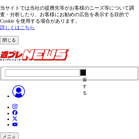
当サイトでは当社の提携先等がお客様のニーズ等について調
査・分析したり、お客様にお勧めの広告を表⽰する⽬的で
Cookie を使⽤する場合があります。
詳しくはこちら
閉じる
検
索
す
る
メニュ