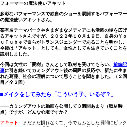
フォーマーの魔法使いアキット
多彩なパフォーマンスで独自のショーを展開するパフォーマー
の魔法使いアキットさん。
某有名テーマパークやさまざまなメディアにも活躍の場を広げ
るアキットさんですが、２０２２年１０月１９日、自身のＹｏ
ｕＴｕｂｅで自らがトランスジェンダーであることを明かし、
今後は「アキット」としても、女性としても生きていくことを
説明しました。
今回は女性の「愛樹」さんとして取材を受けてもらい、
前編記
事
に引き続いてカミングアウト後の周囲の反応や、新たに生ま
れた葛藤、社会の理解について思うことを聞きました。（２回
目／全２回）
■メイクをしてみたら「こういう子、いるぞ？」
――カミングアウトの動画を公開して３週間あまり（取材時
点）ですが、どんな心境ですか？
アキット
まだまだ慣れなくて、今でもふとした瞬間にビック