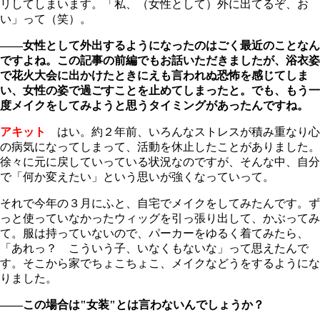
リしてしまいます。「私、（女性として）外に出てるぞ、お
い」って（笑）。
――女性として外出するようになったのはごく最近のことなん
ですよね。この記事の前編でもお話いただきましたが、浴衣姿
で花火大会に出かけたときにえも言われぬ恐怖を感じてしま
い、女性の姿で過ごすことを止めてしまったと。でも、もう一
度メイクをしてみようと思うタイミングがあったんですね。
アキット
はい。約２年前、いろんなストレスが積み重なり心
の病気になってしまって、活動を休止したことがありました。
徐々に元に戻していっている状況なのですが、そんな中、自分
で「何か変えたい」という思いが強くなっていって。
それで今年の３月にふと、自宅でメイクをしてみたんです。ず
っと使っていなかったウィッグを引っ張り出して、かぶってみ
て。服は持っていないので、パーカーをゆるく着てみたら、
「あれっ？ こういう子、いなくもないな」って思えたんで
す。そこから家でちょこちょこ、メイクなどうをするようにな
りました。
――この場合は"女装"とは言わないんでしょうか？