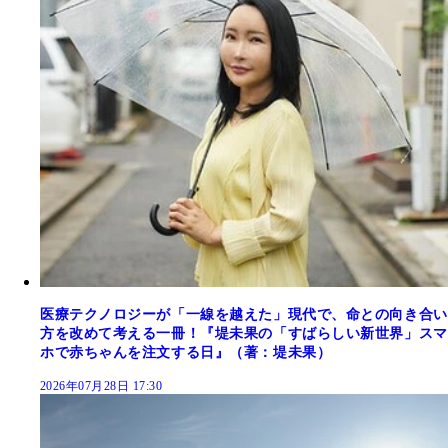
医療テクノロジーが「一線を越えた」現代で、命との向き合い
方を改めて考える一冊！『堤未果の「すばらしい新世界」スマ
ホで赤ちゃんを注文する日』（著：堤未果）
2026年07月28日 17:30