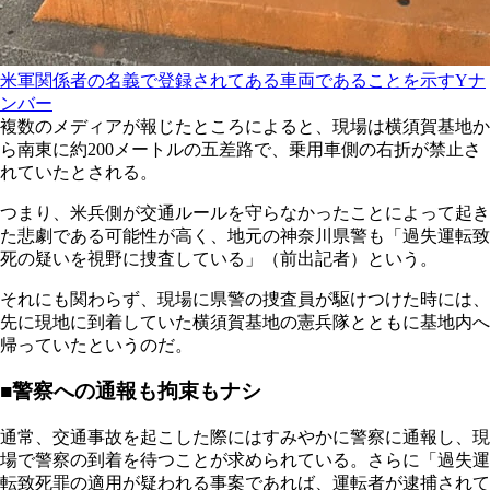
米軍関係者の名義で登録されてある車両であることを示すYナ
ンバー
複数のメディアが報じたところによると、現場は横須賀基地か
ら南東に約200メートルの五差路で、乗用車側の右折が禁止さ
れていたとされる。
つまり、米兵側が交通ルールを守らなかったことによって起き
た悲劇である可能性が高く、地元の神奈川県警も「過失運転致
死の疑いを視野に捜査している」（前出記者）という。
それにも関わらず、現場に県警の捜査員が駆けつけた時には、
先に現地に到着していた横須賀基地の憲兵隊とともに基地内へ
帰っていたというのだ。
■警察への通報も拘束もナシ
通常、交通事故を起こした際にはすみやかに警察に通報し、現
場で警察の到着を待つことが求められている。さらに「過失運
転致死罪の適用が疑われる事案であれば、運転者が逮捕されて