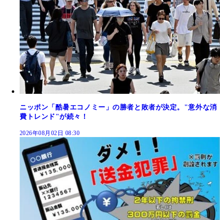
ニッポン「酷暑エコノミー」の勝者と敗者が決定。"意外な消
費トレンド"が続々！
2026年08月02日 08:30