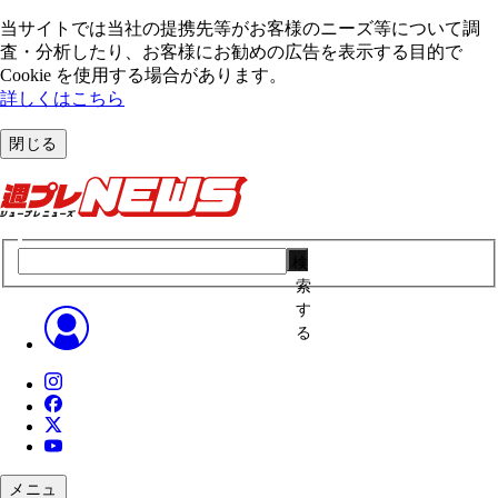
当サイトでは当社の提携先等がお客様のニーズ等について調
査・分析したり、お客様にお勧めの広告を表⽰する⽬的で
Cookie を使⽤する場合があります。
詳しくはこちら
閉じる
検
索
す
る
メニュ