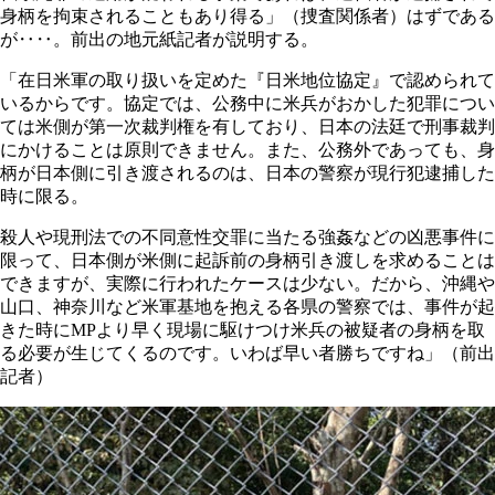
身柄を拘束されることもあり得る」（捜査関係者）はずである
が‥‥。前出の地元紙記者が説明する。
「在日米軍の取り扱いを定めた『日米地位協定』で認められて
いるからです。協定では、公務中に米兵がおかした犯罪につい
ては米側が第一次裁判権を有しており、日本の法廷で刑事裁判
にかけることは原則できません。また、公務外であっても、身
柄が日本側に引き渡されるのは、日本の警察が現行犯逮捕した
時に限る。
殺人や現刑法での不同意性交罪に当たる強姦などの凶悪事件に
限って、日本側が米側に起訴前の身柄引き渡しを求めることは
できますが、実際に行われたケースは少ない。だから、沖縄や
山口、神奈川など米軍基地を抱える各県の警察では、事件が起
きた時にMPより早く現場に駆けつけ米兵の被疑者の身柄を取
る必要が生じてくるのです。いわば早い者勝ちですね」（前出
記者）