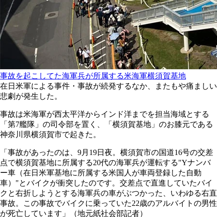
事故を起こしてた海軍兵が所属する米海軍横須賀基地
在日米軍による事件・事故が続発するなか、またもや痛ましい
悲劇が発生した。
事故は米海軍が西太平洋からインド洋までを担当海域とする
「第7艦隊」の司令部を置く、「横須賀基地」のお膝元である
神奈川県横須賀市で起きた。
「事故があったのは、9月19日夜。横須賀市の国道16号の交差
点で横須賀基地に所属する20代の海軍兵が運転する"Yナンバ
ー車（在日米軍基地に所属する米国人が車両登録した自動
車）"とバイクが衝突したのです。交差点で直進していたバイ
クと右折しようとする海軍兵の車がぶつかった、いわゆる右直
事故。この事故でバイクに乗っていた22歳のアルバイトの男性
が死亡しています」（地元紙社会部記者）