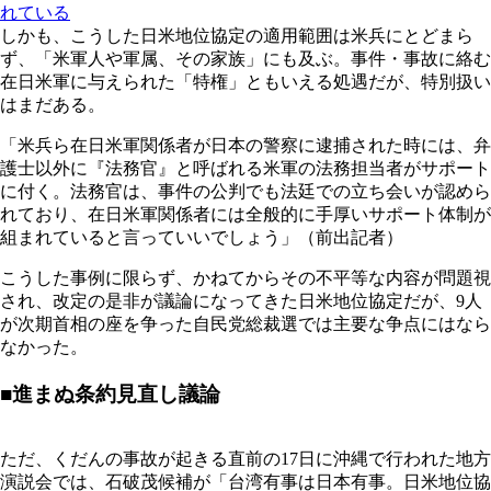
れている
しかも、こうした日米地位協定の適用範囲は米兵にとどまら
ず、「米軍人や軍属、その家族」にも及ぶ。事件・事故に絡む
在日米軍に与えられた「特権」ともいえる処遇だが、特別扱い
はまだある。
「米兵ら在日米軍関係者が日本の警察に逮捕された時には、弁
護士以外に『法務官』と呼ばれる米軍の法務担当者がサポート
に付く。法務官は、事件の公判でも法廷での立ち会いが認めら
れており、在日米軍関係者には全般的に手厚いサポート体制が
組まれていると言っていいでしょう」（前出記者）
こうした事例に限らず、かねてからその不平等な内容が問題視
され、改定の是非が議論になってきた日米地位協定だが、9人
が次期首相の座を争った自民党総裁選では主要な争点にはなら
なかった。
■進まぬ条約見直し議論
ただ、くだんの事故が起きる直前の17日に沖縄で行われた地方
演説会では、石破茂候補が「台湾有事は日本有事。日米地位協