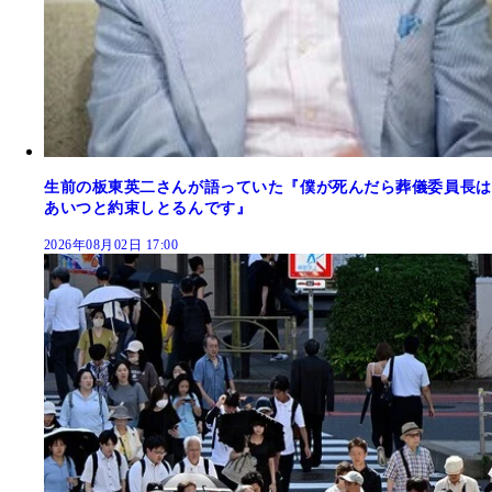
生前の板東英二さんが語っていた『僕が死んだら葬儀委員長は
あいつと約束しとるんです』
2026年08月02日 17:00