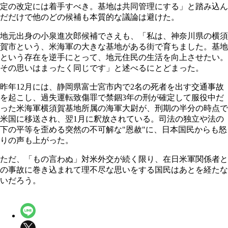
定の改定には着手すべき。基地は共同管理にする」と踏み込ん
だだけで他のどの候補も本質的な議論は避けた。
地元出身の小泉進次郎候補でさえも、「私は、神奈川県の横須
賀市という、米海軍の大きな基地がある街で育ちました。基地
という存在を逆手にとって、地元住民の生活を向上させたい。
その思いはまったく同じです」と述べるにとどまった。
昨年12月には、静岡県富士宮市内で2名の死者を出す交通事故
を起こし、過失運転致傷罪で禁錮3年の刑が確定して服役中だ
った米海軍横須賀基地所属の海軍大尉が、刑期の半分の時点で
米国に移送され、翌1月に釈放されている。司法の独立や法の
下の平等を歪める突然の不可解な"恩赦"に、日本国民からも怒
りの声も上がった。
ただ、「もの言わぬ」対米外交が続く限り、在日米軍関係者と
の事故に巻き込まれて理不尽な思いをする国民はあとを経たな
いだろう。