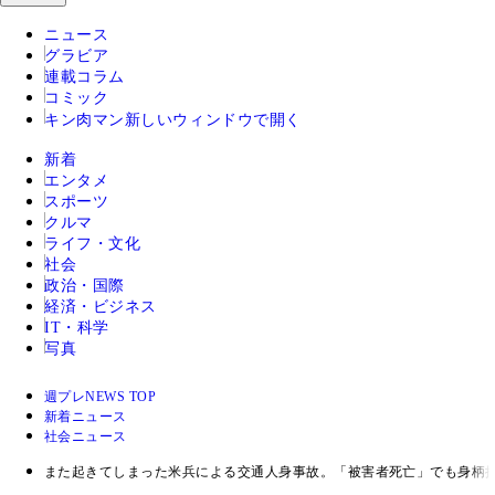
ニュース
グラビア
連載コラム
コミック
キン肉マン
新しいウィンドウで開く
新着
エンタメ
スポーツ
クルマ
ライフ・文化
社会
政治・国際
経済・ビジネス
IT・科学
写真
週プレNEWS TOP
新着ニュース
社会ニュース
また起きてしまった米兵による交通人身事故。「被害者死亡」でも身柄