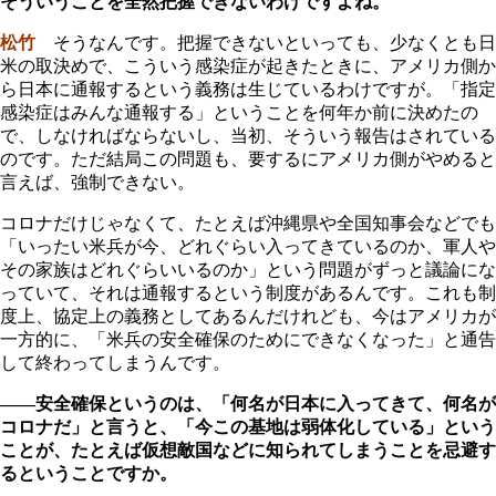
そういうことを全然把握できないわけですよね。
松竹
そうなんです。把握できないといっても、少なくとも日
米の取決めで、こういう感染症が起きたときに、アメリカ側か
ら日本に通報するという義務は生じているわけですが。「指定
感染症はみんな通報する」ということを何年か前に決めたの
で、しなければならないし、当初、そういう報告はされている
のです。ただ結局この問題も、要するにアメリカ側がやめると
言えば、強制できない。
コロナだけじゃなくて、たとえば沖縄県や全国知事会などでも
「いったい米兵が今、どれぐらい入ってきているのか、軍人や
その家族はどれぐらいいるのか」という問題がずっと議論にな
っていて、それは通報するという制度があるんです。これも制
度上、協定上の義務としてあるんだけれども、今はアメリカが
一方的に、「米兵の安全確保のためにできなくなった」と通告
して終わってしまうんです。
――安全確保というのは、「何名が日本に入ってきて、何名が
コロナだ」と言うと、「今この基地は弱体化している」という
ことが、たとえば仮想敵国などに知られてしまうことを忌避す
るということですか。