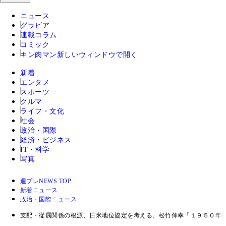
ニュース
グラビア
連載コラム
コミック
キン肉マン
新しいウィンドウで開く
新着
エンタメ
スポーツ
クルマ
ライフ・文化
社会
政治・国際
経済・ビジネス
IT・科学
写真
週プレNEWS TOP
新着ニュース
政治・国際ニュース
支配・従属関係の根源、日米地位協定を考える。松竹伸幸「１９５０年代