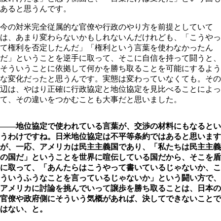
あると思うんです。
今の対米完全従属的な官僚や行政のやり方を前提としていて
は、あまり変わらないかもしれないんだけれども、「こうやっ
て権利を否定したんだ」「権利という言葉を使わなかったん
だ」ということを逆手に取って、そこに自信を持って闘うと、
そういうことに依拠して何かを勝ち取ることを可能にするよう
な変化だったと思うんです。実態は変わっていなくても。その
辺は、やはり正確に行政協定と地位協定を見比べることによっ
て、その違いをつかむことも大事だと思いました。
――地位協定で使われている言葉が、交渉の材料にもなるとい
うわけですね。日米地位協定は不平等条約ではあると思います
が、一応、アメリカは民主主義国であり、「私たちは民主主義
の国だ」ということを世界に喧伝している国だから、そこを盾
に取って、「あんたらはこうやって書いているじゃないか、こ
ういうふうなことを言っているじゃないか」という闘い方で、
アメリカに討論を挑んでいって譲歩を勝ち取ることは、日本の
官僚や政府側にそういう気概があれば、決してできないことで
はない、と。