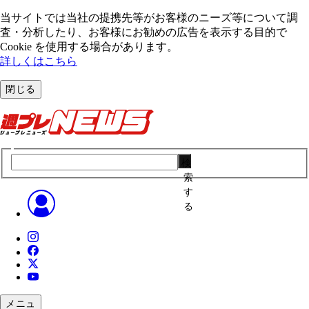
当サイトでは当社の提携先等がお客様のニーズ等について調
査・分析したり、お客様にお勧めの広告を表⽰する⽬的で
Cookie を使⽤する場合があります。
詳しくはこちら
閉じる
検
索
す
る
メニュ