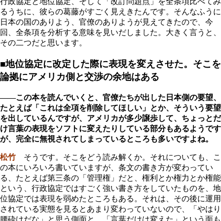
行政協定と地位協定、そして「改訂問題点」を全条項比べてみ
るうちに、彼らの葛藤がすごく見えきたんです。そんなふうに
日本の国のありよう、官僚のありようが見えてきたので、今
回、全条項を分析する意味を見いだしました。大きく言うと、
その二つだと思います。
■地位協定に改定した際に表現を変えさせた。そこを
論拠にアメリカ側と交渉の余地はある
――この本を読んでいくと、官僚たちが出した日本側の要望、
たとえば「これは全項を削除してほしい」とか、そういう要望
を出しているんですが、アメリカが多少譲歩して、ちょっとだ
け言葉の表現をソフトに変えたりしている部分もあるようです
が、完全に無視されてしまっているところも多いですよね。
松竹
そうです。そこをどう読み解くか。それについても、こ
の本にいろいろ書いていますが、条文の書き方が変わってい
る、たとえば第三条の「管理権」だと、権利とか権力とか権能
という、行政協定ではすごく強い書き方をしていたものを、地
位協定では表現を弱めたところもある。それは、その後に運用
されている実態を見るとあまり変わっていないので、「やはり
腰砕けだな」と思う側面と、「言葉だけは変えた」という面も