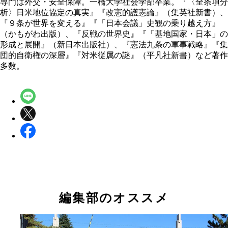
専門は外交・安全保障。一橋大学社会学部卒業。『〈全条項分
析〉日米地位協定の真実』『改憲的護憲論』（集英社新書）、
『９条が世界を変える』『「日本会議」史観の乗り越え方』
（かもがわ出版）、『反戦の世界史』『「基地国家・日本」の
形成と展開』（新日本出版社）、『憲法九条の軍事戦略』『集
団的自衛権の深層』『対米従属の謎』（平凡社新書）など著作
多数。
編集部のオススメ