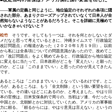
――軍属の定義と同じように、地位協定のそれぞれの条項に隠
された部分、あまりクローズアップされていなくて日本人が全
然知らないようなことがあるだろうと。そこを詳細に見極めて
いかなきゃいけないと？
松竹
そうです。そしてもう一つは、それを何とかしないとダ
メだなと思って考えているときに、沖縄タイムスで「行政協定
改訂問題点」の報道があった（２０２０年１月１９日）。以前
から私には全条項についての問題意識があったので、改めてこ
の「改訂問題点」をよく眺めてみると、行政協定から地位協定
に変えるに当たって、日本政府がどこを「変えたい」と願った
のか、どこは「このままでいい」と思ったのかが見えてきたん
です。
あるところは「このままでいい」となっているわけです。とこ
ろが、あるところは、もう「全文削除」という強い要望を出し
ている。その違いはどこにあるのか、と考えました。やはり日
本の官僚は、日米安保条約で周りの、当初はソ連、今だったら
中国とか、北朝鮮とかに対抗していくため、アメリカの軍事能
力に頼る。「頼るからには、やはり意見は言えない」というの