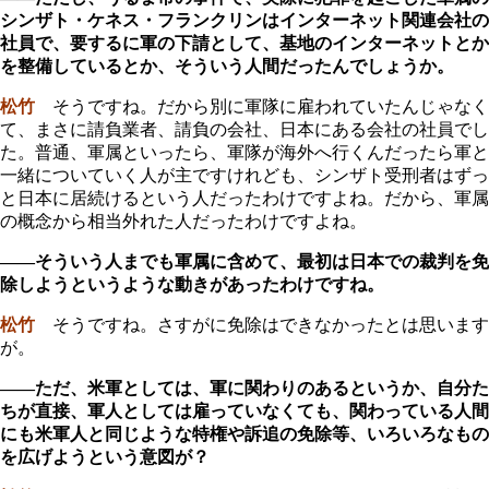
シンザト・ケネス・フランクリンはインターネット関連会社の
社員で、要するに軍の下請として、基地のインターネットとか
を整備しているとか、そういう人間だったんでしょうか。
松竹
そうですね。だから別に軍隊に雇われていたんじゃなく
て、まさに請負業者、請負の会社、日本にある会社の社員でし
た。普通、軍属といったら、軍隊が海外へ行くんだったら軍と
一緒についていく人が主ですけれども、シンザト受刑者はずっ
と日本に居続けるという人だったわけですよね。だから、軍属
の概念から相当外れた人だったわけですよね。
――そういう人までも軍属に含めて、最初は日本での裁判を免
除しようというような動きがあったわけですね。
松竹
そうですね。さすがに免除はできなかったとは思います
が。
――ただ、米軍としては、軍に関わりのあるというか、自分た
ちが直接、軍人としては雇っていなくても、関わっている人間
にも米軍人と同じような特権や訴追の免除等、いろいろなもの
を広げようという意図が？