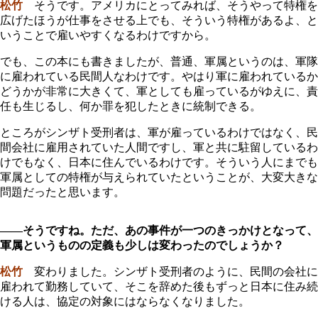
松竹
そうです。アメリカにとってみれば、そうやって特権を
広げたほうが仕事をさせる上でも、そういう特権があるよ、と
いうことで雇いやすくなるわけですから。
でも、この本にも書きましたが、普通、軍属というのは、軍隊
に雇われている民間人なわけです。やはり軍に雇われているか
どうかが非常に大きくて、軍としても雇っているがゆえに、責
任も生じるし、何か罪を犯したときに統制できる。
ところがシンザト受刑者は、軍が雇っているわけではなく、民
間会社に雇用されていた人間ですし、軍と共に駐留しているわ
けでもなく、日本に住んでいるわけです。そういう人にまでも
軍属としての特権が与えられていたということが、大変大きな
問題だったと思います。
――そうですね。ただ、あの事件が一つのきっかけとなって、
軍属というものの定義も少しは変わったのでしょうか？
松竹
変わりました。シンザト受刑者のように、民間の会社に
雇われて勤務していて、そこを辞めた後もずっと日本に住み続
ける人は、協定の対象にはならなくなりました。