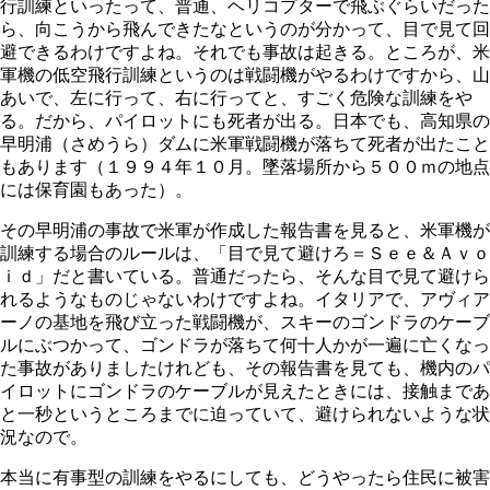
行訓練といったって、普通、ヘリコプターで飛ぶぐらいだった
ら、向こうから飛んできたなというのが分かって、目で見て回
避できるわけですよね。それでも事故は起きる。ところが、米
軍機の低空飛行訓練というのは戦闘機がやるわけですから、山
あいで、左に行って、右に行ってと、すごく危険な訓練をや
る。だから、パイロットにも死者が出る。日本でも、高知県の
早明浦（さめうら）ダムに米軍戦闘機が落ちて死者が出たこと
もあります（１９９４年１０月。墜落場所から５００ｍの地点
には保育園もあった）。
その早明浦の事故で米軍が作成した報告書を見ると、米軍機が
訓練する場合のルールは、「目で見て避けろ＝Ｓｅｅ＆Ａｖｏ
ｉｄ」だと書いている。普通だったら、そんな目で見て避けら
れるようなものじゃないわけですよね。イタリアで、アヴィア
ーノの基地を飛び立った戦闘機が、スキーのゴンドラのケーブ
ルにぶつかって、ゴンドラが落ちて何十人かが一遍に亡くなっ
た事故がありましたけれども、その報告書を見ても、機内のパ
イロットにゴンドラのケーブルが見えたときには、接触まであ
と一秒というところまでに迫っていて、避けられないような状
況なので。
本当に有事型の訓練をやるにしても、どうやったら住民に被害