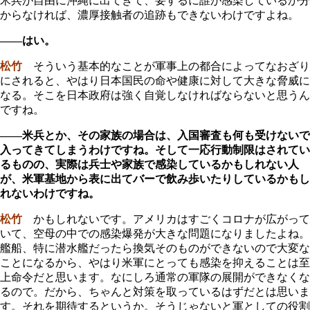
米兵が自由に沖縄に出てきて、要するに誰が感染しているか分
からなければ、濃厚接触者の追跡もできないわけですよね。
――はい。
松竹
そういう基本的なことが軍事上の都合によってなおざり
にされると、やはり日本国民の命や健康に対して大きな脅威に
なる。そこを日本政府は強く自覚しなければならないと思うん
ですね。
――米兵とか、その家族の場合は、入国審査も何も受けないで
入ってきてしまうわけですね。そして一応行動制限はされてい
るものの、実際は兵士や家族で感染しているかもしれない人
が、米軍基地から表に出てバーで飲み歩いたりしているかもし
れないわけですね。
松竹
かもしれないです。アメリカはすごくコロナが広がって
いて、空母の中での感染爆発が大きな問題になりましたよね。
艦船、特に潜水艦だったら換気そのものができないので大変な
ことになるから、やはり米軍にとっても感染を抑えることは至
上命令だと思います。なにしろ通常の軍隊の展開ができなくな
るので。だから、ちゃんと対策を取っているはずだとは思いま
す。それを期待するというか。そうじゃないと軍としての役割