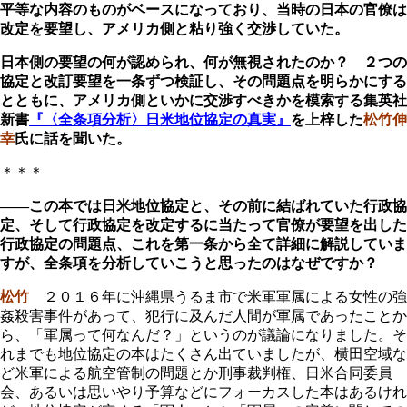
平等な内容のものがベースになっており、当時の日本の官僚は
改定を要望し、アメリカ側と粘り強く交渉していた。
日本側の要望の何が認められ、何が無視されたのか？ ２つの
協定と改訂要望を一条ずつ検証し、その問題点を明らかにする
とともに、アメリカ側といかに交渉すべきかを模索する集英社
新書
『〈全条項分析〉日米地位協定の真実』
を上梓した
松竹伸
幸
氏に話を聞いた。
＊＊＊
――この本では日米地位協定と、その前に結ばれていた行政協
定、そして行政協定を改定するに当たって官僚が要望を出した
行政協定の問題点、これを第一条から全て詳細に解説していま
すが、全条項を分析していこうと思ったのはなぜですか？
松竹
２０１６年に沖縄県うるま市で米軍軍属による女性の強
姦殺害事件があって、犯行に及んだ人間が軍属であったことか
ら、「軍属って何なんだ？」というのが議論になりました。そ
れまでも地位協定の本はたくさん出ていましたが、横田空域な
ど米軍による航空管制の問題とか刑事裁判権、日米合同委員
会、あるいは思いやり予算などにフォーカスした本はあるけれ