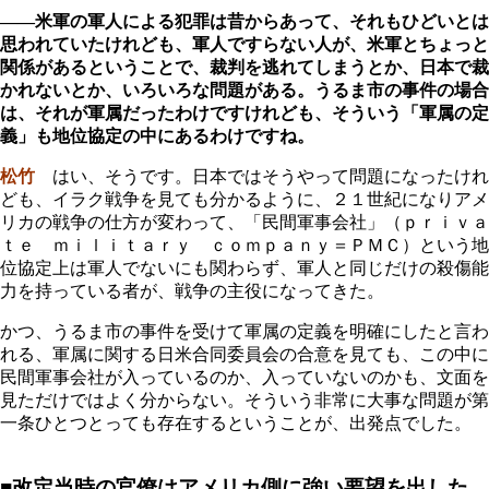
――米軍の軍人による犯罪は昔からあって、それもひどいとは
思われていたけれども、軍人ですらない人が、米軍とちょっと
関係があるということで、裁判を逃れてしまうとか、日本で裁
かれないとか、いろいろな問題がある。うるま市の事件の場合
は、それが軍属だったわけですけれども、そういう「軍属の定
義」も地位協定の中にあるわけですね。
松竹
はい、そうです。日本ではそうやって問題になったけれ
ども、イラク戦争を見ても分かるように、２１世紀になりアメ
リカの戦争の仕方が変わって、「民間軍事会社」（ｐｒｉｖａ
ｔｅ ｍｉｌｉｔａｒｙ ｃｏｍｐａｎｙ＝ＰＭＣ）という地
位協定上は軍人でないにも関わらず、軍人と同じだけの殺傷能
力を持っている者が、戦争の主役になってきた。
かつ、うるま市の事件を受けて軍属の定義を明確にしたと言わ
れる、軍属に関する日米合同委員会の合意を見ても、この中に
民間軍事会社が入っているのか、入っていないのかも、文面を
見ただけではよく分からない。そういう非常に大事な問題が第
一条ひとつとっても存在するということが、出発点でした。
■改定当時の官僚はアメリカ側に強い要望を出した