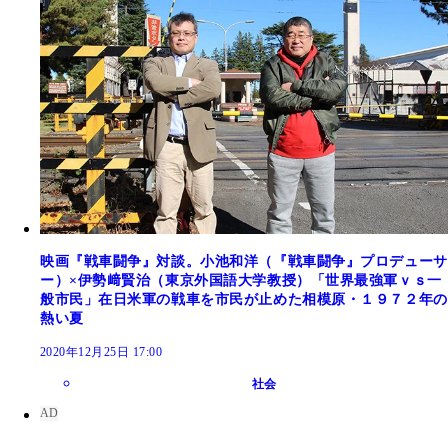
映画『戦車闘争』対談。小池和洋（『戦車闘争』プロデューサ
ー）×伊勢﨑賢治（東京外国語大学教授）「世界最強軍ｖｓ一
般市民」在日米軍の戦車を市民が止めた相模原・１９７２年の
熱い夏
2020年12月25日 17:00
社会