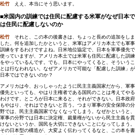
松竹
ええ、本当にそう思います。
■米国内の訓練では住民に配慮する米軍がなぜ日本で
は住民に配慮しないのか
松竹
それと、この本の後書きは、ちょっと長めの追加をしま
した。何を追加したかというと、米軍はアメリカ本土でも軍事
訓練をするわけですよね。日米地位協定で、日本を軍事優先で
使っていますが、アメリカ本土では米軍も住民に配慮した訓練
をやっているんです。でも、日本にやってくると、そういうこ
とは行なわれない。なぜアメリカで可能な「配慮した訓練」が
日本ではできないのか？
アメリカは今、おっしゃったように民主主義国家だから、軍事
優先といっても、やはり主権者である国民のことは考えてやる
わけです。ところが日本に来ると、それができない。日本政府
もやはり、それはできないと言う。つまり軍事の安全保障の分
野では、民主主義国家でなくなってしまう。なぜかというと、
軍事の分野では日本に決定権、裁量権がないから民主主義を貫
けないというか、国民を大切にできないことになってしまう。
その日本型の構造が、大変よく伝わってくるなと、この本を書