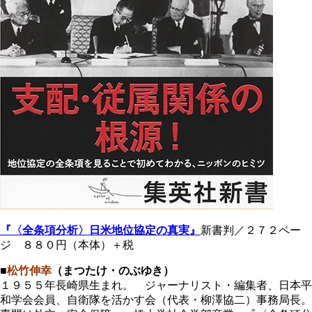
『〈全条項分析〉日米地位協定の真実』
新書判／２７２ペー
ジ ８８０円（本体）＋税
■
松竹伸幸
（まつたけ・のぶゆき）
１９５５年長崎県生まれ。 ジャーナリスト・編集者、日本平
和学会会員、自衛隊を活かす会（代表・柳澤協二）事務局長。