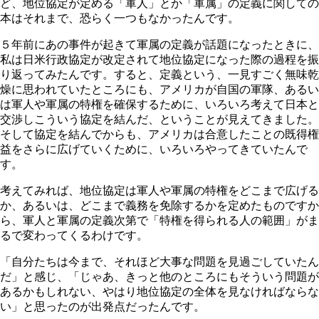
ど、地位協定が定める「軍人」とか「軍属」の定義に関しての
本はそれまで、恐らく一つもなかったんです。
５年前にあの事件が起きて軍属の定義が話題になったときに、
私は日米行政協定が改定されて地位協定になった際の過程を振
り返ってみたんです。すると、定義という、一見すごく無味乾
燥に思われていたところにも、アメリカが自国の軍隊、あるい
は軍人や軍属の特権を確保するために、いろいろ考えて日本と
交渉しこういう協定を結んだ、ということが見えてきました。
そして協定を結んでからも、アメリカは合意したことの既得権
益をさらに広げていくために、いろいろやってきていたんで
す。
考えてみれば、地位協定は軍人や軍属の特権をどこまで広げる
か、あるいは、どこまで義務を免除するかを定めたものですか
ら、軍人と軍属の定義次第で「特権を得られる人の範囲」がま
るで変わってくるわけです。
「自分たちは今まで、それほど大事な問題を見過ごしていたん
だ」と感じ、「じゃあ、きっと他のところにもそういう問題が
あるかもしれない、やはり地位協定の全体を見なければならな
い」と思ったのが出発点だったんです。