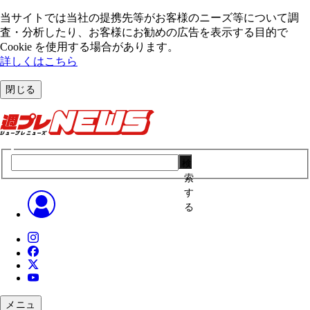
当サイトでは当社の提携先等がお客様のニーズ等について調
査・分析したり、お客様にお勧めの広告を表⽰する⽬的で
Cookie を使⽤する場合があります。
詳しくはこちら
閉じる
検
索
す
る
メニュ