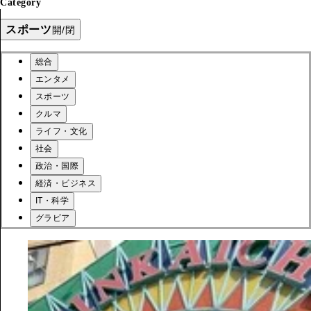
Category
スポーツ
開/閉
総合
エンタメ
スポーツ
クルマ
ライフ・文化
社会
政治・国際
経済・ビジネス
IT・科学
グラビア