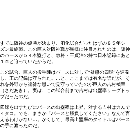
すでに阪神の優勝が決まり、消化試合だったはずの８５年シー
ズン最終戦。この巨人対阪神戦が異様に注目されたのは、阪神
のバースが５４本塁打と、敵将・王貞治の持つ日本記録にあと
１本と迫っていたからだ。
この試合、巨人の投手陣はバースに対して“疑惑の四球”を連発
し、王の記録は守られた。…と、ここまでは有名な話だが、そ
れを外野から複雑な思いで見守っていたのが巨人の吉村禎章
（さだあき）。実は、この試合前まで吉村は出塁率リーグトッ
プだったのだ。
四球を出すたびにバースの出塁率は上昇。対する吉村は力んで
４タコ。でも、まさか「バースと勝負してください」なんて言
えるわけがない…。かくして、最高出塁率のタイトルはバース
の手に渡ったのだ。