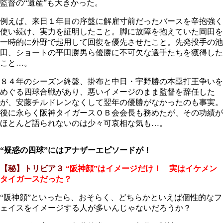
監督の“遺産”も大きかった。
例えば、来日１年目の序盤に解雇寸前だったバースを辛抱強く
使い続け、実力を証明したこと。脚に故障を抱えていた岡田を
一時的に外野で起用して回復を優先させたこと。先発投手の池
田、ショートの平田勝男ら優勝に不可欠な選手たちを獲得した
こと…。
８４年のシーズン終盤、掛布と中日・宇野勝の本塁打王争いを
めぐる四球合戦があり、悪いイメージのまま監督を辞任した
が、安藤チルドレンなくして翌年の優勝がなかったのも事実。
後に永らく阪神タイガースＯＢ会会長も務めたが、その功績が
ほとんど語られないのは少々可哀相な気も…。
“疑惑の四球”にはアナザーエピソードが！
【秘】トリビア３
“阪神顔”はイメージだけ！ 実はイケメン
タイガースだった？
“阪神顔”といったら、おそらく、どちらかといえば個性的なフ
ェイスをイメージする人が多いんじゃないだろうか？