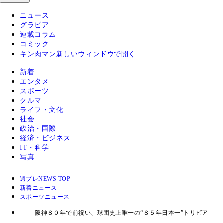
ニュース
グラビア
連載コラム
コミック
キン肉マン
新しいウィンドウで開く
新着
エンタメ
スポーツ
クルマ
ライフ・文化
社会
政治・国際
経済・ビジネス
IT・科学
写真
週プレNEWS TOP
新着ニュース
スポーツニュース
阪神８０年で前祝い、球団史上唯一の“８５年日本一”トリビア