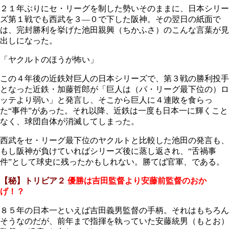
２１年ぶりにセ・リーグを制した勢いそのままに、日本シリー
ズ第１戦でも西武を３―０で下した阪神。その翌日の紙面で
は、完封勝利を挙げた池田親興（ちかふさ）のこんな言葉が見
出しになった。
「ヤクルトのほうが怖い」
この４年後の近鉄対巨人の日本シリーズで、第３戦の勝利投手
となった近鉄・加藤哲郎が「巨人は（パ・リーグ最下位の）ロ
ッテより弱い」と発言し、そこから巨人に４連敗を食らっ
た“事件”があった。それ以降、近鉄は一度も日本一に輝くこと
なく、球団自体が消滅してしまった。
西武をセ・リーグ最下位のヤクルトと比較した池田の発言も、
もし阪神が負けていればシリーズ後に蒸し返され、“舌禍事
件”として球史に残ったかもしれない。勝てば官軍、である。
【秘】トリビア２
優勝は吉田監督より安藤前監督のおか
げ！？
８５年の日本一といえば吉田義男監督の手柄。それはもちろん
そうなのだが、前年まで指揮を執っていた安藤統男（もとお）