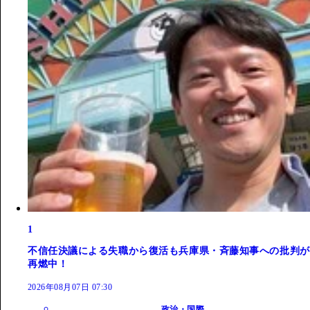
1
不信任決議による失職から復活も兵庫県・斉藤知事への批判が
再燃中！
2026年08月07日 07:30
政治・国際