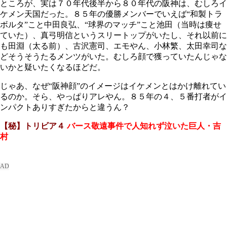
ところが、実は７０年代後半から８０年代の阪神は、むしろイ
ケメン天国だった。８５年の優勝メンバーでいえば“和製トラ
ボルタ”こと中田良弘、“球界のマッチ”こと池田（当時は痩せ
ていた）、真弓明信というスリートップがいたし、それ以前に
も田淵（太る前）、古沢憲司、エモやん、小林繁、太田幸司な
どそうそうたるメンツがいた。むしろ顔で獲っていたんじゃな
いかと疑いたくなるほどだ。
じゃあ、なぜ“阪神顔”のイメージはイケメンとはかけ離れてい
るのか。そら、やっぱりアレやん。８５年の４、５番打者がイ
ンパクトありすぎたからと違うん？
【秘】トリビア４
バース敬遠事件で人知れず泣いた巨人・吉
村