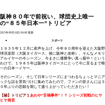
阪神８０年で前祝い、球団史上唯一
の“８５年日本一”トリビア
2015年09月16日 06:00 更新
スポーツ
１９３５年１２月に産声を上げ、今年８０周年を迎えた大阪野
球倶楽部（大阪タイガース、後に阪神と改称）。そんなメモリ
アルイヤーの今シーズン、今まさに優勝争い真っ最中！という
わけで、１９８５年は阪神タイガースにとって今に至るまで唯
一の日本一イヤー。
そのシーズン、そして日本シリーズにまつわるちょっとマニア
ックな話を景気づけに集めてみたので、ファンの皆さんには３
０年ぶりの悲願を期して盛り上がっていただきたい！
【秘】トリビア１
あわや“舌禍事件”！？ シリーズ初戦のヒヤ
ヒヤ発言