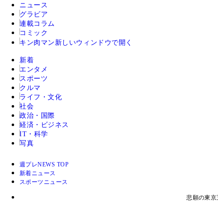
ニュース
グラビア
連載コラム
コミック
キン肉マン
新しいウィンドウで開く
新着
エンタメ
スポーツ
クルマ
ライフ・文化
社会
政治・国際
経済・ビジネス
IT・科学
写真
週プレNEWS TOP
新着ニュース
スポーツニュース
悲願の東京