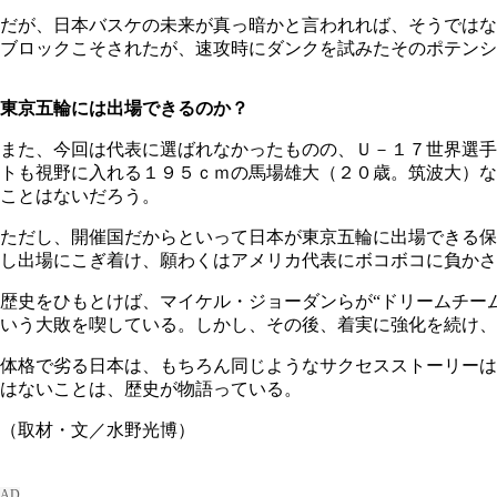
だが、日本バスケの未来が真っ暗かと言われれば、そうではな
ブロックこそされたが、速攻時にダンクを試みたそのポテンシ
東京五輪には出場できるのか？
また、今回は代表に選ばれなかったものの、Ｕ－１７世界選手
トも視野に入れる１９５ｃｍの馬場雄大（２０歳。筑波大）な
ことはないだろう。
ただし、開催国だからといって日本が東京五輪に出場できる保
し出場にこぎ着け、願わくはアメリカ代表にボコボコに負かさ
歴史をひもとけば、マイケル・ジョーダンらが“ドリームチー
いう大敗を喫している。しかし、その後、着実に強化を続け、
体格で劣る日本は、もちろん同じようなサクセスストーリーは
はないことは、歴史が物語っている。
（取材・文／水野光博）