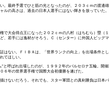
い。最終予選でひと筋の光となったのが、２０３ｃｍの渡邊雄
ャルの高さは、過去の日本人選手にはない輝きを放っていた。
権で大会得点王になった２０２ｃｍの八村（はちむら）塁（１
ど、若手には逸材がそろう。Ｃ（センター）に外国人ビッグマ
証はない。ＦＩＢＡは、「世界ランクの向上」を出場条件とし
れてほしい。
ム”と呼ばれ出場したのが、１９９２年のバルセロナ五輪。開
０６年の世界選手権で国際大会初優勝を遂げた。
描けないだろう。それでも、スター軍団との真剣勝負は日本バ