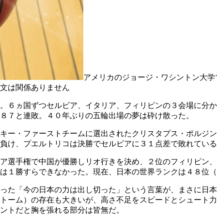
アメリカのジョージ・ワシントン大学
文は関係ありません
。６ヵ国ずつセルビア、イタリア、フィリピンの３会場に分か
８７と連敗。４０年ぶりの五輪出場の夢は砕け散った。
キー・ファーストチームに選出されたクリスタプス・ポルジン
負け、プエルトリコは決勝でセルビアに３１点差で敗れている
ア選手権で中国が優勝しリオ行きを決め、２位のフィリピン、
は１勝すらできなかった。現在、日本の世界ランクは４８位（
った「今の日本の力は出し切った」という言葉が、まさに日本
トーム）の存在も大きいが、高さ不足をスピードとシュート力
ントだと胸を張れる部分は皆無だ。