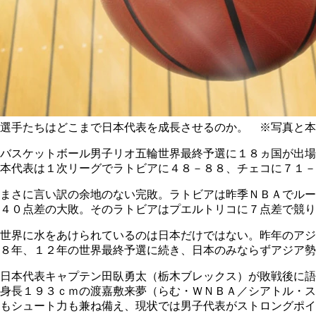
選手たちはどこまで日本代表を成長させるのか。 ※写真と本
バスケットボール男子リオ五輪世界最終予選に１８ヵ国が出場
本代表は１次リーグでラトビアに４８－８８、チェコに７１－
まさに言い訳の余地のない完敗。ラトビアは昨季ＮＢＡでルー
４０点差の大敗。そのラトビアはプエルトリコに７点差で競り
世界に水をあけられているのは日本だけではない。昨年のアジ
８年、１２年の世界最終予選に続き、日本のみならずアジア勢
日本代表キャプテン田臥勇太（栃木ブレックス）が敗戦後に語
身長１９３ｃｍの渡嘉敷来夢（らむ・ＷＮＢＡ／シアトル・ス
もシュート力も兼ね備え、現状では男子代表がストロングポイ