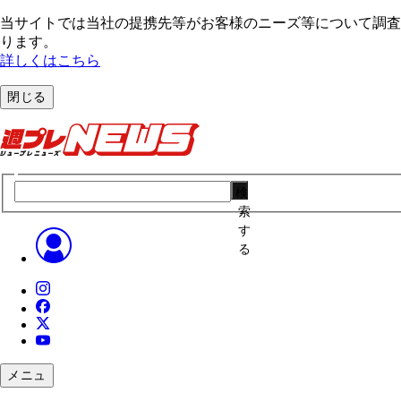
当サイトでは当社の提携先等がお客様のニーズ等について調査・
ります。
詳しくはこちら
閉じる
検
索
す
る
メニュ