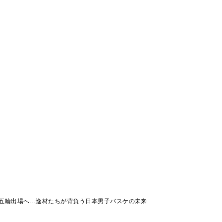
五輪出場へ…逸材たちが背負う日本男子バスケの未来