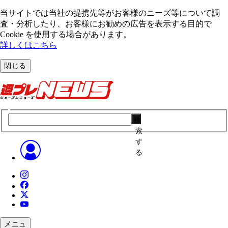
当サイトでは当社の提携先等がお客様のニーズ等について調
査・分析したり、お客様にお勧めの広告を表⽰する⽬的で
Cookie を使⽤する場合があります。
詳しくはこちら
閉じる
検
索
す
る
メニュ