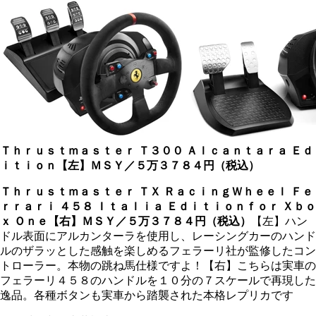
Ｔｈｒｕｓｔｍａｓｔｅｒ Ｔ３００ Ａｌｃａｎｔａｒａ Ｅｄ
ｉｔｉｏｎ【左】
ＭＳＹ／５万３７８４円（税込）
Ｔｈｒｕｓｔｍａｓｔｅｒ ＴＸ ＲａｃｉｎｇＷｈｅｅｌ Ｆｅ
ｒｒａｒｉ ４５８ Ｉｔａｌｉａ Ｅｄｉｔｉｏｎｆｏｒ Ｘｂｏ
ｘ Ｏｎｅ【右】
ＭＳＹ／５万３７８４円（税込）
【左】ハン
ドル表面にアルカンターラを使用し、レーシングカーのハンド
ルのザラッとした感触を楽しめるフェラーリ社が監修したコン
トローラー。本物の跳ね馬仕様ですよ！【右】こちらは実車の
フェラーリ４５８のハンドルを１０分の７スケールで再現した
逸品。各種ボタンも実車から踏襲された本格レプリカです