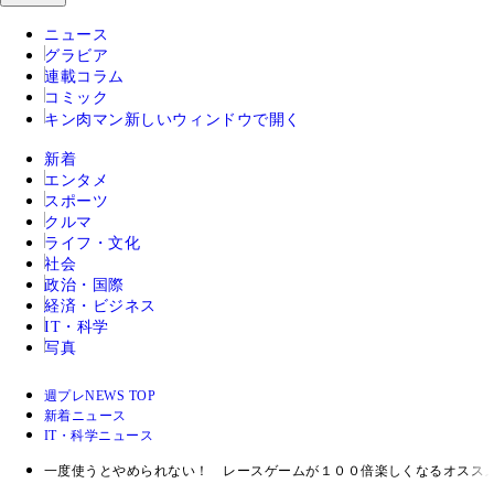
ニュース
グラビア
連載コラム
コミック
キン肉マン
新しいウィンドウで開く
新着
エンタメ
スポーツ
クルマ
ライフ・文化
社会
政治・国際
経済・ビジネス
IT・科学
写真
週プレNEWS TOP
新着ニュース
IT・科学ニュース
一度使うとやめられない！ レースゲームが１００倍楽しくなるオスス