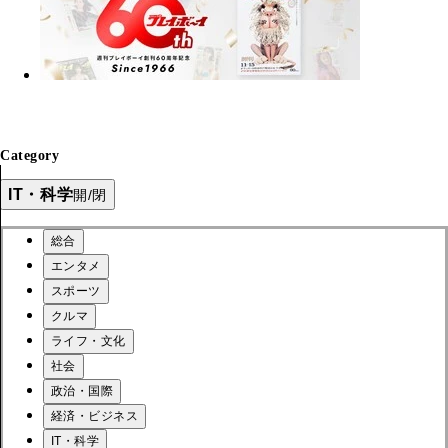
Category
IT・科学
開/閉
総合
エンタメ
スポーツ
クルマ
ライフ・文化
社会
政治・国際
経済・ビジネス
IT・科学