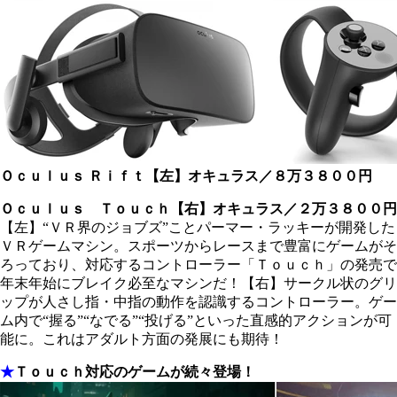
Ｏｃｕｌｕｓ Ｒｉｆｔ【左】
オキュラス／８万３８００円
Ｏｃｕｌｕｓ Ｔｏｕｃｈ【右】
オキュラス／２万３８００円
【左】“ＶＲ界のジョブズ”ことパーマー・ラッキーが開発した
ＶＲゲームマシン。スポーツからレースまで豊富にゲームがそ
ろっており、対応するコントローラー「Ｔｏｕｃｈ」の発売で
年末年始にブレイク必至なマシンだ！【右】サークル状のグリ
ップが人さし指・中指の動作を認識するコントローラー。ゲー
ム内で“握る”“なでる”“投げる”といった直感的アクションが可
能に。これはアダルト方面の発展にも期待！
★
Ｔｏｕｃｈ対応のゲームが続々登場！