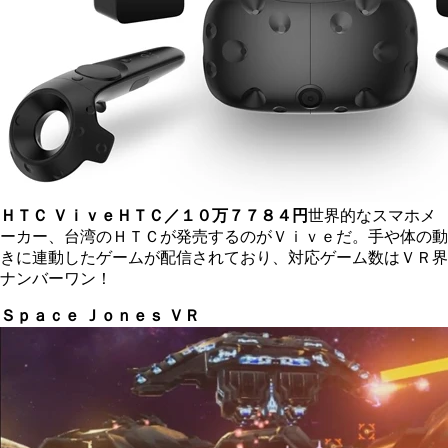
ＨＴＣ Ｖｉｖｅ
ＨＴＣ／１０万７７８４円
世界的なスマホメ
ーカー、台湾のＨＴＣが発売するのがＶｉｖｅだ。手や体の動
きに連動したゲームが配信されており、対応ゲーム数はＶＲ界
ナンバーワン！
Ｓｐａｃｅ Ｊｏｎｅｓ ＶＲ