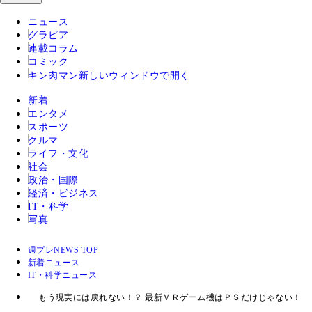
ニュース
グラビア
連載コラム
コミック
キン肉マン
新しいウィンドウで開く
新着
エンタメ
スポーツ
クルマ
ライフ・文化
社会
政治・国際
経済・ビジネス
IT・科学
写真
週プレNEWS TOP
新着ニュース
IT・科学ニュース
もう現実には戻れない！？ 最新ＶＲゲーム機はＰＳだけじゃない！