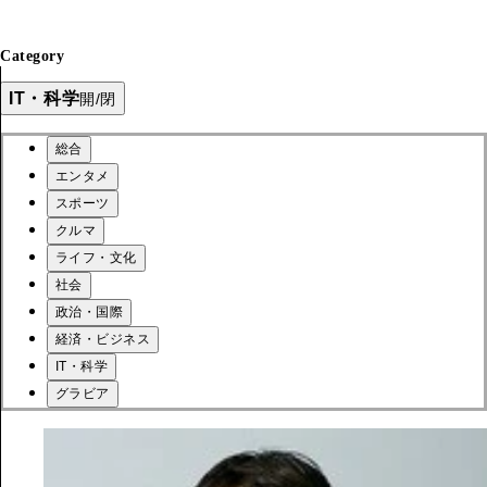
Category
IT・科学
開/閉
総合
エンタメ
スポーツ
クルマ
ライフ・文化
社会
政治・国際
経済・ビジネス
IT・科学
グラビア