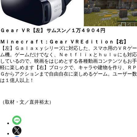
Ｇｅａｒ ＶＲ【左】
サムスン／１万４９０４円
Ｍｉｎｅｃｒａｆｔ：Ｇｅａｒ ＶＲＥｄｉｔｉｏｎ【右】
【左】Ｇａｌａｘｙシリーズに対応した、スマホ用のＶＲゲー
ム機。ゲームだけでなく、Ｎｅｔｆｌｉｘとｈｕｌｕにも対応
しているので、映画をはじめとする各種動画コンテンツもお手
軽に楽しめます【右】ブロックで、キャラや建物を作り、ＲＰ
Ｇからアクションまで自由自在に楽しめるゲーム。ユーザー数
は１億人以上！
（取材・文／直井裕太）