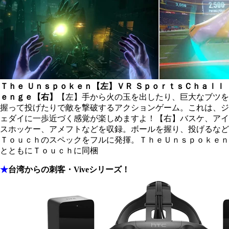
Ｔｈｅ Ｕｎｓｐｏｋｅｎ【左】
ＶＲ ＳｐｏｒｔｓＣｈａｌｌ
ｅｎｇｅ【右】
【左】手から火の玉を出したり、巨大なブツを
握って投げたりで敵を撃破するアクションゲーム。これは、ジ
ェダイに一歩近づく感覚が楽しめますよ！【右】バスケ、アイ
スホッケー、アメフトなどを収録。ボールを握り、投げるなど
Ｔｏｕｃｈのスペックをフルに発揮。ＴｈｅＵｎｓｐｏｋｅｎ
とともにＴｏｕｃｈに同梱
★
台湾からの刺客・Viveシリーズ！