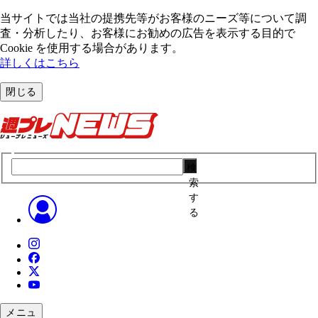
当サイトでは当社の提携先等がお客様のニーズ等について調
査・分析したり、お客様にお勧めの広告を表⽰する⽬的で
Cookie を使⽤する場合があります。
詳しくはこちら
閉じる
検
索
す
る
メニュ