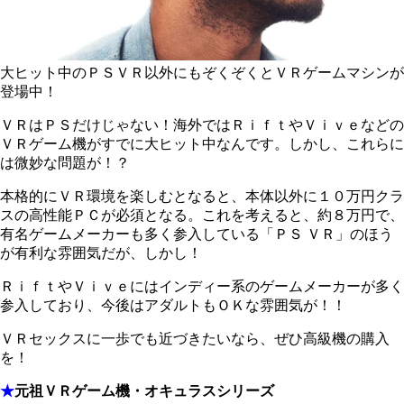
大ヒット中のＰＳＶＲ以外にもぞくぞくとＶＲゲームマシンが
登場中！
ＶＲはＰＳだけじゃない！海外ではＲｉｆｔやＶｉｖｅなどの
ＶＲゲーム機がすでに大ヒット中なんです。しかし、これらに
は微妙な問題が！？
本格的にＶＲ環境を楽しむとなると、本体以外に１０万円クラ
スの高性能ＰＣが必須となる。これを考えると、約８万円で、
有名ゲームメーカーも多く参入している「ＰＳ ＶＲ」のほう
が有利な雰囲気だが、しかし！
ＲｉｆｔやＶｉｖｅにはインディー系のゲームメーカーが多く
参入しており、今後はアダルトもＯＫな雰囲気が！！
ＶＲセックスに一歩でも近づきたいなら、ぜひ高級機の購入
を！
★
元祖ＶＲゲーム機・オキュラスシリーズ