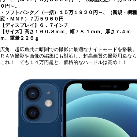
０円～。
・ソフトバンク／（一括）１５万１９２０円～、（新規・機種
変・ＭＮＰ）７万５９６０円
【ディスプレイ】６．７インチ
【サイズ】高さ１６０.８ｍｍ、幅７８.１ｍｍ、厚さ７.４ｍ
ｍ、重量２２６ｇ
広角、超広角共に暗闇での撮影に最適なナイトモードを搭載。
ＲＡＷ撮影や画像の編集にも対応し、超高画質の撮影用途なら
これ！ でも１４万円超と、価格的なハードルは高め！！