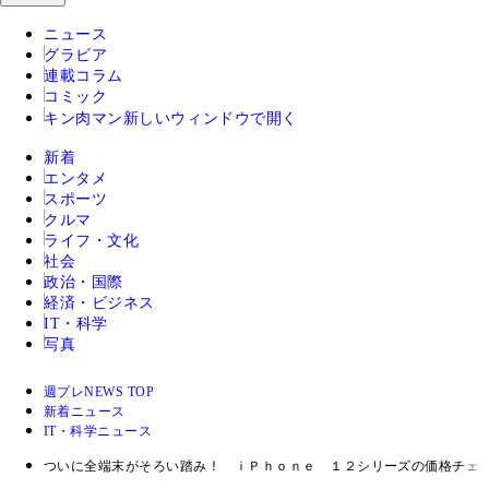
ニュース
グラビア
連載コラム
コミック
キン肉マン
新しいウィンドウで開く
新着
エンタメ
スポーツ
クルマ
ライフ・文化
社会
政治・国際
経済・ビジネス
IT・科学
写真
週プレNEWS TOP
新着ニュース
IT・科学ニュース
ついに全端末がそろい踏み！ ｉＰｈｏｎｅ １２シリーズの価格チェ