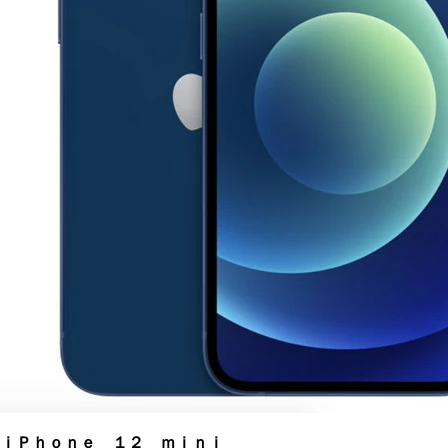
ｉＰｈｏｎｅ １２ ｍｉｎｉ