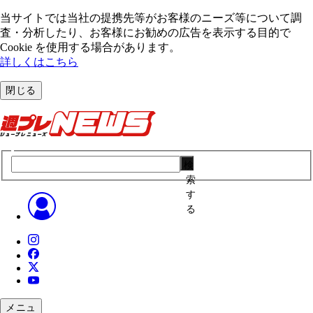
当サイトでは当社の提携先等がお客様のニーズ等について調
査・分析したり、お客様にお勧めの広告を表⽰する⽬的で
Cookie を使⽤する場合があります。
詳しくはこちら
閉じる
検
索
す
る
メニュ