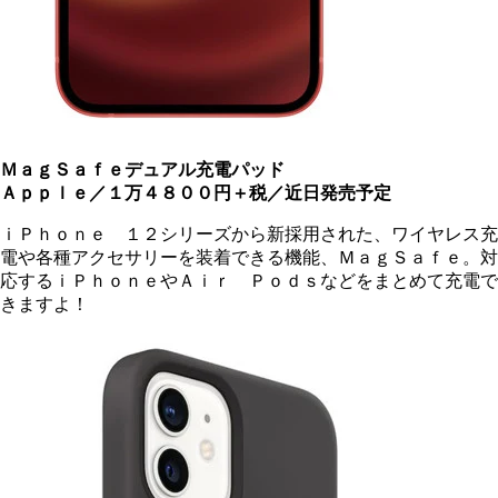
ＭａｇＳａｆｅデュアル充電パッド
Ａｐｐｌｅ／１万４８００円＋税／近日発売予定
ｉＰｈｏｎｅ １２シリーズから新採用された、ワイヤレス充
電や各種アクセサリーを装着できる機能、ＭａｇＳａｆｅ。対
応するｉＰｈｏｎｅやＡｉｒ Ｐｏｄｓなどをまとめて充電で
きますよ！