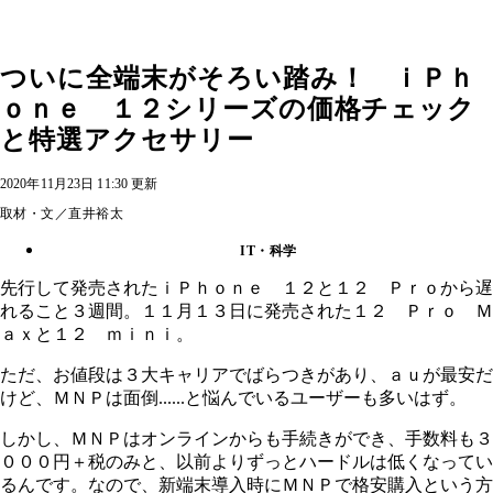
ついに全端末がそろい踏み！ ｉＰｈ
ｏｎｅ １２シリーズの価格チェック
と特選アクセサリー
2020年11月23日 11:30 更新
取材・文／直井裕太
IT・科学
先行して発売されたｉＰｈｏｎｅ １２と１２ Ｐｒｏから遅
れること３週間。１１月１３日に発売された１２ Ｐｒｏ Ｍ
ａｘと１２ ｍｉｎｉ。
ただ、お値段は３大キャリアでばらつきがあり、ａｕが最安だ
けど、ＭＮＰは面倒......と悩んでいるユーザーも多いはず。
しかし、ＭＮＰはオンラインからも手続きができ、手数料も３
０００円＋税のみと、以前よりずっとハードルは低くなってい
るんです。なので、新端末導入時にＭＮＰで格安購入という方