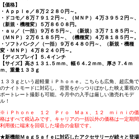
【価格】
・Ａｐｐｌｅ／８万２２８０円～。
・ドコモ／８万７９１２円～、（ＭＮＰ）４万３９５２円～、
（新規・機種変）５万８６０８円。
・ａｕ／（一括）９万６５円～、（新規）３万７１８５円～、
（ＭＮＰ）２万６１８５円～、（機種変）４万８１８５円～。
・ソフトバンク／（一括）９万６４８０円～、（新規・機種
変・ＭＮＰ）４万８２４０円～。
【ディスプレイ】５.４インチ
【サイズ】高さ１３１.５ｍｍ、幅６４.２ｍｍ、厚さ７.４ｍ
ｍ、重量１３３ｇ
１３３ｇという超軽量ｉＰｈｏｎｅ。こちらも広角、超広角で
のナイトモードに対応し、背景をがっつりぼかした映え重視の
ポートレート撮影も可能。今月中の入手は厳しい激売れモデ
ル！
※ｉＰｈｏｎｅ １２ Ｐｒｏ Ｍａｘ、１２ ｍｉｎｉの価
格はすべて税込みです。キャリアの一括以外の価格は一定期間
利用後に端末を回収した場合の金額です。
★新機能ＭａｇＳａｆｅに対応したアクセサリーが続々と登場