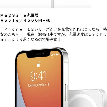
ＭａｇＳａｆｅ充電器
Ａｐｐｌｅ／４５００円＋税
ｉＰｈｏｎｅ １２シリーズだけを充電できればＯＫなら、格
安のこちら！ 現在、激売れ中ですが、充電速度はＬｉｇｈｔ
ｎｉｎｇより遅くなるので要注意！！