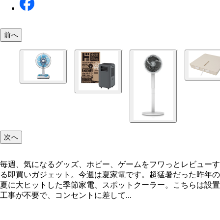
前へ
お風呂あがり全身爽快乗れる扇風機「のれせん2」
コー／9980円
ミニ扇風機 KLF-2056／A コイズミ／7980円
次へ
どこでも速効スポットクーラー 情熱価格（ドン・
毎週、気になるグッズ、ホビー、ゲームをフワっとレビューす
ーテ）／4万9280円
る即買いガジェット。今週は夏家電です。超猛暑だった昨年の
夏に大ヒットした季節家電、スポットクーラー。こちらは設置
工事が不要で、コンセントに差して...