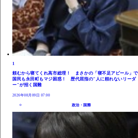
1
頼むから寝てくれ高市総理！ まさかの「寝不足アピール」で
国民も永田町もマジ困惑！ 歴代屈指の"人に頼れないリーダ
ー"が招く国難
2026年08月09日 07:00
政治・国際