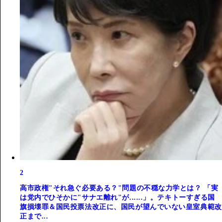
2
高市政権"それ急ぐ必要ある？"問題の不穏な力学とは？ 「実
は党内でひそかに"サナエ離れ"が......」。テキトーすぎる国
旗損壊罪＆国民投票法改正に、国民が望んでいない皇室典範改
正まで...