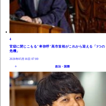
4
官邸に閉じこもる"卑弥呼"高市首相がこれから迎える「3つの
危機」
2026年05月16日 07:00
政治・国際