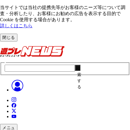
当サイトでは当社の提携先等がお客様のニーズ等について調
査・分析したり、お客様にお勧めの広告を表⽰する⽬的で
Cookie を使⽤する場合があります。
詳しくはこちら
閉じる
検
索
す
る
メニュ