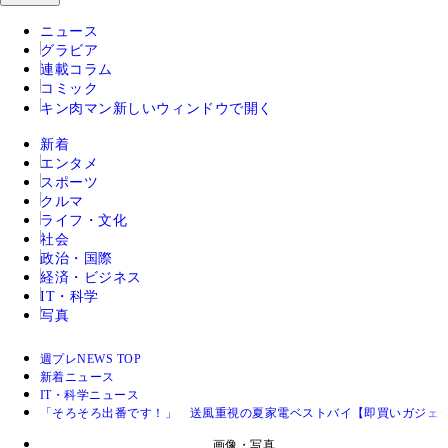
ニュース
グラビア
連載コラム
コミック
キン肉マン
新しいウィンドウで開く
新着
エンタメ
スポーツ
クルマ
ライフ・文化
社会
政治・国際
経済・ビジネス
IT・科学
写真
週プレNEWS TOP
新着ニュース
IT・科学ニュース
「そろそろ出番です！」 送風重視の夏家電ベストバイ【即買いガジェ
画像・写真