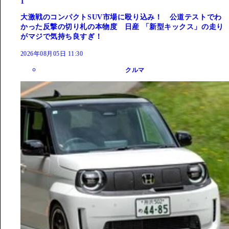
1
大激戦のコンパクトSUV市場に殴り込み！ 公道テストでわ
かった反撃の切り札の本物度 日産 「新型キックス」の走り
がマジで気持ち良すぎ！
2026年08月05日 11:30
クルマ