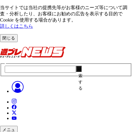
当サイトでは当社の提携先等がお客様のニーズ等について調
査・分析したり、お客様にお勧めの広告を表⽰する⽬的で
Cookie を使⽤する場合があります。
詳しくはこちら
閉じる
検
索
す
る
メニュ