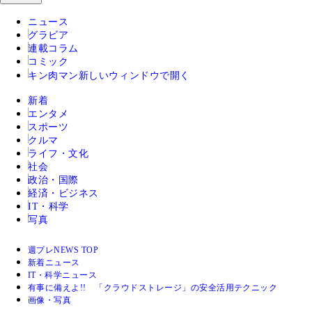
ニュース
グラビア
連載コラム
コミック
キン肉マン
新しいウィンドウで開く
新着
エンタメ
スポーツ
クルマ
ライフ・文化
社会
政治・国際
経済・ビジネス
IT・科学
写真
週プレNEWS TOP
新着ニュース
IT・科学ニュース
有事に備えよ!! 「クラウドストレージ」の安全活用テクニック
画像・写真