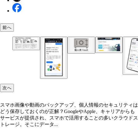
前へ
アマゾンのプライム会員（月額600円）なら無料で
OneDriveはよりセキュリティレベルの高い「個人用
きる画像専用のオンラインストレージ「Amazon
Vault」を用意。指紋、顔認証、SMSコードなどで
Photos」。画像を無制限で保存できる神サービス
を解除でき、身分証明書なども安全に保管できる
次へ
スマホ画像や動画のバックアップ、個人情報のセキュリティは
どう保存しておくのが正解？GoogleやApple、キャリアからも
サービスが提供され、スマホで活用することの多いクラウドス
トレージ。そこにデータ...