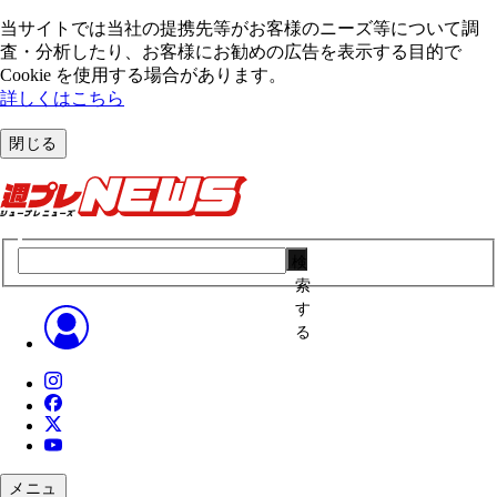
当サイトでは当社の提携先等がお客様のニーズ等について調
査・分析したり、お客様にお勧めの広告を表⽰する⽬的で
Cookie を使⽤する場合があります。
詳しくはこちら
閉じる
検
索
す
る
メニュ