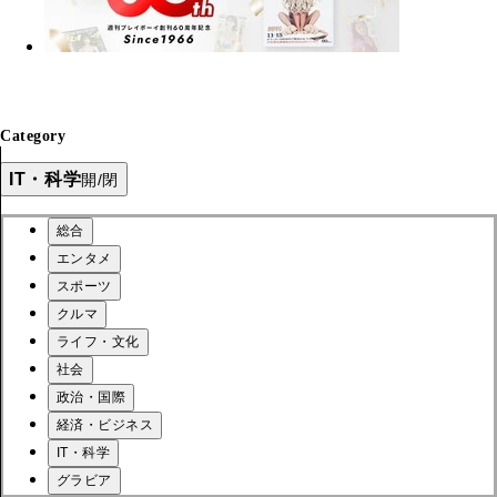
Category
IT・科学
開/閉
総合
エンタメ
スポーツ
クルマ
ライフ・文化
社会
政治・国際
経済・ビジネス
IT・科学
グラビア