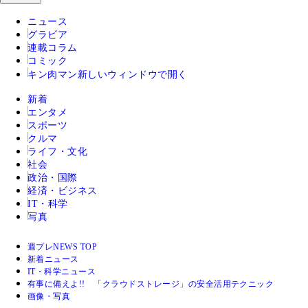
ニュース
グラビア
連載コラム
コミック
キン肉マン
新しいウィンドウで開く
新着
エンタメ
スポーツ
クルマ
ライフ・文化
社会
政治・国際
経済・ビジネス
IT・科学
写真
週プレNEWS TOP
新着ニュース
IT・科学ニュース
有事に備えよ!! 「クラウドストレージ」の安全活用テクニック
画像・写真