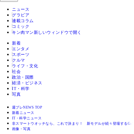
ニュース
グラビア
連載コラム
コミック
キン肉マン
新しいウィンドウで開く
新着
エンタメ
スポーツ
クルマ
ライフ・文化
社会
政治・国際
経済・ビジネス
IT・科学
写真
週プレNEWS TOP
新着ニュース
IT・科学ニュース
非スマートウオッチなら、これで決まり！ 新モデルが続々登場するG-S
画像・写真