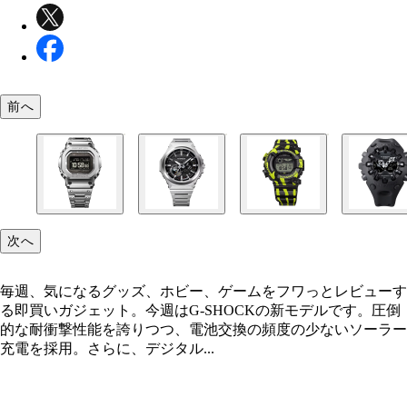
前へ
次へ
毎週、気になるグッズ、ホビー、ゲームをフワっとレビューす
る即買いガジェット。今週はG-SHOCKの新モデルです。圧倒
的な耐衝撃性能を誇りつつ、電池交換の頻度の少ないソーラー
G-SHOCK 5000 SERIES GMW-BZ5000D-1JF カ
G-SHOCK G-STEEL GST-B1000D-1AJF カシオ
G-SHOCK FROGMAN GW-8200TPF-1JR カシオ
G-SHOCK GA-V01 SERIES カシオ計算機／各2万1
充電を採用。さらに、デジタル...
機／9万3500円
6万6000円
／9万4600円
2万3100円