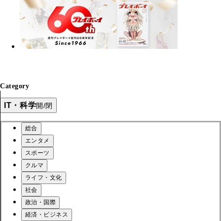
Category
IT・科学
開/閉
総合
エンタメ
スポーツ
クルマ
ライフ・文化
社会
政治・国際
経済・ビジネス