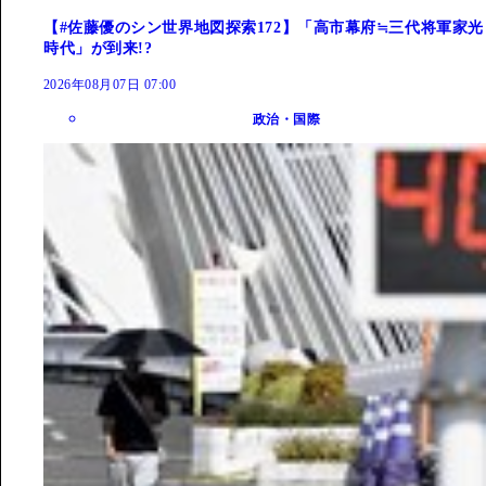
【#佐藤優のシン世界地図探索172】「高市幕府≒三代将軍家光
時代」が到来!?
2026年08月07日 07:00
政治・国際