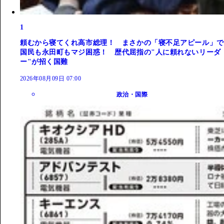
1
頼むから寝てくれ高市総理！ まさかの「寝不足アピール」で
国民も永田町もマジ困惑！ 歴代屈指の"人に頼れないリーダ
ー"が招く国難
2026年08月09日 07:00
政治・国際