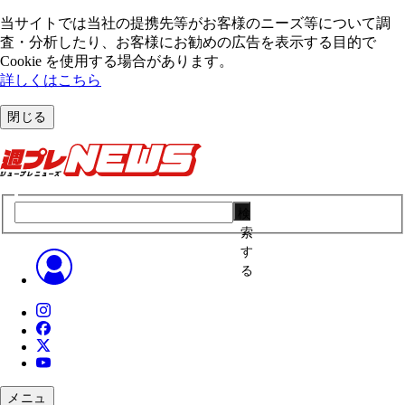
当サイトでは当社の提携先等がお客様のニーズ等について調
査・分析したり、お客様にお勧めの広告を表⽰する⽬的で
Cookie を使⽤する場合があります。
詳しくはこちら
閉じる
検
索
す
る
メニュ