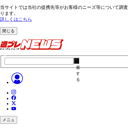
当サイトでは当社の提携先等がお客様のニーズ等について調査・
ります。
詳しくはこちら
閉じる
検
索
す
る
メニュ