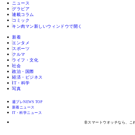
ニュース
グラビア
連載コラム
コミック
キン肉マン
新しいウィンドウで開く
新着
エンタメ
スポーツ
クルマ
ライフ・文化
社会
政治・国際
経済・ビジネス
IT・科学
写真
週プレNEWS TOP
新着ニュース
IT・科学ニュース
非スマートウオッチなら、これ