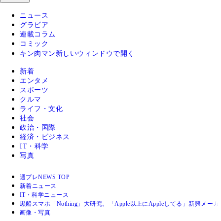
ニュース
グラビア
連載コラム
コミック
キン肉マン
新しいウィンドウで開く
新着
エンタメ
スポーツ
クルマ
ライフ・文化
社会
政治・国際
経済・ビジネス
IT・科学
写真
週プレNEWS TOP
新着ニュース
IT・科学ニュース
黒船スマホ「Nothing」大研究。「Apple以上にAppleしてる」新興メーカ
画像・写真