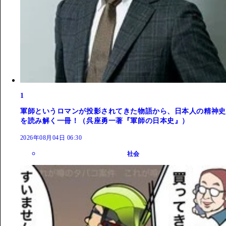
1
軍師というロマンが投影されてきた物語から、日本人の精神史
を読み解く一冊！（呉座勇一著『軍師の日本史』）
2026年08月04日 06:30
社会