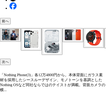
前へ
（左）Nothing Technologyのカール・ペイCEOは20
「Nothing Phone(3)」各12万4800円から。本体背
「CMF Phone 2 Pro」各4万2800円から。Nothing
同社を創業。（右）Nothing Technology日本法人
ス素材を採用したシースルーデザイン、モノトーン
ランドとして24年から日本に上陸したCMF by Nothi
「Nothing Headphone(1)」各3万9800円。老舗オー
郎氏。ソニー、Appleなどで製品を手がけたスマホ
調としたNothing OSなど同社ならではのテイストが
各商品にデザイン面で統一性を持たせつつ、スマホ
ブランド、KEFと共同開発。アクティブノイズキ
次へ
アラブルデバイスのプロ！
載。背面カメラの横に配置されるLEDディスプレー
塵・防滴でおサイフケータイに対応。4万円台でも
リングや外音取り込みなどを搭載しつつ、本体はや
「Glyphマトリックス」（左）は各種通知の表示や
り日本仕様になっているのにも注目！
シースルーデザイン。物理キーでの操作性を重視す
ームが可能。メイン画面やバイブ機能以外で通知を
「Nothing Phone(3)」各12万4800円から。本体背面にガラス素
がいかにもNothingなフラッグシップモデル！
うのも同社端末の特徴だ
材を採用したシースルーデザイン、モノトーンを基調とした
「CMF Watch 3 Pro」1万3800円
Nothing OSなど同社ならではのテイストが満載。背面カメラの
「CMF Headphone Pro」1万5800円
横...
「Nothing Phone (3a)Lite」各4万2800円。同社で
「Nothing Phone(3a)」5万4800円から。背面に3眼
リークラスのモデルになるが、ディスプレーは6.77
を搭載するミドルクラスの端末。防塵・防水性能、