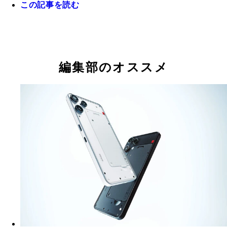
この記事を読む
チの大画面を採用。防塵・防滴性能、おサイフケー
イフケータイも搭載される
やeSIM対応など日本版独自の機能を搭載する、日
が快適な高コスパ端末！
「Nothing Ear(3)」2万5800円。アダプティブノイ
セリング、外音取り込みなど基本機能が充実。ケー
もマイクが搭載されて通話やボイスメモ、さらには
編集部のオススメ
Nothing Phoneシリーズと連携してChatGPTシリー
声操作も可能！