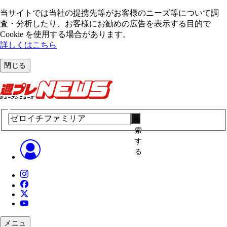
当サイトでは当社の提携先等がお客様のニーズ等について調
査・分析したり、お客様にお勧めの広告を表⽰する⽬的で
Cookie を使⽤する場合があります。
詳しくはこちら
閉じる
検
索
す
る
メニュ