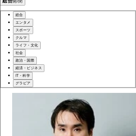
総合
開/閉
総合
エンタメ
スポーツ
クルマ
ライフ・文化
社会
政治・国際
経済・ビジネス
IT・科学
グラビア