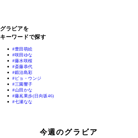
グラビアを
キーワードで探す
豊田萌絵
咲田ゆな
藤水咲桜
斎藤恭代
鍛治島彩
ピョ・ウンジ
三園響子
山田かな
藤嶌果歩(日向坂46)
七瀬なな
今週のグラビア