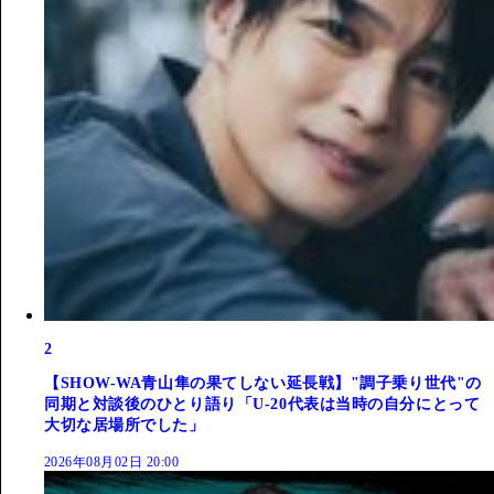
2
【SHOW-WA青山隼の果てしない延長戦】"調子乗り世代"の
同期と対談後のひとり語り「U-20代表は当時の自分にとって
大切な居場所でした」
2026年08月02日 20:00