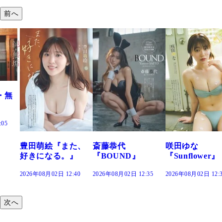
前へ
た、
斎藤恭代
咲田ゆな
藤水咲桜『花
』
『BOUND』
『Sunflower』
だまり』
:40
2026年08月02日 12:35
2026年08月02日 12:30
2026年08月02日 12:
次へ