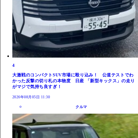
4
大激戦のコンパクトSUV市場に殴り込み！ 公道テストでわ
かった反撃の切り札の本物度 日産 「新型キックス」の走り
がマジで気持ち良すぎ！
2026年08月05日 11:30
クルマ