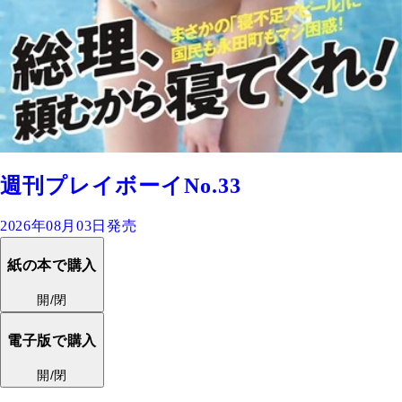
週刊プレイボーイNo.33
2026年08月03日発売
紙の本で購入
開/閉
電子版で購入
開/閉