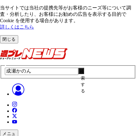
当サイトでは当社の提携先等がお客様のニーズ等について調
査・分析したり、お客様にお勧めの広告を表⽰する⽬的で
Cookie を使⽤する場合があります。
詳しくはこちら
閉じる
検
索
す
る
メニュ