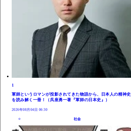
1
軍師というロマンが投影されてきた物語から、日本人の精神史
を読み解く一冊！（呉座勇一著『軍師の日本史』）
2026年08月04日 06:30
社会