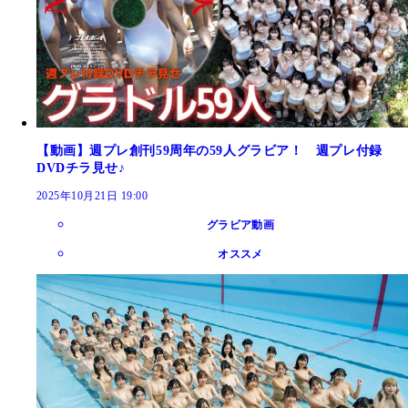
【動画】週プレ創刊59周年の59人グラビア！ 週プレ付録
DVDチラ見せ♪
2025年10月21日 19:00
グラビア動画
オススメ