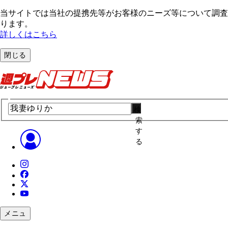
当サイトでは当社の提携先等がお客様のニーズ等について調査・
ります。
詳しくはこちら
閉じる
検
索
す
る
メニュ