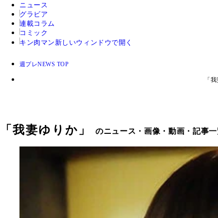
ニュース
グラビア
連載コラム
コミック
キン肉マン
新しいウィンドウで開く
週プレNEWS TOP
「我
「
我妻ゆりか
」
のニュース・画像・動画・記事一覧