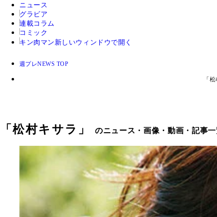
ニュース
グラビア
連載コラム
コミック
キン肉マン
新しいウィンドウで開く
週プレNEWS TOP
「松
「
松村キサラ
」
のニュース・画像・動画・記事一覧