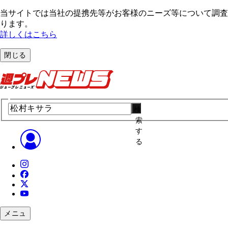
当サイトでは当社の提携先等がお客様のニーズ等について調査・
ります。
詳しくはこちら
閉じる
検
索
す
る
メニュ