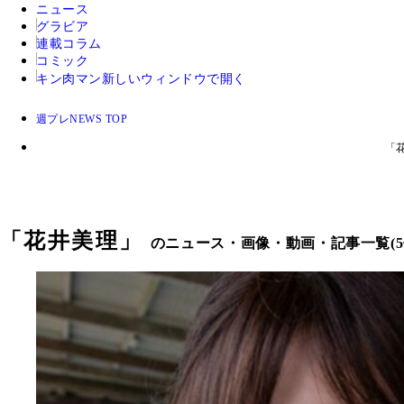
ニュース
グラビア
連載コラム
コミック
キン肉マン
新しいウィンドウで開く
週プレNEWS TOP
「
「
花井美理
」
のニュース・画像・動画・記事一覧(5