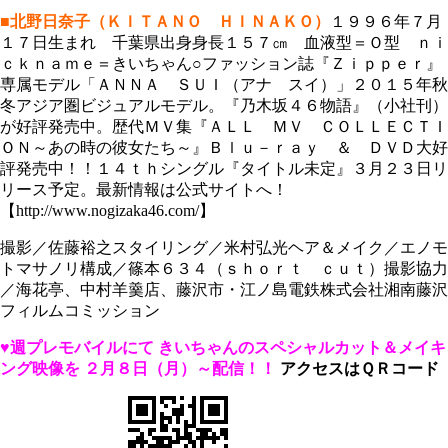
■北野日奈子（ＫＩＴＡＮＯ ＨＩＮＡＫＯ）
１９９６年７月
１７日生まれ 千葉県出身身長１５７㎝ 血液型＝Ｏ型 ｎｉ
ｃｋｎａｍｅ＝きいちゃん○ファッション誌『Ｚｉｐｐｅｒ』
専属モデル「ＡＮＮＡ ＳＵＩ（アナ スイ）」２０１５年秋
冬アジア圏ビジュアルモデル。『乃木坂４６物語』（小社刊）
が好評発売中。歴代ＭＶ集『ＡＬＬ ＭＶ ＣＯＬＬＥＣＴＩ
ＯＮ～あの時の彼女たち～』Ｂｌｕ－ｒａｙ ＆ ＤＶＤ大好
評発売中！！１４ｔｈシングル『タイトル未定』３月２３日リ
リース予定。最新情報は公式サイトへ！
【http://www.nogizaka46.com/】
撮影／佐藤裕之スタイリング／米村弘光ヘア＆メイク／エノモ
トマサノリ構成／篠本６３４（ｓｈｏｒｔ ｃｕｔ）撮影協力
／海花亭、中村羊羹店、藤沢市・江ノ島電鉄株式会社湘南藤沢
フィルムコミッション
♥週プレモバイルにて
きいちゃんのスペシャルカット＆メイキ
ング映像を
２月８日（月）～配信！！
アクセスはＱＲコード