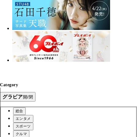
Category
グラビア
開/閉
総合
エンタメ
スポーツ
クルマ