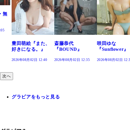
た、
斎藤恭代
咲田ゆな
藤水咲桜『花
』
『BOUND』
『Sunflower』
だまり』
:40
2026年08月02日 12:35
2026年08月02日 12:30
2026年08月02日 12:
次へ
グラビアをもっと見る