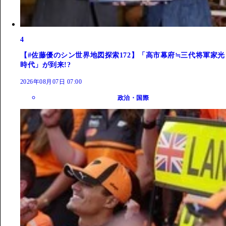
4
【#佐藤優のシン世界地図探索172】「高市幕府≒三代将軍家光
時代」が到来!?
2026年08月07日 07:00
政治・国際