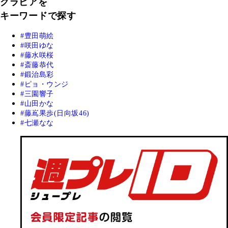
グラビアを
キーワードで探す
豊田萌絵
咲田ゆな
藤水咲桜
斎藤恭代
鍛治島彩
ピョ・ウンジ
三園響子
山田かな
藤嶌果歩(日向坂46)
七瀬なな