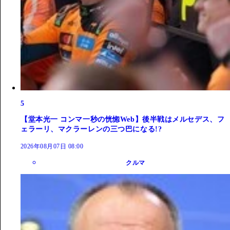
5
【堂本光一 コンマ一秒の恍惚Web】後半戦はメルセデス、フ
ェラーリ、マクラーレンの三つ巴になる!?
2026年08月07日 08:00
クルマ