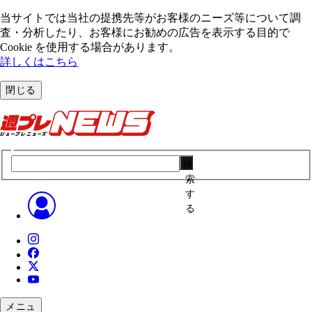
当サイトでは当社の提携先等がお客様のニーズ等について調
査・分析したり、お客様にお勧めの広告を表⽰する⽬的で
Cookie を使⽤する場合があります。
詳しくはこちら
閉じる
検
索
す
る
メニュ