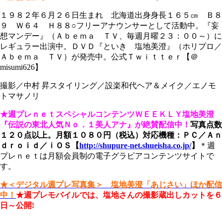
１９８２年６月２６日生まれ 北海道出身身長１６５㎝ Ｂ８
９ Ｗ６４ Ｈ８８○フリーアナウンサーとして活動中。『妄
想マンデー』（Ａｂｅｍａ ＴＶ、毎週月曜２３：００～）に
レギュラー出演中。ＤＶＤ『といき 塩地美澄』（ホリプロ／
Ａｂｅｍａ ＴＶ）が発売中。公式Ｔｗｉｔｔｅｒ【＠
misumi626】
撮影／中村 昇スタイリング／設楽和代ヘア＆メイク／エノモ
トマサノリ
★週プレｎｅｔスペシャルコンテンツＷＥＥＫＬＹ塩地美澄
『伝説の東北人気Ｎｏ．１美人アナ』が絶賛配信中！
写真点数
１２０点以上。月額１０８０円（税込）
対応機種：ＰＣ／Ａｎ
ｄｒｏｉｄ／ｉＯＳ
【
http://shupure-net.shueisha.co.jp/
】
＊週
プレｎｅｔは月額会員制の電子グラビアコンテンツサイトで
す。
★＜デジタル週プレ写真集＞ 塩地美澄「あじさい」ほか配信
中！
★週プレモバイルでは、塩地さんの撮影蔵出しカットを６
日～公開!