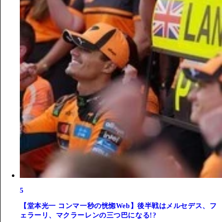
5
【堂本光一 コンマ一秒の恍惚Web】後半戦はメルセデス、フ
ェラーリ、マクラーレンの三つ巴になる!?