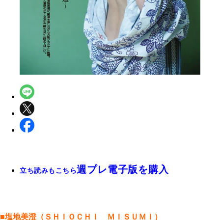
週プレ電子版を購入
立ち読みもこちら
■塩地美澄（ＳＨＩＯＣＨＩ ＭＩＳＵＭＩ）