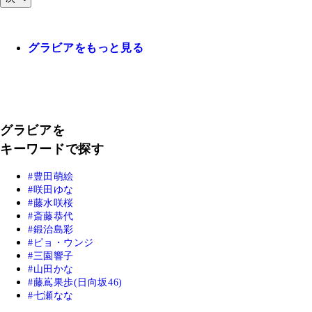
グラビアをもっと見る
グラビアを
キーワードで探す
豊田萌絵
咲田ゆな
藤水咲桜
斎藤恭代
鍛治島彩
ピョ・ウンジ
三園響子
山田かな
藤嶌果歩(日向坂46)
七瀬なな