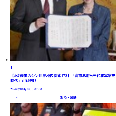
4
【#佐藤優のシン世界地図探索172】「高市幕府≒三代将軍家光
時代」が到来!?
2026年08月07日 07:00
政治・国際