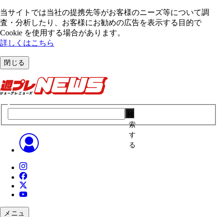
当サイトでは当社の提携先等がお客様のニーズ等について調
査・分析したり、お客様にお勧めの広告を表⽰する⽬的で
Cookie を使⽤する場合があります。
詳しくはこちら
閉じる
検
索
す
る
メニュ