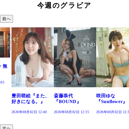
今週のグラビア
前へ
た、
斎藤恭代
咲田ゆな
藤水咲桜『花
』
『BOUND』
『Sunflower』
だまり』
:40
2026年08月02日 12:35
2026年08月02日 12:30
2026年08月02日 12:
次へ