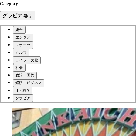
Category
グラビア
開/閉
総合
エンタメ
スポーツ
クルマ
ライフ・文化
社会
政治・国際
経済・ビジネス
IT・科学
グラビア