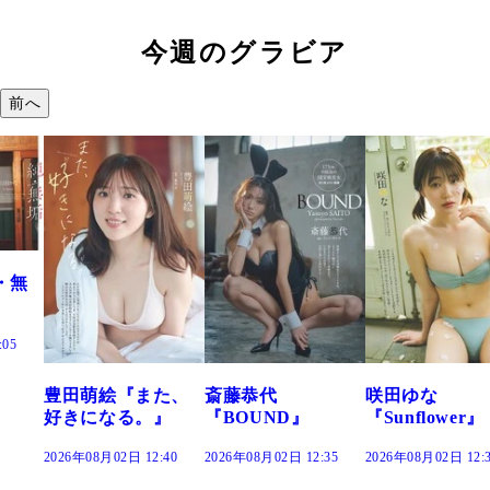
今週のグラビア
前へ
・無
:05
豊田萌絵『また、
斎藤恭代
咲田ゆな
好きになる。』
『BOUND』
『Sunflower』
2026年08月02日 12:40
2026年08月02日 12:35
2026年08月02日 12: