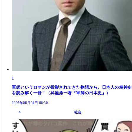
1
軍師というロマンが投影されてきた物語から、日本人の精神史
を読み解く一冊！（呉座勇一著『軍師の日本史』）
2026年08月04日 06:30
社会