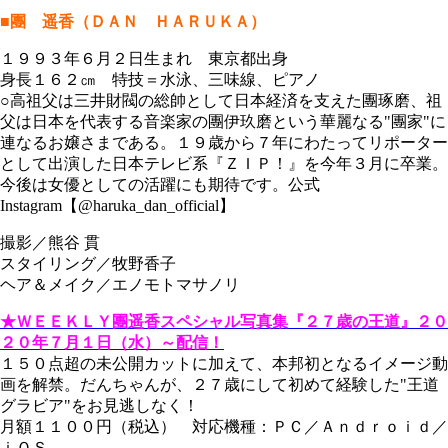
■團 遥香（ＤＡＮ ＨＡＲＵＫＡ）
１９９３年６月２日生まれ 東京都出身
身長１６２㎝ 特技＝水泳、三味線、ピアノ
○高祖父は三井財閥の総帥として日本経済を支えた團琢磨、祖
父は日本を代表する音楽家の團伊玖磨という華麗なる"團家"に
連なるお嬢さまである。１９歳から７年にわたってリポーター
として出演した日本テレビ系『ＺＩＰ！』を今年３月に卒業。
今後は女優としての活躍にも期待です。公式
Instagram【@haruka_dan_official】
撮影／熊谷 貫
スタイリング／牧野香子
ヘア＆メイク／エノモトマサノリ
★ＷＥＥＫＬＹ團遥香スペシャル写真集『２７歳の王道』２０
２０年７月１日（水）～配信！
１５０点超の未公開カットに加えて、本邦初となるイメージ動
画を解禁。だんちゃんが、２７歳にして初めて経験した"王道
グラビア"をお見逃しなく！
月額１１００円（税込） 対応機種：ＰＣ／Ａｎｄｒｏｉｄ／
ｉＯＳ