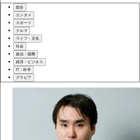
総合
エンタメ
スポーツ
クルマ
ライフ・文化
社会
政治・国際
経済・ビジネス
IT・科学
グラビア