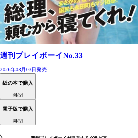
週刊プレイボーイNo.33
2026年08月03日発売
紙の本で購入
開/閉
電子版で購入
開/閉