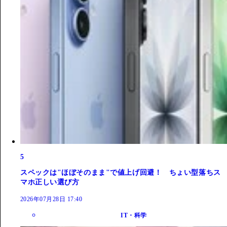
5
スペックは"ほぼそのまま"で値上げ回避！ ちょい型落ちス
マホ正しい選び方
2026年07月28日 17:40
IT・科学