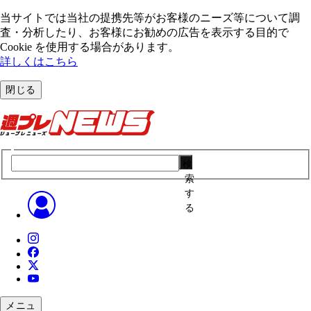
当サイトでは当社の提携先等がお客様のニーズ等について調
査・分析したり、お客様にお勧めの広告を表⽰する⽬的で
Cookie を使⽤する場合があります。
詳しくはこちら
閉じる
検
索
す
る
メニュ