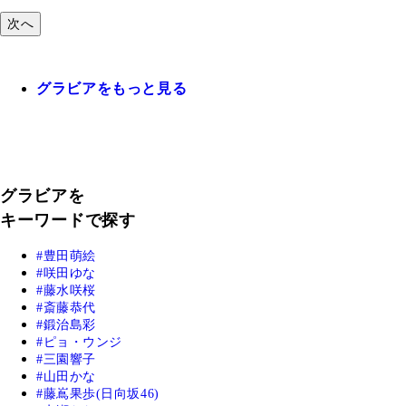
次へ
グラビアをもっと見る
グラビアを
キーワードで探す
豊田萌絵
咲田ゆな
藤水咲桜
斎藤恭代
鍛治島彩
ピョ・ウンジ
三園響子
山田かな
藤嶌果歩(日向坂46)