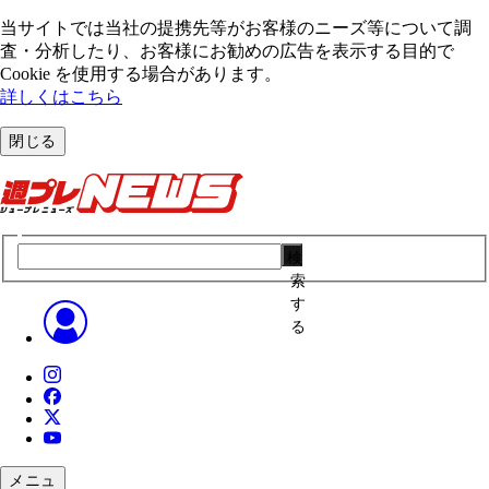
当サイトでは当社の提携先等がお客様のニーズ等について調
査・分析したり、お客様にお勧めの広告を表⽰する⽬的で
Cookie を使⽤する場合があります。
詳しくはこちら
閉じる
検
索
す
る
メニュ