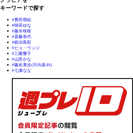
キーワードで探す
豊田萌絵
咲田ゆな
藤水咲桜
斎藤恭代
鍛治島彩
ピョ・ウンジ
三園響子
山田かな
藤嶌果歩(日向坂46)
七瀬なな