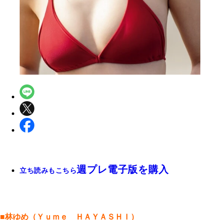
週プレ電子版を購入
立ち読みもこちら
■林ゆめ（Ｙｕｍｅ ＨＡＹＡＳＨＩ）