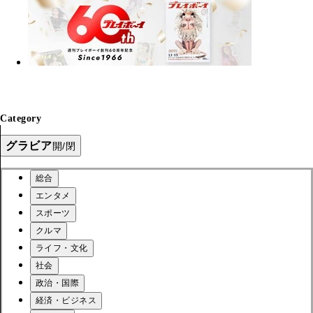
Category
グラビア
開/閉
総合
エンタメ
スポーツ
クルマ
ライフ・文化
社会
政治・国際
経済・ビジネス