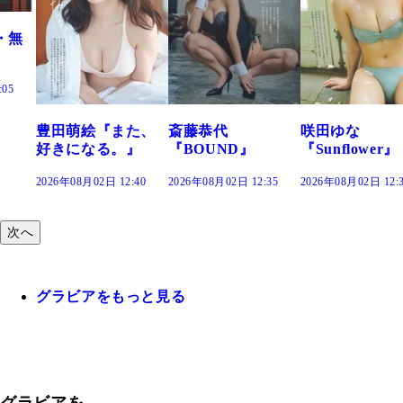
た、
斎藤恭代
咲田ゆな
藤水咲桜『花
』
『BOUND』
『Sunflower』
だまり』
:40
2026年08月02日 12:35
2026年08月02日 12:30
2026年08月02日 12:
次へ
グラビアをもっと見る
グラビアを