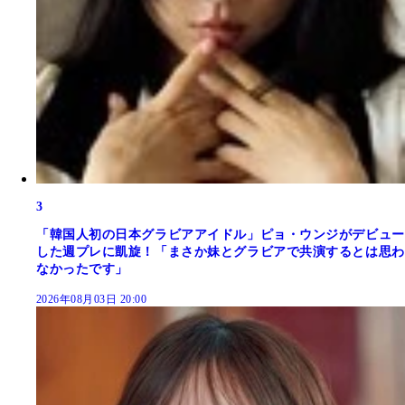
3
「韓国人初の日本グラビアアイドル」ピョ・ウンジがデビュー
した週プレに凱旋！「まさか妹とグラビアで共演するとは思わ
なかったです」
2026年08月03日 20:00