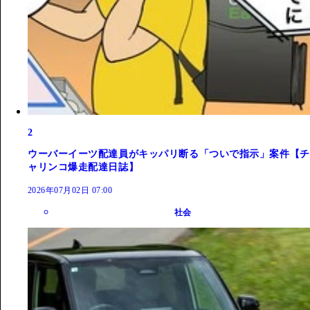
2
ウーバーイーツ配達員がキッパリ断る「ついで指示」案件【チ
ャリンコ爆走配達日誌】
2026年07月02日 07:00
社会