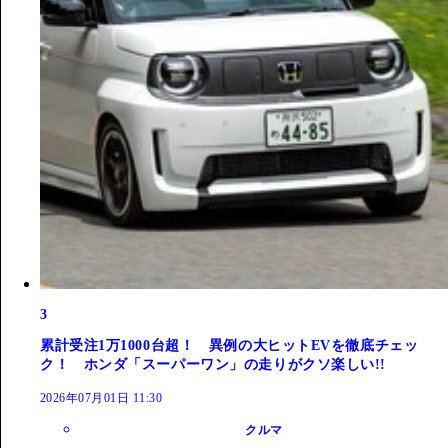
3
累計受注1万1000台超！ 異例の大ヒットEVを徹底チェッ
ク！ ホンダ「スーパーワン」の走りがクソ楽しい!!
2026年07月01日 11:30
クルマ