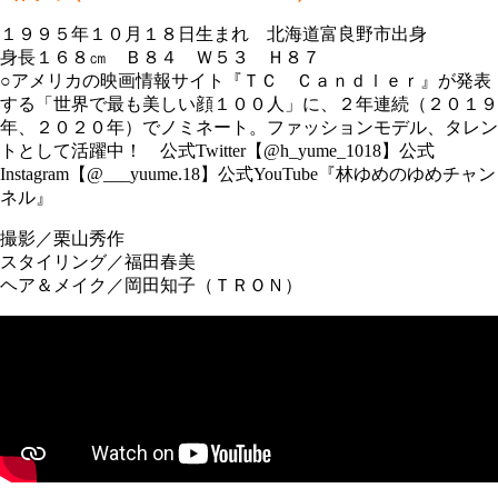
１９９５年１０月１８日生まれ 北海道富良野市出身
身長１６８㎝ Ｂ８４ Ｗ５３ Ｈ８７
○アメリカの映画情報サイト『ＴＣ Ｃａｎｄｌｅｒ』が発表
する「世界で最も美しい顔１００人」に、２年連続（２０１９
年、２０２０年）でノミネート。ファッションモデル、タレン
トとして活躍中！ 公式Twitter【@h_yume_1018】公式
Instagram【@___yuume.18】公式YouTube『林ゆめのゆめチャン
ネル』
撮影／栗山秀作
スタイリング／福田春美
ヘア＆メイク／岡田知子（ＴＲＯＮ）