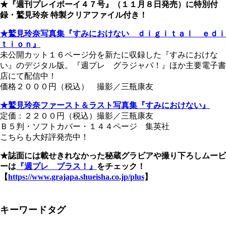
★『週刊プレイボーイ４７号』（１１月８日発売）に特別付
録・鷲見玲奈 特製クリアファイル付き！
★鷲見玲奈写真集『すみにおけない ｄｉｇｉｔａｌ ｅｄｉ
ｔｉｏｎ』
未公開カット１６ページ分を新たに収録した『すみにおけな
い』のデジタル版。『週プレ グラジャパ！』ほか主要電子書
店にて配信中！
価格２０００円（税込） 撮影／三瓶康友
★鷲見玲奈ファースト＆ラスト写真集『すみにおけない』
定価：２２００円（税込）撮影／三瓶康友
Ｂ５判・ソフトカバー・１４４ページ 集英社
こちらも大好評発売中！
★誌面には載せきれなかった秘蔵グラビアや撮り下ろしムービ
ーは
『週プレ プラス！』
をチェック！
【
https://www.grajapa.shueisha.co.jp/plus
】
キーワードタグ