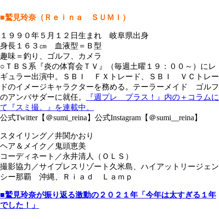
■鷲見玲奈（Ｒｅｉｎａ ＳＵＭＩ）
１９９０年５月１２日生まれ 岐阜県出身
身長１６３㎝ 血液型＝Ｂ型
趣味＝釣り、ゴルフ、カメラ
○ＴＢＳ系『炎の体育会ＴＶ』（毎週土曜１９：００～）にレ
ギュラー出演中。ＳＢＩ ＦＸトレード、ＳＢＩ ＶＣトレー
ドのイメージキャラクターを務める。テーラーメイド ゴルフ
のアンバサダーに就任。
『週プレ プラス！』内の＋コラムに
て『スミ撮。』を連載中。
公式Twitter【＠sumi_reina】公式Instagram【＠sumi__reina】
スタイリング／井関かおり
ヘア＆メイク／鬼頭恵美
コーディネート／永井清人（ＯＬＳ）
撮影協力／サイプレスリゾート久米島、ハイアットリージェン
シー那覇 沖縄、Ｒｉａｄ Ｌａｍｐ
■鷲見玲奈が振り返る激動の２０２１年「今年は太すぎる１年
でした！」