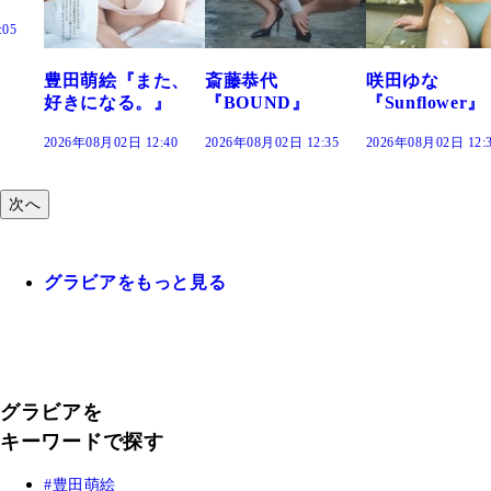
た、
斎藤恭代
咲田ゆな
藤水咲桜『花
』
『BOUND』
『Sunflower』
だまり』
:40
2026年08月02日 12:35
2026年08月02日 12:30
2026年08月02日 12:
次へ
グラビアをもっと見る
グラビアを
キーワードで探す
豊田萌絵