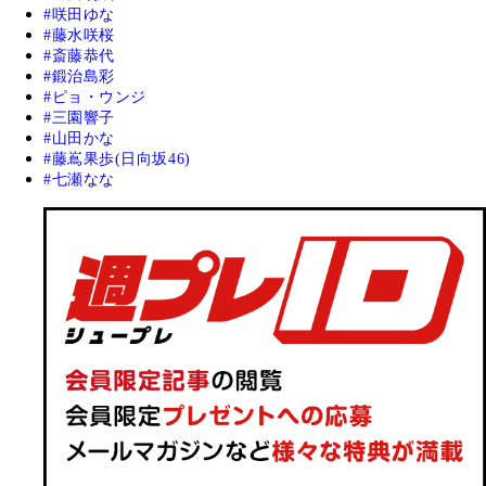
咲田ゆな
藤水咲桜
斎藤恭代
鍛治島彩
ピョ・ウンジ
三園響子
山田かな
藤嶌果歩(日向坂46)
七瀬なな