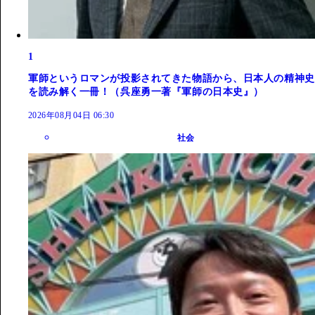
1
軍師というロマンが投影されてきた物語から、日本人の精神史
を読み解く一冊！（呉座勇一著『軍師の日本史』）
2026年08月04日 06:30
社会