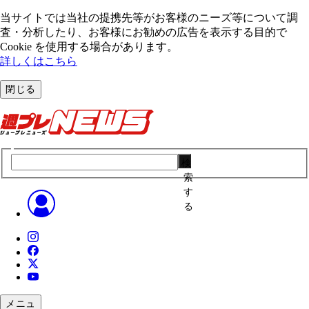
当サイトでは当社の提携先等がお客様のニーズ等について調
査・分析したり、お客様にお勧めの広告を表⽰する⽬的で
Cookie を使⽤する場合があります。
詳しくはこちら
閉じる
検
索
す
る
メニュ