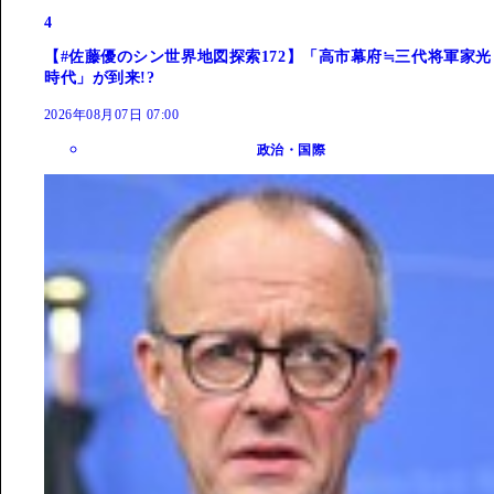
4
【#佐藤優のシン世界地図探索172】「高市幕府≒三代将軍家光
時代」が到来!?
2026年08月07日 07:00
政治・国際