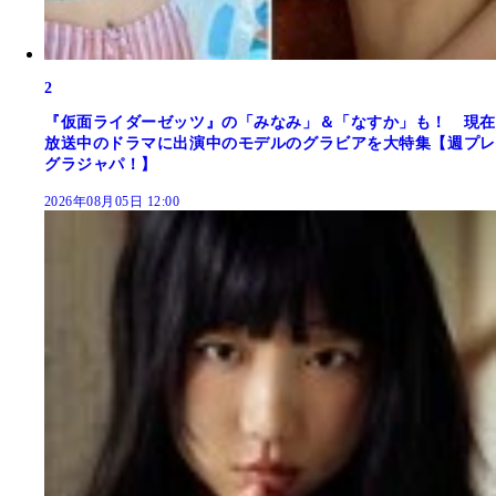
2
『仮面ライダーゼッツ』の「みなみ」＆「なすか」も！ 現在
放送中のドラマに出演中のモデルのグラビアを大特集【週プレ
グラジャパ！】
2026年08月05日 12:00