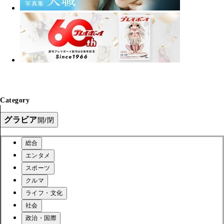
Category
グラビア
開/閉
総合
エンタメ
スポーツ
クルマ
ライフ・文化
社会
政治・国際