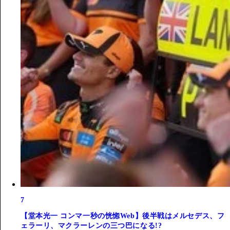
7
【堂本光一 コンマ一秒の恍惚Web】後半戦はメルセデス、フ
ェラーリ、マクラーレンの三つ巴になる!?