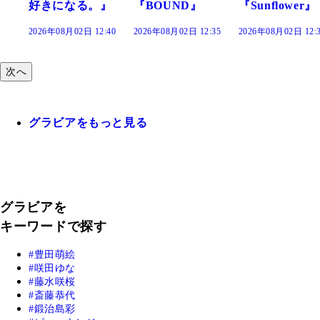
になる。』
『BOUND』
『Sunflower』
だまり
8月02日 12:40
2026年08月02日 12:35
2026年08月02日 12:30
2026年08
次へ
グラビアをもっと見る
グラビアを
キーワードで探す
豊田萌絵
咲田ゆな
藤水咲桜
斎藤恭代
鍛治島彩