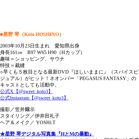
■星野 琴（Koto HOSHINO）
2003年10月23日生まれ 愛知県出身
身長161㎝ B97 W65 H90（Hカップ）
趣味＝ショッピング、サウナ
特技＝裁縫
○早くも５枚目となる最新DVD『ほしいままに』（スパイスビ
ジュアル）がヒット！ネオンバー「PEGASUS FANTASY」の
キャストとしても活動中。
公式X【@sweet_koto3】
公式Instagram【@sweet_koto3】
撮影／笠井爾示
スタイリング／伊井田礼子
ヘア＆メイク／ YOSHi.T
★星野 琴デジタル写真集『HとMの暴動』