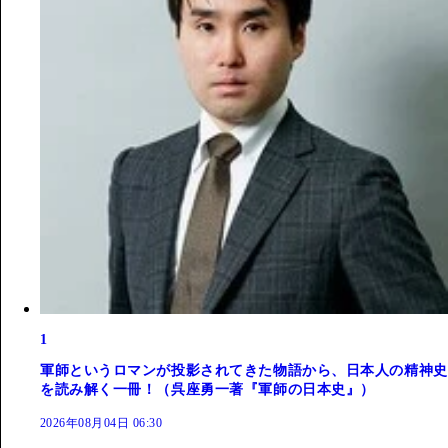
1
軍師というロマンが投影されてきた物語から、日本人の精神史
を読み解く一冊！（呉座勇一著『軍師の日本史』）
2026年08月04日 06:30