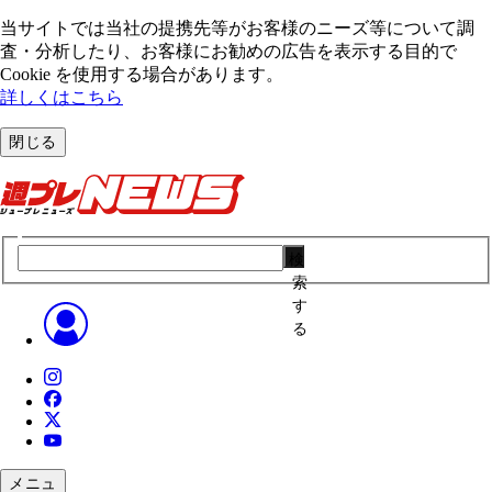
当サイトでは当社の提携先等がお客様のニーズ等について調
査・分析したり、お客様にお勧めの広告を表⽰する⽬的で
Cookie を使⽤する場合があります。
詳しくはこちら
閉じる
検
索
す
る
メニュ