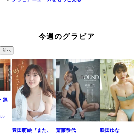
今週のグラビア
前へ
萌絵『また、
斎藤恭代
咲田ゆな
藤水咲