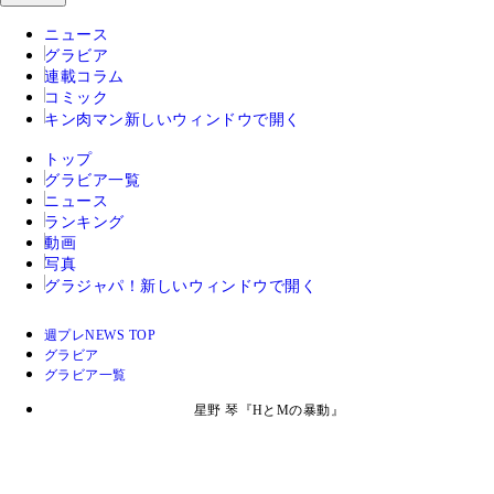
ニュース
グラビア
連載コラム
コミック
キン肉マン
新しいウィンドウで開く
トップ
グラビア一覧
ニュース
ランキング
動画
写真
グラジャパ！
新しいウィンドウで開く
週プレNEWS TOP
グラビア
グラビア一覧
星野 琴『HとMの暴動』