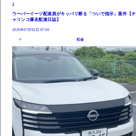
2
ウーバーイーツ配達員がキッパリ断る「ついで指示」案件【チ
ャリンコ爆走配達日誌】
2026年07月02日 07:00
社会