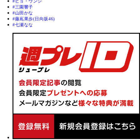
ピョ・ウンジ
三園響子
山田かな
藤嶌果歩(日向坂46)
七瀬なな