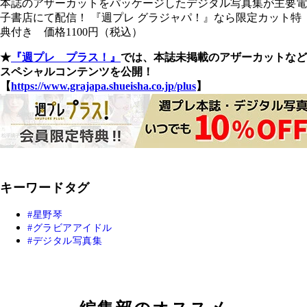
本誌のアザーカットをパッケージしたデジタル写真集が主要電
子書店にて配信！ 『週プレ グラジャパ！』なら限定カット特
典付き 価格1100円（税込）
★
『週プレ プラス！』
では、本誌未掲載のアザーカットなど
スペシャルコンテンツを公開！
【
https://www.grajapa.shueisha.co.jp/plus
】
キーワードタグ
星野琴
グラビアアイドル
デジタル写真集