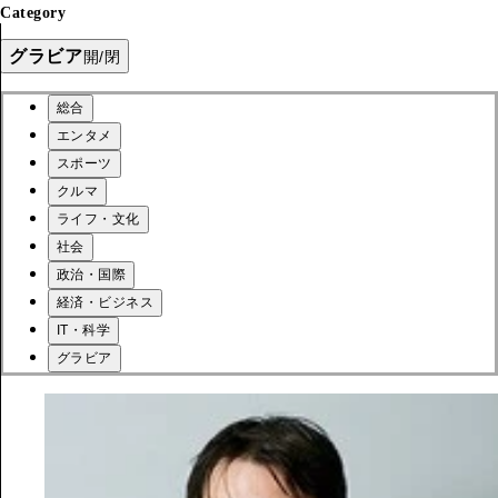
Category
グラビア
開/閉
総合
エンタメ
スポーツ
クルマ
ライフ・文化
社会
政治・国際
経済・ビジネス
IT・科学
グラビア