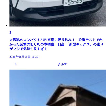
3
大激戦のコンパクトSUV市場に殴り込み！ 公道テストでわ
かった反撃の切り札の本物度 日産 「新型キックス」の走り
がマジで気持ち良すぎ！
2026年08月05日 11:30
クルマ