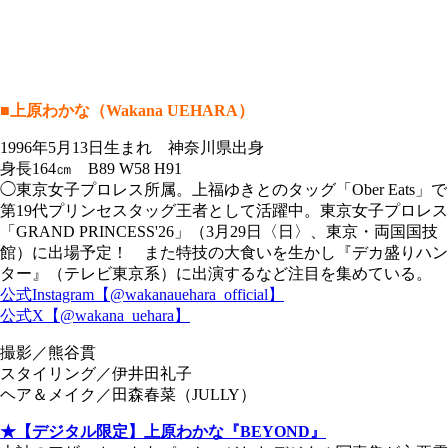
■上原わかな（Wakana UEHARA）
1996年5月13日生まれ 神奈川県出身
身長164㎝ B89 W58 H91
◯東京女子プロレス所属。上福ゆきとのタッグ「Ober Eats」で
第19代プリンセスタッグ王者として活躍中。東京女子プロレス
「GRAND PRINCESS'26」（3月29日〈日〉、東京・両国国技
館）に出場予定！ また特技の大食いを生かし『デカ盛りハン
ター』（テレビ東京系）に出演するなど注目を集めている。
公式Instagram【@wakanauehara_official】
公式X【@wakana_uehara】
撮影／熊谷貫
スタイリング／伊井田礼子
ヘア＆メイク／田森春菜（JULLY）
★【デジタル限定】上原わかな『BEYOND』