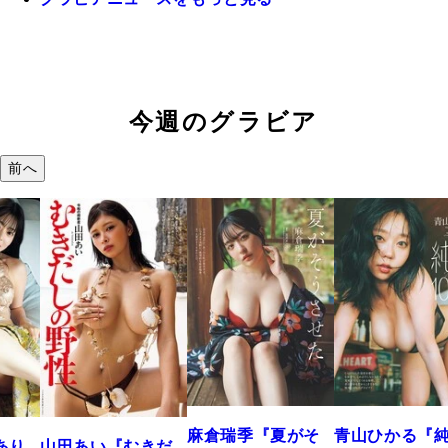
今週のグラビア
前へ
溝端 葵
つの、
で。』
2026年08月0
麻倉瑞季『夏がそ
青山ひかる『純度
い『むきだ