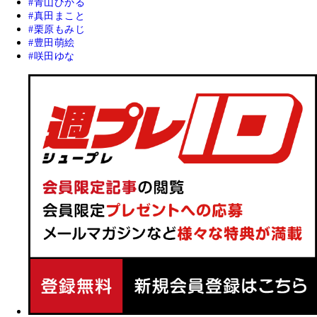
青山ひかる
真田まこと
栗原もみじ
豊田萌絵
咲田ゆな