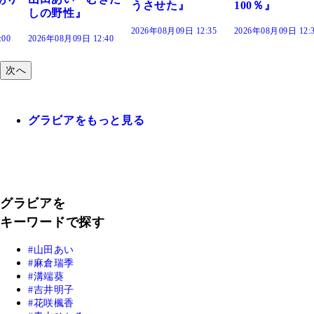
うさせた』
100％』
性』
2026年08月09日 12:35
2026年08月09日 12:30
09日 12:40
次へ
グラビアをもっと見る
グラビアを
キーワードで探す
山田あい
麻倉瑞季
溝端葵
吉井明子
花咲楓香