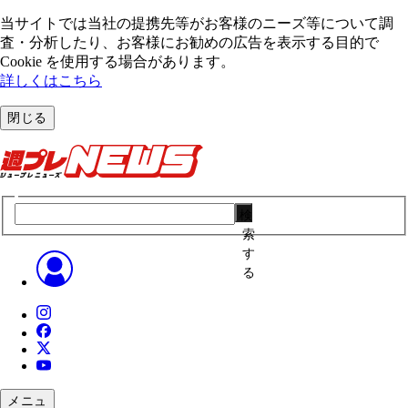
当サイトでは当社の提携先等がお客様のニーズ等について調
査・分析したり、お客様にお勧めの広告を表⽰する⽬的で
Cookie を使⽤する場合があります。
詳しくはこちら
閉じる
検
索
す
る
メニュ