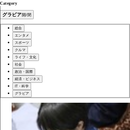
Category
グラビア
開/閉
総合
エンタメ
スポーツ
クルマ
ライフ・文化
社会
政治・国際
経済・ビジネス
IT・科学
グラビア