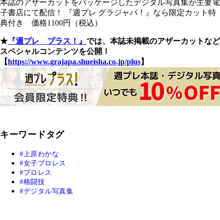
本誌のアザーカットをパッケージしたデジタル写真集が主要電
子書店にて配信！ 『週プレ グラジャパ！』なら限定カット特
典付き 価格1100円（税込）
★
『週プレ プラス！』
では、本誌未掲載のアザーカットなど
スペシャルコンテンツを公開！
【
https://www.grajapa.shueisha.co.jp/plus
】
キーワードタグ
上原わかな
女子プロレス
プロレス
格闘技
デジタル写真集