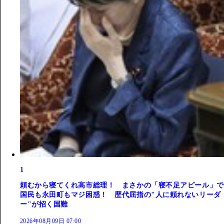
1
頼むから寝てくれ高市総理！ まさかの「寝不足アピール」で
国民も永田町もマジ困惑！ 歴代屈指の"人に頼れないリーダ
ー"が招く国難
2026年08月09日 07:00