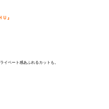
ＨＵ』
プライベート感あふれるカットも。