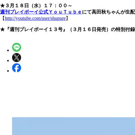
★３月１８日（水）１７：００～
週刊プレイボーイ公式ＹｏｕＴｕｂｅ
にて高田秋ちゃんが生配
【
http://youtube.com/user/shupure
】
★『週刊プレイボーイ１３号』（３月１６日発売）の特別付録