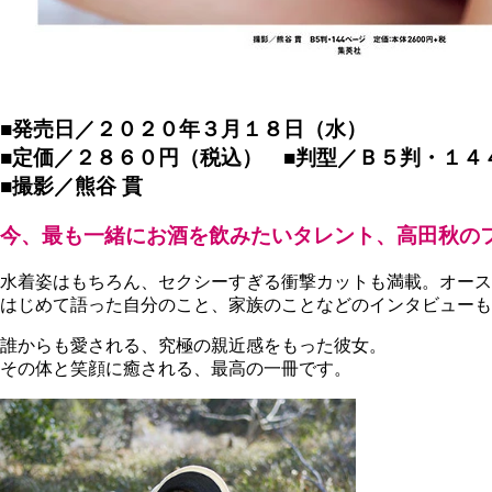
■発売日／２０２０年３月１８日（水）
■定価／２８６０円（税込） ■判型／Ｂ５判・１４
■撮影／熊谷 貫
今、最も一緒にお酒を飲みたいタレント、高田秋の
水着姿はもちろん、セクシーすぎる衝撃カットも満載。オー
はじめて語った自分のこと、家族のことなどのインタビューも
誰からも愛される、究極の親近感をもった彼女。
その体と笑顔に癒される、最高の一冊です。