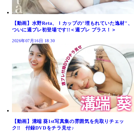
【動画】水野Reta、Ｉカップの"埋もれていた逸材"、
ついに週プレ初登場です!!＜週プレ プラス！＞
2026年07月16日 18:30
【動画】溝端 葵1st写真集の雰囲気を先取りチェッ
ク!! 付録DVDをチラ見せ♪