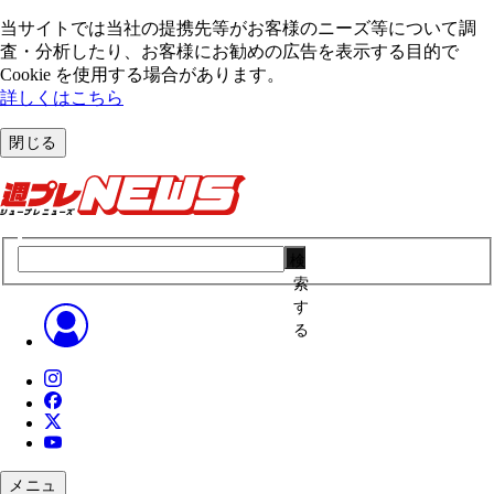
当サイトでは当社の提携先等がお客様のニーズ等について調
査・分析したり、お客様にお勧めの広告を表⽰する⽬的で
Cookie を使⽤する場合があります。
詳しくはこちら
閉じる
検
索
す
る
メニュ