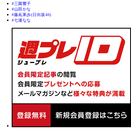
三園響子
山田かな
藤嶌果歩(日向坂46)
七瀬なな