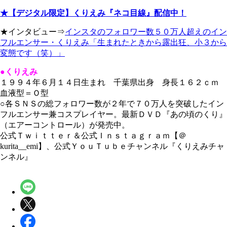
★【デジタル限定】くりえみ『ネコ目線』配信中！
★インタビュー⇒
インスタのフォロワー数５０万人超えのイン
フルエンサー・くりえみ「生まれたときから露出狂、小３から
変態です（笑）」
●くりえみ
１９９４年６月１４日生まれ 千葉県出身 身長１６２ｃｍ
血液型＝Ｏ型
○各ＳＮＳの総フォロワー数が２年で７０万人を突破したイン
フルエンサー兼コスプレイヤー。最新ＤＶＤ『あの頃のくり』
（エアーコントロール）が発売中。
公式Ｔｗｉｔｔｅｒ＆公式Ｉｎｓｔａｇｒａｍ【＠
kurita__emi】、公式ＹｏｕＴｕｂｅチャンネル『くりえみチャ
ンネル』