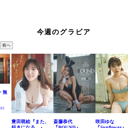
今週のグラビア
前へ
た、
斎藤恭代
咲田ゆな
藤水咲桜『花
』
『BOUND』
『Sunflower』
だまり』