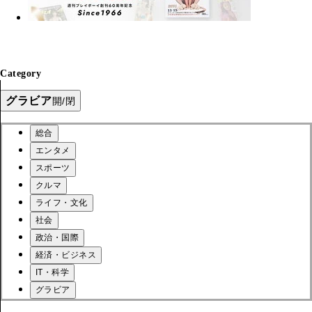
Category
グラビア
開/閉
総合
エンタメ
スポーツ
クルマ
ライフ・文化
社会
政治・国際
経済・ビジネス
IT・科学
グラビア