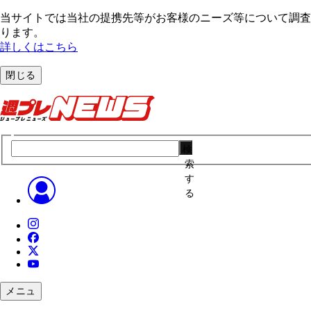
当サイトでは当社の提携先等がお客様のニーズ等について調査・
ります。
詳しくはこちら
閉じる
検
索
す
る
メニュ