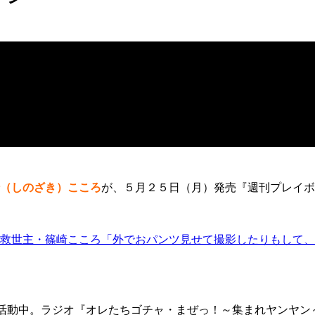
（しのざき）こころ
が、５月２５日（月）発売『週刊プレイボ
救世主・篠崎こころ「外でおパンツ見せて撮影したりもして、
活動中。ラジオ『オレたちゴチャ・まぜっ！～集まれヤンヤン