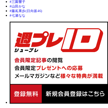
三園響子
山田かな
藤嶌果歩(日向坂46)
七瀬なな