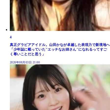
4
真正グラビアアイドル。山田かなが卓越した表現力で新境地へ
「少年誌に載っていた"エッチなお姉さん"になれるってすご
く尊いことだと思う」
2026年08月03日 21:00