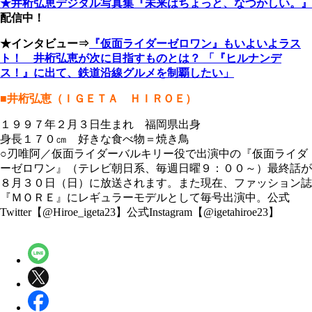
★井桁弘恵デジタル写真集『未来はちょっと、なつかしい。』
配信中！
★インタビュー⇒
『仮面ライダーゼロワン』もいよいよラス
ト！ 井桁弘恵が次に目指すものとは？ 「『ヒルナンデ
ス！』に出て、鉄道沿線グルメを制覇したい」
■井桁弘恵（ＩＧＥＴＡ ＨＩＲＯＥ）
１９９７年２月３日生まれ 福岡県出身
身長１７０㎝ 好きな食べ物＝焼き鳥
○刃唯阿／仮面ライダーバルキリー役で出演中の『仮面ライダ
ーゼロワン』（テレビ朝日系、毎週日曜９：００～）最終話が
８月３０日（日）に放送されます。また現在、ファッション誌
『ＭＯＲＥ』にレギュラーモデルとして毎号出演中。公式
Twitter【@Hiroe_igeta23】公式Instagram【@igetahiroe23】