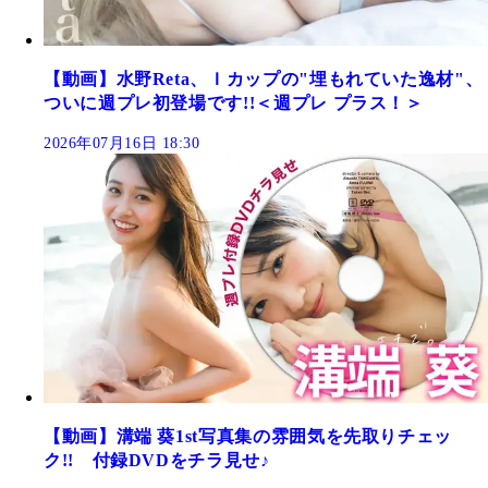
【動画】水野Reta、Ｉカップの"埋もれていた逸材"、
ついに週プレ初登場です!!＜週プレ プラス！＞
2026年07月16日 18:30
【動画】溝端 葵1st写真集の雰囲気を先取りチェッ
ク!! 付録DVDをチラ見せ♪