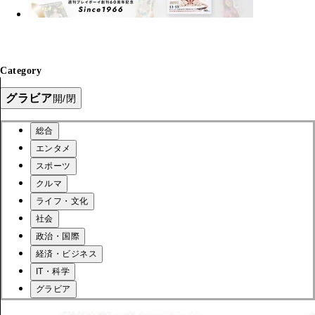
Category
グラビア
開/閉
総合
エンタメ
スポーツ
クルマ
ライフ・文化
社会
政治・国際
経済・ビジネス
IT・科学
グラビア