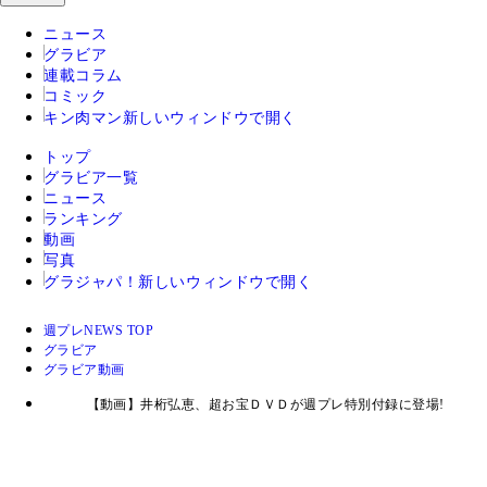
ニュース
グラビア
連載コラム
コミック
キン肉マン
新しいウィンドウで開く
トップ
グラビア一覧
ニュース
ランキング
動画
写真
グラジャパ！
新しいウィンドウで開く
週プレNEWS TOP
グラビア
グラビア動画
【動画】井桁弘恵、超お宝ＤＶＤが週プレ特別付録に登場!