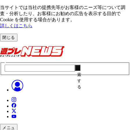
当サイトでは当社の提携先等がお客様のニーズ等について調
査・分析したり、お客様にお勧めの広告を表⽰する⽬的で
Cookie を使⽤する場合があります。
詳しくはこちら
閉じる
検
索
す
る
メニュ