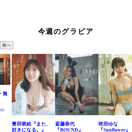
今週のグラビア
前へ
た、
斎藤恭代
咲田ゆな
藤水咲桜『花
』
『BOUND』
『Sunflower』
だまり』