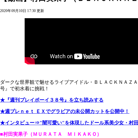
2020年09月10日 17:30 更新
ダークな世界観で魅せるライブアイドル・ＢＬＡＣＫＮＡＺＡ
号』で初水着に挑戦！
★『週刊プレイボーイ３８号』を立ち読みする
★週プレｎｅｔ ＥＸでグラビアの未公開カットを公開中！
★インタビュー⇒"闇可愛い"を体現したドール系美少女・村
■村田実果子（ＭＵＲＡＴＡ ＭＩＫＡＫＯ）