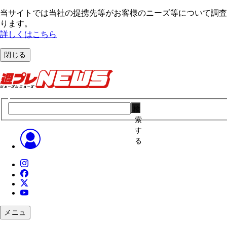
当サイトでは当社の提携先等がお客様のニーズ等について調査・
ります。
詳しくはこちら
閉じる
検
索
す
る
メニュ