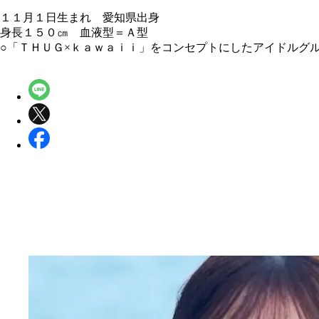
１１月１日生まれ 愛知県出身
身長１５０㎝ 血液型＝Ａ型
○「ＴＨＵＧ×ｋａｗａｉｉ」をコンセプトにしたアイドルグループ・ＢＬ