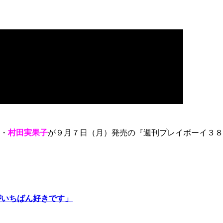
・
村田実果子
が９月７日（月）発売の『週刊プレイボーイ３８
がいちばん好きです」