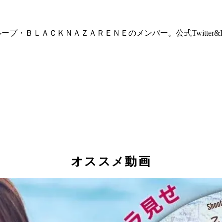
ＡＣＫＮＡＺＡＲＥＮＥのメンバー。公式Twitter&Instagra
オススメ動画