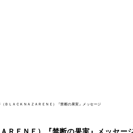
子（ＢＬＡＣＫＮＡＺＡＲＥＮＥ）『禁断の果実』メッセージ
ＺＡＲＥＮＥ）『禁断の果実』メッセー