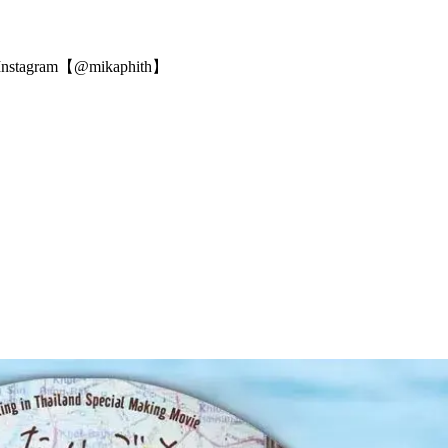
m【@mikaphith】