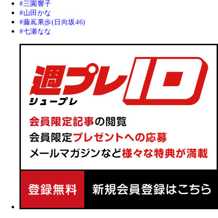
三園響子
山田かな
藤嶌果歩(日向坂46)
七瀬なな