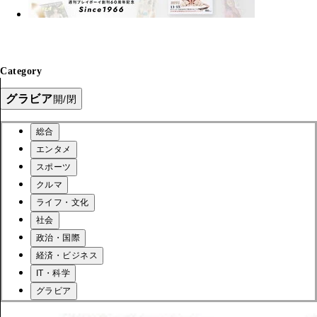
Category
グラビア
開/閉
総合
エンタメ
スポーツ
クルマ
ライフ・文化
社会
政治・国際
経済・ビジネス
IT・科学
グラビア