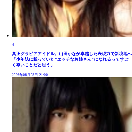
4
真正グラビアアイドル。山田かなが卓越した表現力で新境地へ
「少年誌に載っていた"エッチなお姉さん"になれるってすご
く尊いことだと思う」
2026年08月03日 21:00