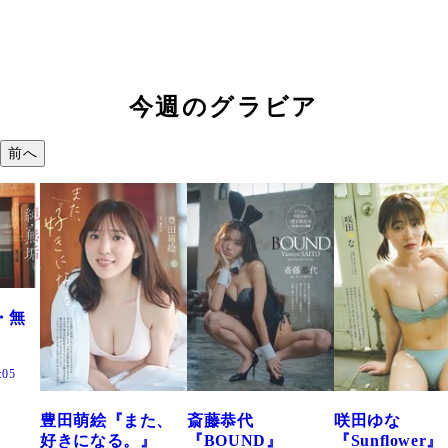
今週のグラビア
前へ
た、
斎藤恭代
咲田ゆな
藤水咲桜『花
』
『BOUND』
『Sunflower』
だまり』