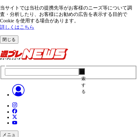
当サイトでは当社の提携先等がお客様のニーズ等について調
査・分析したり、お客様にお勧めの広告を表⽰する⽬的で
Cookie を使⽤する場合があります。
詳しくはこちら
閉じる
検
索
す
る
メニュ