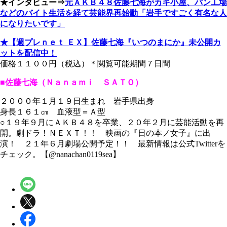
★インタビュー⇒
元ＡＫＢ４８佐藤七海がカキ小屋、パン工場
などのバイト生活を経て芸能界再始動「岩手ですごく有名な人
になりたいです」
★【週プレｎｅｔ ＥＸ
】
佐藤七海『いつのまにか』未公開カ
ットを配信中！
価格１１００円（税込）＊閲覧可能期間７日間
■佐藤七海（Ｎａｎａｍｉ ＳＡＴＯ）
２０００年１月１９日生まれ 岩手県出身
身長１６１㎝ 血液型＝Ａ型
○１９年９月にＡＫＢ４８を卒業、２０年２月に芸能活動を再
開。劇ドラ！ＮＥＸＴ！！ 映画の『日の本ノ女子』に出
演！ ２１年６月劇場公開予定！！ 最新情報は公式Twitterを
チェック。【@nanachan0119sea】