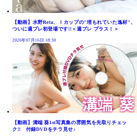
【動画】水野Reta、Ｉカップの"埋もれていた逸材"、
ついに週プレ初登場です!!＜週プレ プラス！＞
2026年07月16日 18:30
【動画】溝端 葵1st写真集の雰囲気を先取りチェッ
ク!! 付録DVDをチラ見せ♪