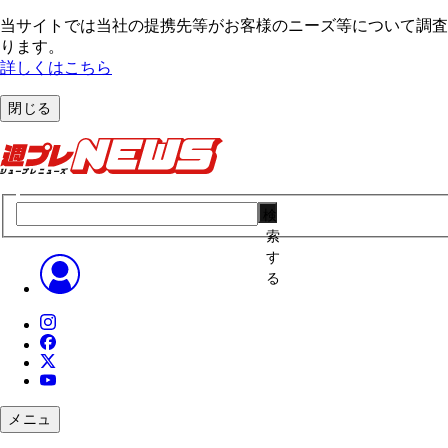
当サイトでは当社の提携先等がお客様のニーズ等について調査・
ります。
詳しくはこちら
閉じる
検
索
す
る
メニュ