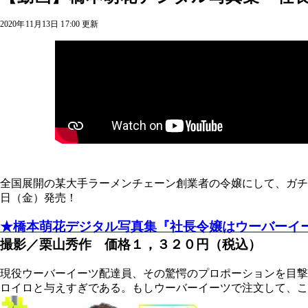
2020年11月13日 17:00 更新
全国展開の某大手ラーメンチェーン創業者の令嬢にして、ガチ
日（金）発売！
★橋本萌花デジタル写真集『社長令嬢はウーバーイ
撮影／栗山秀作 価格１，３２０円（税込）
現役ウーバーイーツ配達員、その驚愕のプロポーションを目撃
ロイロと与えすぎである。もしウーバーイーツで注文して、こ