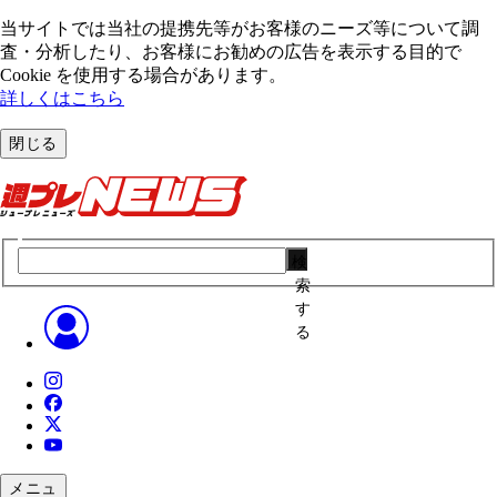
当サイトでは当社の提携先等がお客様のニーズ等について調
査・分析したり、お客様にお勧めの広告を表⽰する⽬的で
Cookie を使⽤する場合があります。
詳しくはこちら
閉じる
検
索
す
る
メニュ