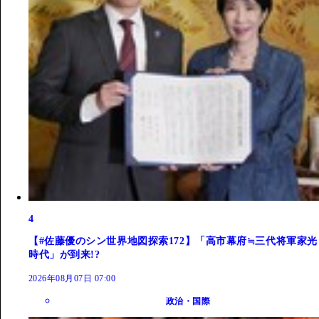
4
【#佐藤優のシン世界地図探索172】「高市幕府≒三代将軍家光
時代」が到来!?
2026年08月07日 07:00
政治・国際