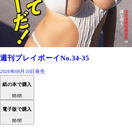
週刊プレイボーイNo.34-35
2026年08月10日発売
紙の本で購入
開/閉
電子版で購入
開/閉