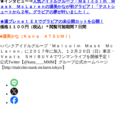
★インタビュー⇒
人気アイドルグループ・Ｍａｌｃｏｌｍ Ｍ
ａｓｋ ＭｃＬａｒｅｎの渥美かなが初グラビア！「テストシ
ュートから２年。グラビアの夢が叶いました！」
★週プレｎｅｔ ＥＸでグラビアの未公開カットを公開！
価格１１００円（税込）＊閲覧可能期間７日間
■渥美かな（Ｋａｎａ ＡＴＳＵＭＩ）
○パンクアイドルグループ「Ｍａｌｃｏｌｍ Ｍａｓｋ Ｍｃ
Ｌａｒｅｎ」に２０１７年に加入。１２月２０日（日）東京・
Ｖｅａｔｓ ＳＨＩＢＵＹＡでワンマンライブを開催予定！
公式Twitter【@kana____MMM】グループ公式ホームページ
【http://malcolm-mask-mclaren.tokyo/】