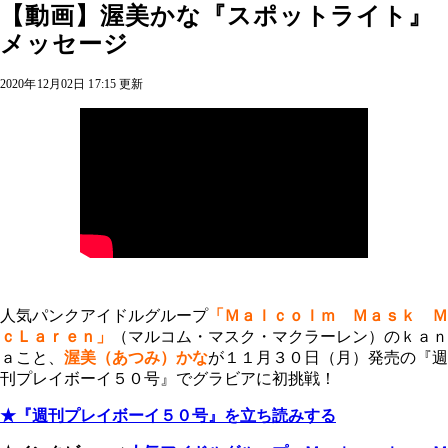
【動画】渥美かな『スポットライト』
メッセージ
2020年12月02日 17:15 更新
人気パンクアイドルグループ
「Ｍａｌｃｏｌｍ Ｍａｓｋ Ｍ
ｃＬａｒｅｎ」
（マルコム・マスク・マクラーレン）のｋａｎ
ａこと、
渥美（あつみ）かな
が１１月３０日（月）発売の『週
刊プレイボーイ５０号』でグラビアに初挑戦！
★『週刊プレイボーイ５０号』を立ち読みする