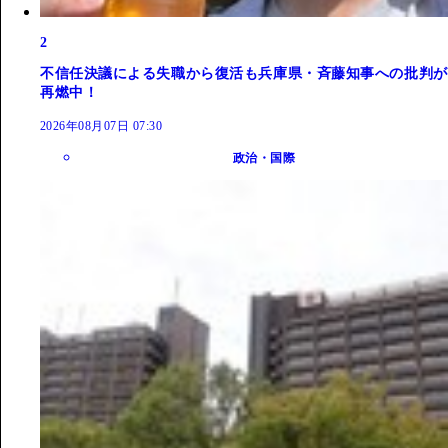
2
不信任決議による失職から復活も兵庫県・斉藤知事への批判が
再燃中！
2026年08月07日 07:30
政治・国際