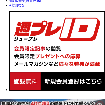
藤嶌果歩(日向坂46)
七瀬なな