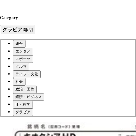
Category
グラビア
開/閉
総合
エンタメ
スポーツ
クルマ
ライフ・文化
社会
政治・国際
経済・ビジネス
IT・科学
グラビア