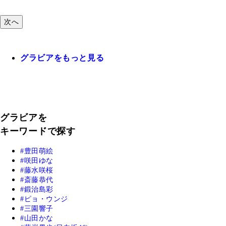
次へ
グラビアをもっと見る
グラビアを
キーワードで探す
豊田萌絵
咲田ゆな
藤水咲桜
斎藤恭代
鍛治島彩
ピョ・ウンジ
三園響子
山田かな