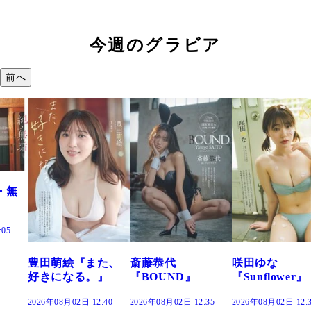
今週のグラビア
前へ
た、
斎藤恭代
咲田ゆな
藤水咲桜『花
』
『BOUND』
『Sunflower』
だまり』
:40
2026年08月02日 12:35
2026年08月02日 12:30
2026年08月02日 12: