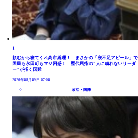
1
頼むから寝てくれ高市総理！ まさかの「寝不足アピール」で
国民も永田町もマジ困惑！ 歴代屈指の"人に頼れないリーダ
ー"が招く国難
2026年08月09日 07:00
政治・国際