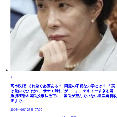
2
高市政権"それ急ぐ必要ある？"問題の不穏な力学とは？ 「実
は党内でひそかに"サナエ離れ"が......」。テキトーすぎる国
旗損壊罪＆国民投票法改正に、国民が望んでいない皇室典範改
正まで...
2026年06月28日 07:00