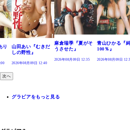
麻倉瑞季『夏がそ
青山ひかる『
あり
山田あい『むきだ
うさせた』
100％』
しの野性』
2026年08月09日 12:35
2026年08月09日 12:
:00
2026年08月09日 12:40
次へ
グラビアをもっと見る