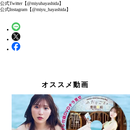
公式Twitter【@miyuhayashida】
公式Instagram【@miyu_hayashida】
オススメ動画