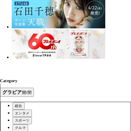
Category
グラビア
開/閉
総合
エンタメ
スポーツ
クルマ