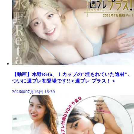
【動画】水野Reta、Ｉカップの"埋もれていた逸材"、
ついに週プレ初登場です!!＜週プレ プラス！＞
2026年07月16日 18:30