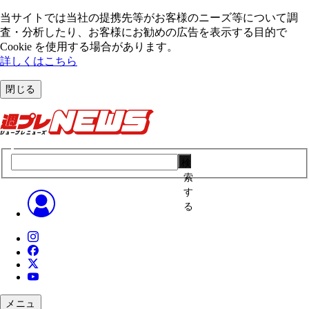
当サイトでは当社の提携先等がお客様のニーズ等について調
査・分析したり、お客様にお勧めの広告を表⽰する⽬的で
Cookie を使⽤する場合があります。
詳しくはこちら
閉じる
検
索
す
る
メニュ