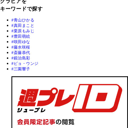
グラビアを
キーワードで探す
青山ひかる
真田まこと
栗原もみじ
豊田萌絵
咲田ゆな
藤水咲桜
斎藤恭代
鍛治島彩
ピョ・ウンジ
三園響子