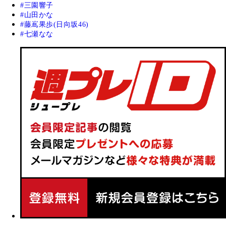
三園響子
山田かな
藤嶌果歩(日向坂46)
七瀬なな