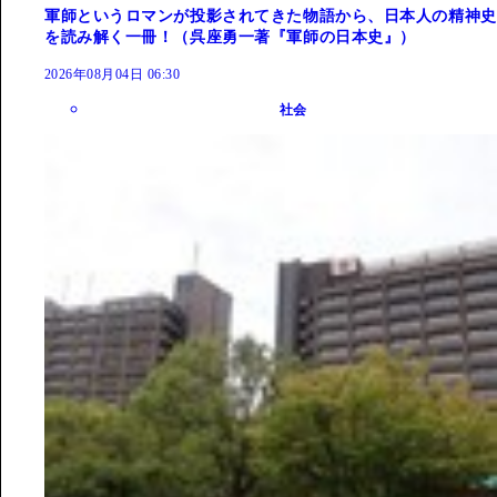
軍師というロマンが投影されてきた物語から、日本人の精神史
を読み解く一冊！（呉座勇一著『軍師の日本史』）
2026年08月04日 06:30
社会