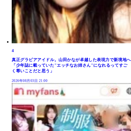
4
真正グラビアアイドル。山田かなが卓越した表現力で新境地へ
「少年誌に載っていた"エッチなお姉さん"になれるってすご
く尊いことだと思う」
2026年08月03日 21:00