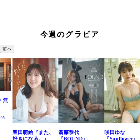
今週のグラビア
前へ
た、
斎藤恭代
咲田ゆな
藤水咲桜『花
』
『BOUND』
『Sunflower』
だまり』