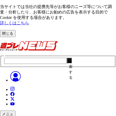
当サイトでは当社の提携先等がお客様のニーズ等について調
査・分析したり、お客様にお勧めの広告を表⽰する⽬的で
Cookie を使⽤する場合があります。
詳しくはこちら
閉じる
検
索
す
る
メニュ