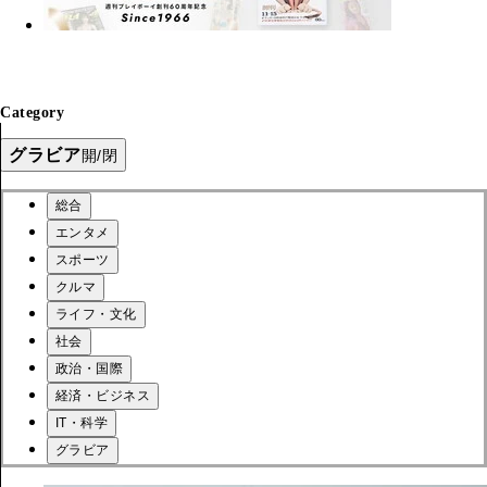
Category
グラビア
開/閉
総合
エンタメ
スポーツ
クルマ
ライフ・文化
社会
政治・国際
経済・ビジネス
IT・科学
グラビア