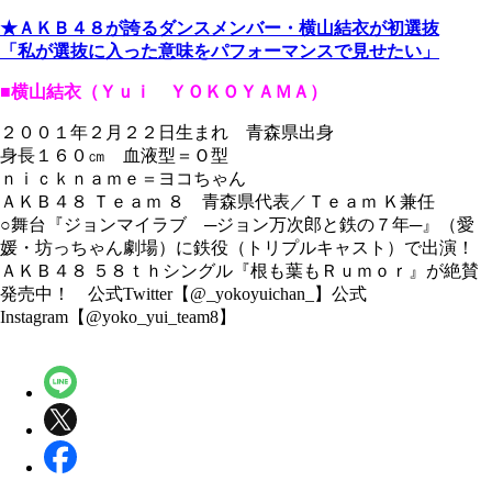
★ＡＫＢ４８が誇るダンスメンバー・横山結衣が初選抜
「私が選抜に入った意味をパフォーマンスで見せたい」
■横山結衣（Ｙｕｉ ＹＯＫＯＹＡＭＡ）
２００１年２月２２日生まれ 青森県出身
身長１６０㎝ 血液型＝Ｏ型
ｎｉｃｋｎａｍｅ＝ヨコちゃん
ＡＫＢ４８ Ｔｅａｍ ８ 青森県代表／Ｔｅａｍ Ｋ兼任
○舞台『ジョンマイラブ ─ジョン万次郎と鉄の７年─』（愛
媛・坊っちゃん劇場）に鉄役（トリプルキャスト）で出演！
ＡＫＢ４８ ５８ｔｈシングル『根も葉もＲｕｍｏｒ』が絶賛
発売中！ 公式Twitter【@_yokoyuichan_】公式
Instagram【@yoko_yui_team8】