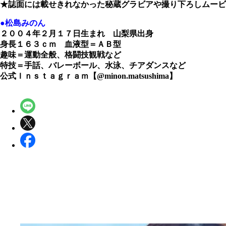
★誌面には載せきれなかった秘蔵グラビアや撮り下ろしムービ
●松島みのん
２００４年２月１７日生まれ 山梨県出身
身長１６３ｃｍ 血液型＝ＡＢ型
趣味＝運動全般、格闘技観戦など
特技＝手話、バレーボール、水泳、チアダンスなど
公式Ｉｎｓｔａｇｒａｍ【@minon.matsushima】