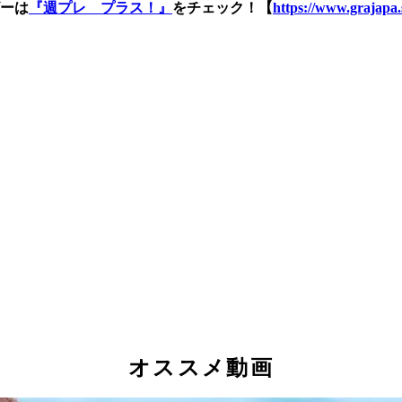
ーは
『週プレ プラス！』
をチェック！【
https://www.grajapa.
オススメ動画