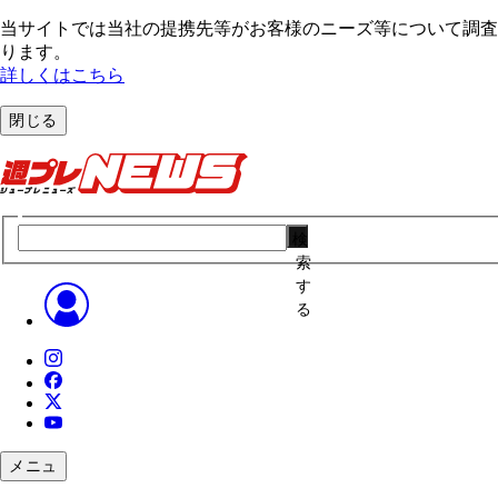
当サイトでは当社の提携先等がお客様のニーズ等について調査・
ります。
詳しくはこちら
閉じる
検
索
す
る
メニュ