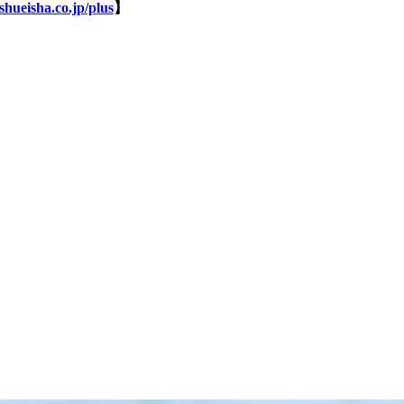
shueisha.co.jp/plus
】