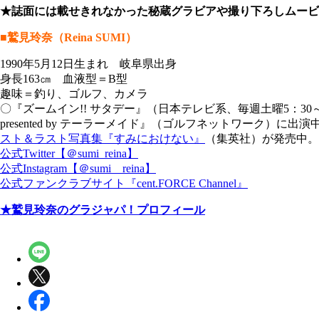
★誌面には載せきれなかった秘蔵グラビアや撮り下ろしムービ
■鷲見玲奈（Reina SUMI）
1990年5月12日生まれ 岐阜県出身
身長163㎝ 血液型＝B型
趣味＝釣り、ゴルフ、カメラ
〇『ズームイン!! サタデー』（日本テレビ系、毎週土曜5：3
presented by テーラーメイド』（ゴルフネットワーク）
スト＆ラスト写真集『すみにおけない』
（集英社）が発売中。
公式Twitter【＠sumi_reina】
公式Instagram【＠sumi__reina】
公式ファンクラブサイト『cent.FORCE Channel』
★鷲見玲奈のグラジャパ！プロフィール