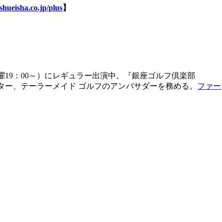
shueisha.co.jp/plus
】
曜19：00～）にレギュラー出演中。『銀座ゴルフ倶楽部
キャラクター、テーラーメイド ゴルフのアンバサダーを務める。
ファー