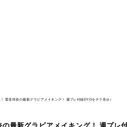
戦！ 鷲見玲奈の最新グラビアメイキング！ 週プレ付録DVDをチラ見せ♪
玲奈の最新グラビアメイキング！ 週プレ付