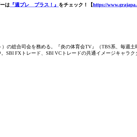
ーは
『週プレ プラス！』
をチェック！【
https://www.grajapa.
0～）の総合司会を務める。『炎の体育会TV』（TBS系、毎週土
に出演中。SBI FXトレード、SBI VCトレードの共通イメージ