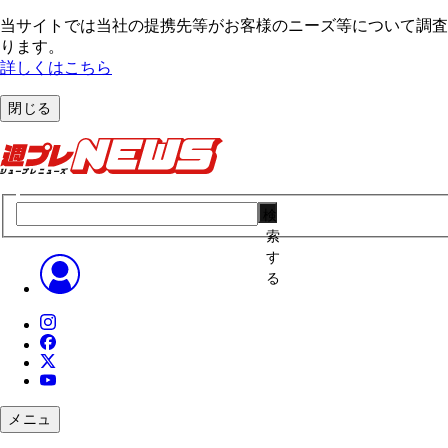
当サイトでは当社の提携先等がお客様のニーズ等について調査・
ります。
詳しくはこちら
閉じる
検
索
す
る
メニュ