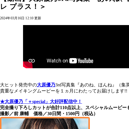
レ プラス！＞
2024年03月16日 12:10 更新
大ヒット発売中の
大原優乃
3rd写真集『あのね、ほんね』（集
貴重なメイキングムービーを１ヵ月にわたってお届けします!
★大原優乃「＋special」大好評配信中！
完全撮り下ろしカットが合計110点以上、スペシャルムービー
撮影／前 康輔 価格／30日間・1500円（税込）