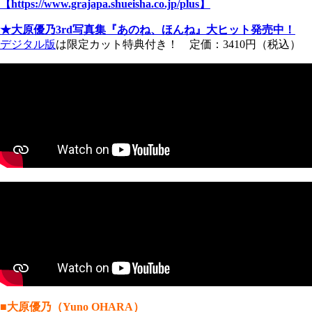
【https://www.grajapa.shueisha.co.jp/plus】
★大原優乃3rd写真集『あのね、ほんね』大ヒット発売中！
デジタル版
は限定カット特典付き！ 定価：3410円（税込）
■大原優乃（Yuno OHARA）