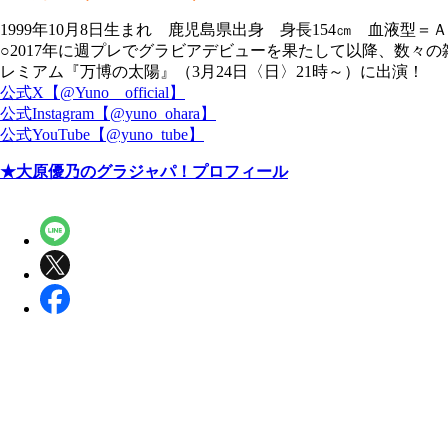
1999年10月8日生まれ 鹿児島県出身 身長154㎝ 血液型＝
○2017年に週プレでグラビアデビューを果たして以降、数々
レミアム『万博の太陽』（3月24日〈日〉21時～）に出演！
公式X【@Yuno__official】
公式Instagram【@yuno_ohara】
公式YouTube【@yuno_tube】
★大原優乃のグラジャパ！プロフィール