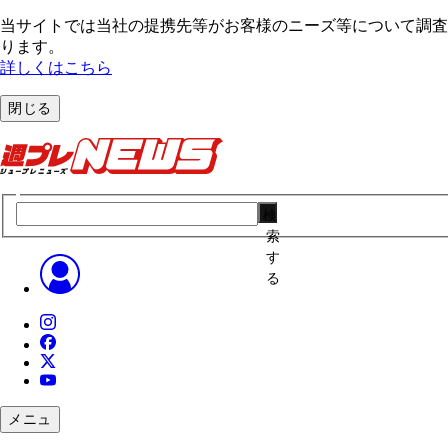
当サイトでは当社の提携先等がお客様のニーズ等について調査・
ります。
詳しくはこちら
閉じる
検
索
す
る
メニュ