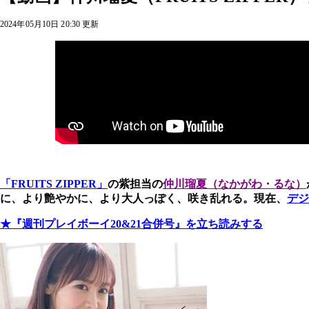
2024年05月10日 20:30 更新
「FRUITS ZIPPER」
の紫担当の
仲川瑠夏（なかがわ・るな）
に、より艶やかに、より大人っぽく、咲き乱れる。
現在、
デジ
★『週刊プレイボーイ20&21合併号』を立ち読みする