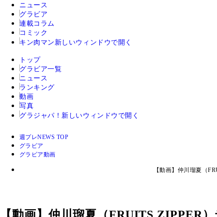
ニュース
グラビア
連載コラム
コミック
キン肉マン
新しいウィンドウで開く
トップ
グラビア一覧
ニュース
ランキング
動画
写真
グラジャパ！
新しいウィンドウで開く
週プレNEWS TOP
グラビア
グラビア動画
【動画】仲川瑠夏（FRU
【動画】仲川瑠夏（FRUITS ZIPP