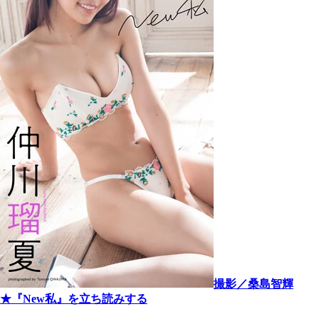
撮影／桑島智輝
★『New私』を立ち読みする