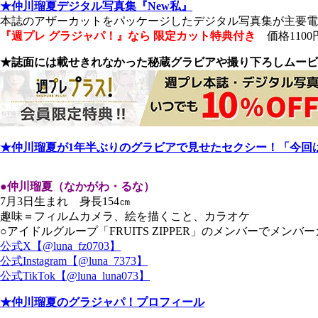
★仲川瑠夏デジタル写真集『New私』
本誌のアザーカットをパッケージしたデジタル写真集が主要
『週プレ グラジャパ！』なら 限定カット特典付き
価格1100
★誌面には載せきれなかった秘蔵グラビアや撮り下ろしムービ
★仲川瑠夏が1年半ぶりのグラビアで見せたセクシー！「今回
●仲川瑠夏（なかがわ・るな）
7月3日生まれ 身長154㎝
趣味＝フィルムカメラ、絵を描くこと、カラオケ
○アイドルグループ「FRUITS ZIPPER」のメンバーでメンバ
公式X【@luna_fz0703】
公式Instagram【@luna_7373】
公式TikTok【@luna_luna073】
★仲川瑠夏のグラジャパ！プロフィール