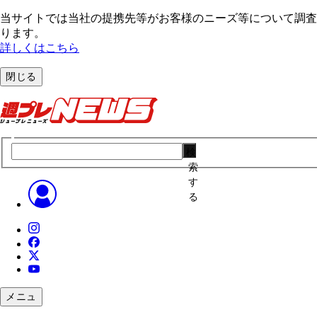
当サイトでは当社の提携先等がお客様のニーズ等について調査・
ります。
詳しくはこちら
閉じる
検
索
す
る
メニュ