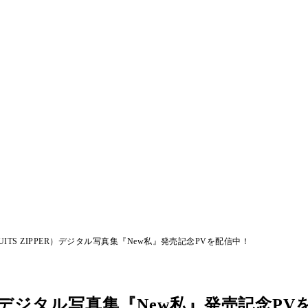
ITS ZIPPER）デジタル写真集『New私』発売記念PVを配信中！
ER）デジタル写真集『New私』発売記念P