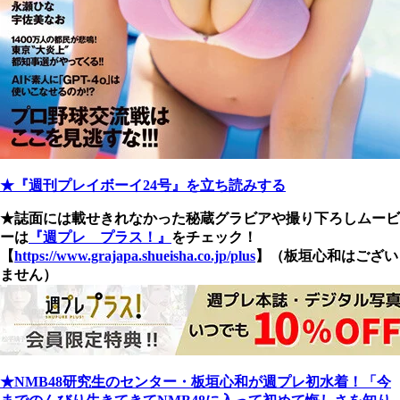
★『週刊プレイボーイ24号』を立ち読みする
★誌面には載せきれなかった秘蔵グラビアや撮り下ろしムービ
ーは
『週プレ プラス！』
をチェック！
【
https://www.grajapa.shueisha.co.jp/plus
】（板垣心和はござい
ません）
★NMB48研究生のセンター・板垣心和が週プレ初水着！「今