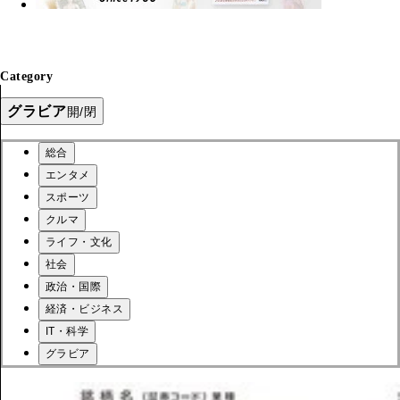
Category
グラビア
開/閉
総合
エンタメ
スポーツ
クルマ
ライフ・文化
社会
政治・国際
経済・ビジネス
IT・科学
グラビア