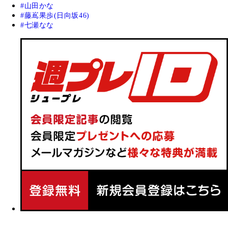
山田かな
藤嶌果歩(日向坂46)
七瀬なな