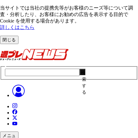
当サイトでは当社の提携先等がお客様のニーズ等について調
査・分析したり、お客様にお勧めの広告を表⽰する⽬的で
Cookie を使⽤する場合があります。
詳しくはこちら
閉じる
検
索
す
る
メニュ