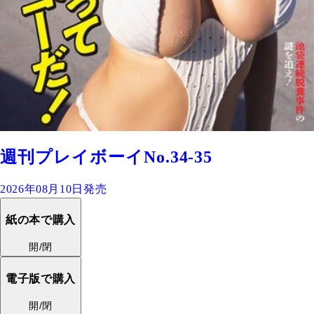
週刊プレイボーイNo.34-35
2026年08月10日発売
紙の本で購入
開/閉
電子版で購入
開/閉