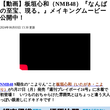
【動画】板垣心和（NMB48）『なんば
の至宝、現る。』メイキングムービー
公開中！
2024年06月03日 15:30 更新
NMB48
9期生の"こよりん"こと
板垣心和（いたがき・こよ
り）
が5月27日（月）発売『週刊プレイボーイ24号』に
水着で
初登場！ いつものおちゃらけた雰囲気とはちょっと違う大人
っぽい眼差しにドキドキです！