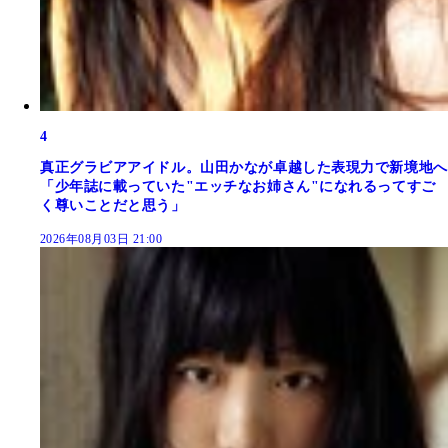
4
真正グラビアアイドル。山田かなが卓越した表現力で新境地へ
「少年誌に載っていた"エッチなお姉さん"になれるってすご
く尊いことだと思う」
2026年08月03日 21:00