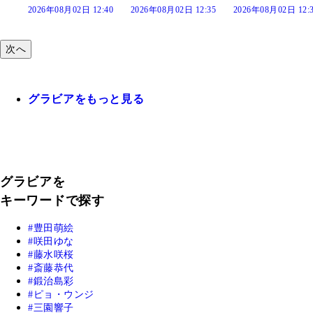
:40
2026年08月02日 12:35
2026年08月02日 12:30
2026年08月02日 12:
次へ
グラビアをもっと見る
グラビアを
キーワードで探す
豊田萌絵
咲田ゆな
藤水咲桜
斎藤恭代
鍛治島彩
ピョ・ウンジ
三園響子