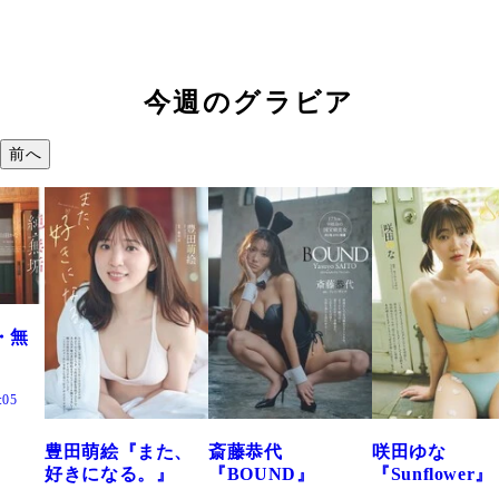
今週のグラビア
前へ
た、
斎藤恭代
咲田ゆな
藤水咲桜『花
』
『BOUND』
『Sunflower』
だまり』