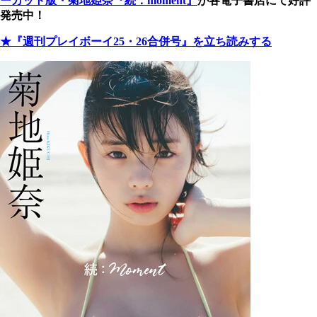
ーカット版・菊地姫奈『続：moment』
が各電子書店にて好評
発売中！
★『週刊プレイボーイ25・26合併号』を立ち読みする