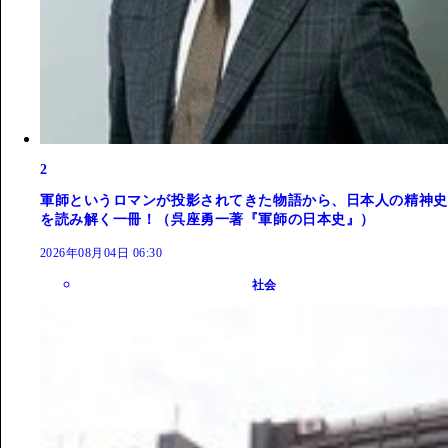
2
軍師というロマンが投影されてきた物語から、日本人の精神史
を読み解く一冊！（呉座勇一著『軍師の日本史』）
2026年08月04日 06:30
社会