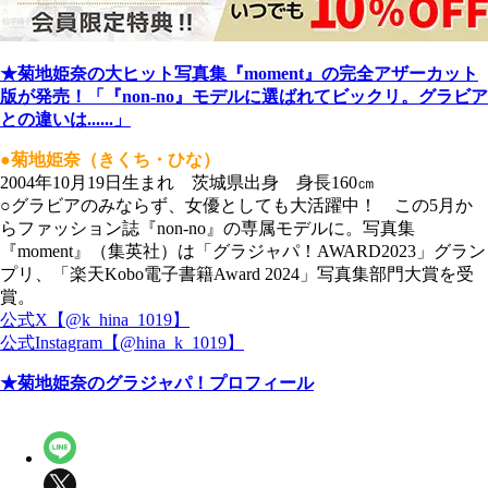
★菊地姫奈の大ヒット写真集『moment』の完全アザーカット
版が発売！「『non-no』モデルに選ばれてビックリ。グラビア
との違いは......」
●菊地姫奈（きくち・ひな）
2004年10月19日生まれ 茨城県出身 身長160㎝
○グラビアのみならず、女優としても大活躍中！ この5月か
らファッション誌『non-no』の専属モデルに。写真集
『moment』（集英社）は「グラジャパ！AWARD2023」グラン
プリ、「楽天Kobo電子書籍Award 2024」写真集部門大賞を受
賞。
公式X【@k_hina_1019】
公式Instagram【@hina_k_1019】
★菊地姫奈のグラジャパ！プロフィール