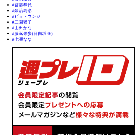
斎藤恭代
鍛治島彩
ピョ・ウンジ
三園響子
山田かな
藤嶌果歩(日向坂46)
七瀬なな