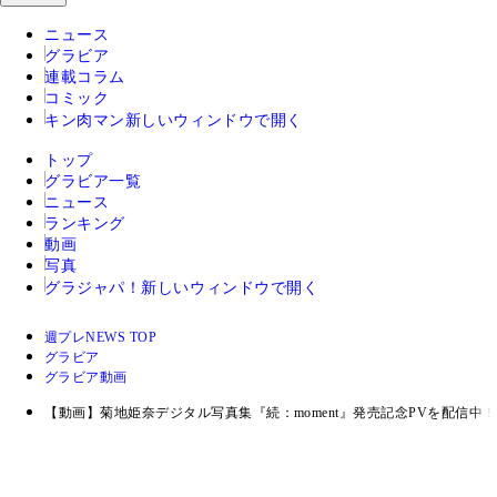
ニュース
グラビア
連載コラム
コミック
キン肉マン
新しいウィンドウで開く
トップ
グラビア一覧
ニュース
ランキング
動画
写真
グラジャパ！
新しいウィンドウで開く
週プレNEWS TOP
グラビア
グラビア動画
【動画】菊地姫奈デジタル写真集『続：moment』発売記念PVを配信中！