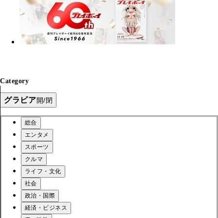
Category
グラビア
開/閉
総合
エンタメ
スポーツ
クルマ
ライフ・文化
社会
政治・国際
経済・ビジネス