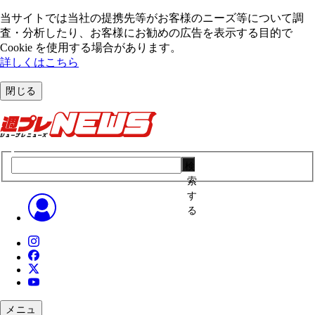
当サイトでは当社の提携先等がお客様のニーズ等について調
査・分析したり、お客様にお勧めの広告を表⽰する⽬的で
Cookie を使⽤する場合があります。
詳しくはこちら
閉じる
検
索
す
る
メニュ