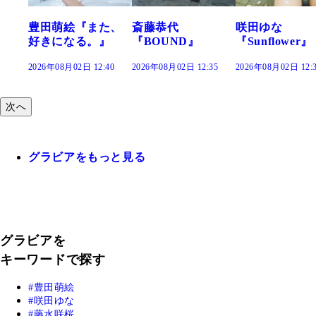
た、
斎藤恭代
咲田ゆな
藤水咲桜『花
』
『BOUND』
『Sunflower』
だまり』
:40
2026年08月02日 12:35
2026年08月02日 12:30
2026年08月02日 12:
次へ
グラビアをもっと見る
グラビアを
キーワードで探す
豊田萌絵
咲田ゆな
藤水咲桜