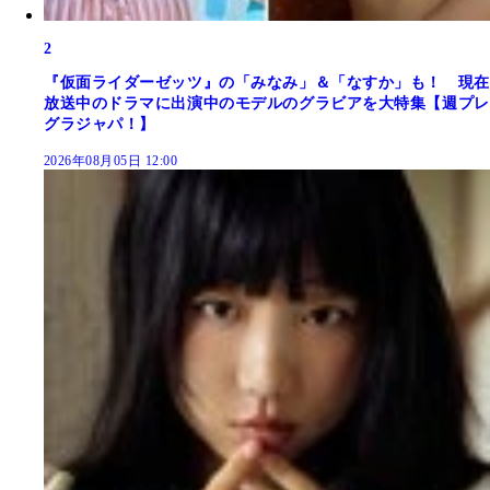
2
『仮面ライダーゼッツ』の「みなみ」＆「なすか」も！ 現在
放送中のドラマに出演中のモデルのグラビアを大特集【週プレ
グラジャパ！】
2026年08月05日 12:00