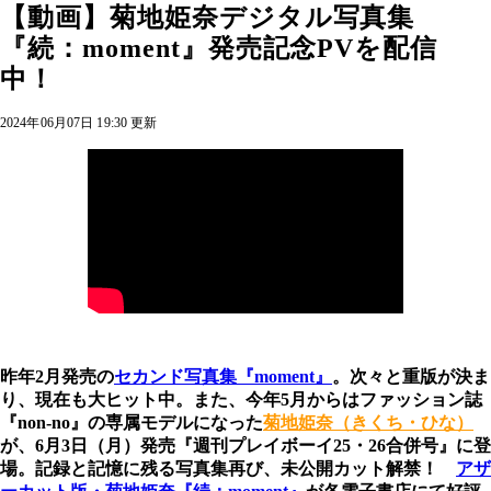
【動画】菊地姫奈デジタル写真集
『続：moment』発売記念PVを配信
中！
2024年06月07日 19:30 更新
昨年2月発売の
セカンド写真集『moment』
。次々と重版が決ま
り、現在も大ヒット中。また、今年5月からはファッション誌
『non-no』の専属モデルになった
菊地姫奈（きくち・ひな）
が、6月3日（月）発売『週刊プレイボーイ25・26合併号』に登
場。記録と記憶に残る写真集再び、未公開カット解禁！
アザ