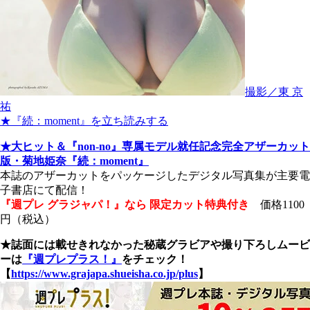
撮影／東 京
祐
★『続：moment』を立ち読みする
★大ヒット＆『non-no』専属モデル就任記念完全アザーカット
版・菊地姫奈『続：moment』
本誌のアザーカットをパッケージしたデジタル写真集が主要電
子書店にて配信！
『週プレ グラジャパ！』なら 限定カット特典付き
価格1100
円（税込）
★誌面には載せきれなかった秘蔵グラビアや撮り下ろしムービ
ーは
『週プレプラス！』
をチェック！
【
https://www.grajapa.shueisha.co.jp/plus
】