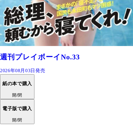
週刊プレイボーイNo.33
2026年08月03日発売
紙の本で購入
開/閉
電子版で購入
開/閉