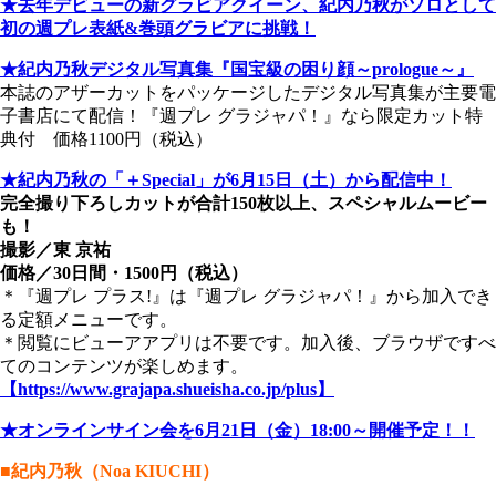
★去年デビューの新グラビアクイーン、紀内乃秋がソロとして
初の週プレ表紙&巻頭グラビアに挑戦！
★紀内乃秋デジタル写真集『国宝級の困り顔～prologue～』
本誌のアザーカットをパッケージしたデジタル写真集が主要電
子書店にて配信！『週プレ グラジャパ！』なら限定カット特
典付 価格1100円（税込）
★紀内乃秋の「＋Special」が6月15日（土）から配信中！
完全撮り下ろしカットが合計150枚以上、スペシャルムービー
も！
撮影／東 京祐
価格／30日間・1500円（税込）
＊『週プレ プラス!』は『週プレ グラジャパ！』から加入でき
る定額メニューです。
＊閲覧にビューアアプリは不要です。加入後、ブラウザですべ
てのコンテンツが楽しめます。
【https://www.grajapa.shueisha.co.jp/plus】
★オンラインサイン会を6月21日（金）18:00～開催予定！！
■紀内乃秋（Noa KIUCHI）