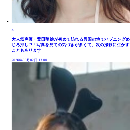
4
大人気声優・豊田萌絵が初めて訪れる異国の地でハプニングめ
じろ押し!?「写真を見ての気づきが多くて、次の撮影に生かす
こともあります」
2026年08月02日 13:00