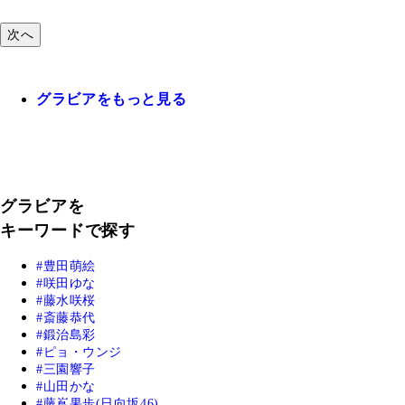
次へ
グラビアをもっと見る
グラビアを
キーワードで探す
豊田萌絵
咲田ゆな
藤水咲桜
斎藤恭代
鍛治島彩
ピョ・ウンジ
三園響子
山田かな
藤嶌果歩(日向坂46)