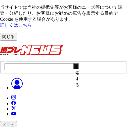
当サイトでは当社の提携先等がお客様のニーズ等について調
査・分析したり、お客様にお勧めの広告を表⽰する⽬的で
Cookie を使⽤する場合があります。
詳しくはこちら
閉じる
検
索
す
る
メニュ