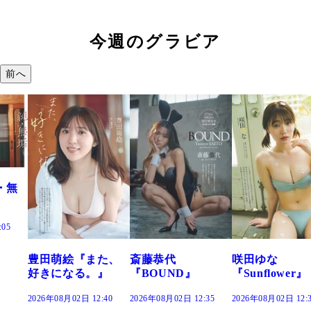
今週のグラビア
前へ
た、
斎藤恭代
咲田ゆな
藤水咲桜『花
』
『BOUND』
『Sunflower』
だまり』
:40
2026年08月02日 12:35
2026年08月02日 12:30
2026年08月02日 12: