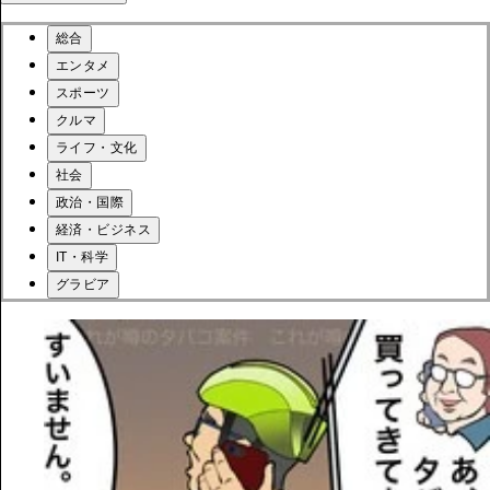
総合
エンタメ
スポーツ
クルマ
ライフ・文化
社会
政治・国際
経済・ビジネス
IT・科学
グラビア